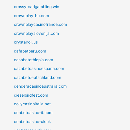
crossyroadgambling.win
crownplay-hu.com
crownplaycasinofrance.com
crownplayslovenija.com
crystalroll.us
dafabetperu.com
dashbetethiopia.com
daznbetcasinoespana.com
daznbetdeutschland.com
denderacasinoaustralia.com
dieselbirdfest.com
dollycasinoitalia.net
donbetcasino-it.com
donbetcasino-uk.uk