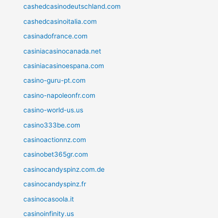
cashedcasinodeutschland.com
cashedcasinoitalia.com
casinadofrance.com
casiniacasinocanada.net
casiniacasinoespana.com
casino-guru-pt.com
casino-napoleonfr.com
casino-world-us.us
casino333be.com
casinoactionnz.com
casinobet365gr.com
casinocandyspinz.com.de
casinocandyspinz.fr
casinocasoola.it
casinoinfinity.us