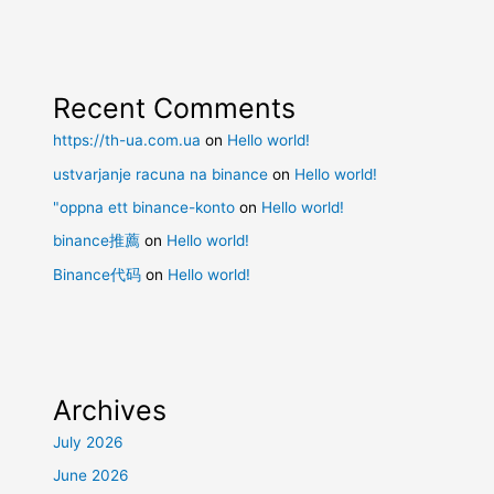
Recent Comments
https://th-ua.com.ua
on
Hello world!
ustvarjanje racuna na binance
on
Hello world!
"oppna ett binance-konto
on
Hello world!
binance推薦
on
Hello world!
Binance代码
on
Hello world!
Archives
July 2026
June 2026