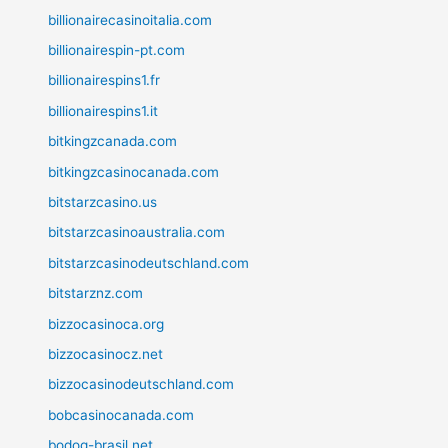
billionairecasinoitalia.com
billionairespin-pt.com
billionairespins1.fr
billionairespins1.it
bitkingzcanada.com
bitkingzcasinocanada.com
bitstarzcasino.us
bitstarzcasinoaustralia.com
bitstarzcasinodeutschland.com
bitstarznz.com
bizzocasinoca.org
bizzocasinocz.net
bizzocasinodeutschland.com
bobcasinocanada.com
bodog-brasil.net