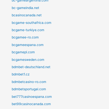
bc-gameargentina.com
bc-gameindia.net
bcasinocanada.net
bcgame-southafrica.com
bcgame-turkiye.com
bcgamee-ro.com
bcgameespana.com
bcgamepl.com
bcgamesweden.com
bdmbet-deutschland.net
bdmbet1.cz
bdmbetcasino-ro.com
bdmbetsportugal.com
bet777casinoespana.com
bet99casinocanada.com