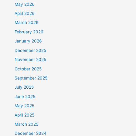
May 2026
April 2026
March 2026
February 2026
January 2026
December 2025
November 2025
October 2025
September 2025
July 2025
June 2025
May 2025
April 2025
March 2025
December 2024