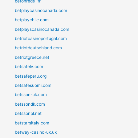
betonreds1.fr
betplaycasinocanada.com
betplaychile.com
betplayscasinocanada.com
betriotcasinoportugal.com
betriotdeutschland.com
betriotgreece.net
betsafelv.com
betsafeperu.org
betsafesuomi.com
betsson-uk.com
betssondk.com
betssonpl.net
betstarsitaly.com
betway-casino-uk.uk