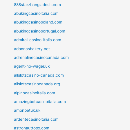
888starzbangladesh.com
abukingcasinoitalia.com
abukingcasinopoland.com
abukingcasinoportugal.com
admiral-casino-italia.com
adonnasbakery.net
adrenalinecasinocanada.com
agent-no-wager.uk
allslotscasino-canada.com
allslotscasinocanada.org
alpinocasinoitalia.com
amazingbetcasinoitalia.com
amonbetuk.uk
ardentecasinoitalia.com
astronauttopx.com