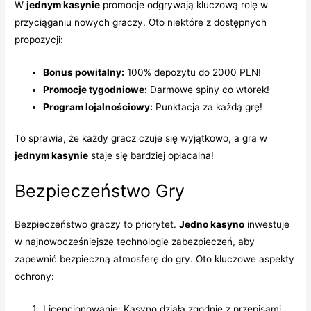
W
jednym kasynie
promocje odgrywają kluczową rolę w
przyciąganiu nowych graczy. Oto niektóre z dostępnych
propozycji:
Bonus powitalny:
100% depozytu do 2000 PLN!
Promocje tygodniowe:
Darmowe spiny co wtorek!
Program lojalnościowy:
Punktacja za każdą grę!
To sprawia, że każdy gracz czuje się wyjątkowo, a gra w
jednym kasynie
staje się bardziej opłacalna!
Bezpieczeństwo Gry
Bezpieczeństwo graczy to priorytet.
Jedno kasyno
inwestuje
w najnowocześniejsze technologie zabezpieczeń, aby
zapewnić bezpieczną atmosferę do gry. Oto kluczowe aspekty
ochrony:
Licencjonowanie: Kasyno działa zgodnie z przepisami