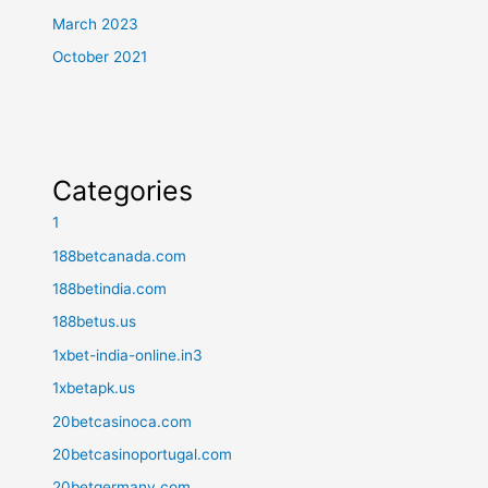
March 2023
October 2021
Categories
1
188betcanada.com
188betindia.com
188betus.us
1xbet-india-online.in3
1xbetapk.us
20betcasinoca.com
20betcasinoportugal.com
20betgermany.com