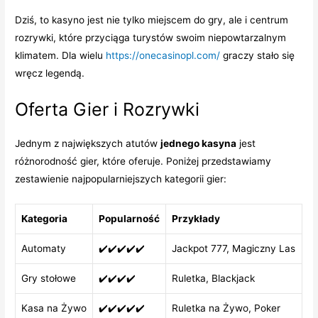
Dziś, to kasyno jest nie tylko miejscem do gry, ale i centrum
rozrywki, które przyciąga turystów swoim niepowtarzalnym
klimatem. Dla wielu
https://onecasinopl.com/
graczy stało się
wręcz legendą.
Oferta Gier i Rozrywki
Jednym z największych atutów
jednego kasyna
jest
różnorodność gier, które oferuje. Poniżej przedstawiamy
zestawienie najpopularniejszych kategorii gier:
Kategoria
Popularność
Przykłady
Automaty
✔️✔️✔️✔️✔️
Jackpot 777, Magiczny Las
Gry stołowe
✔️✔️✔️✔️
Ruletka, Blackjack
Kasa na Żywo
✔️✔️✔️✔️✔️
Ruletka na Żywo, Poker