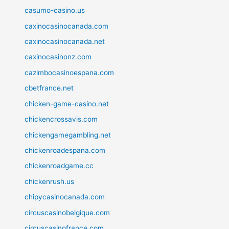
casumo-casino.us
caxinocasinocanada.com
caxinocasinocanada.net
caxinocasinonz.com
cazimbocasinoespana.com
cbetfrance.net
chicken-game-casino.net
chickencrossavis.com
chickengamegambling.net
chickenroadespana.com
chickenroadgame.cc
chickenrush.us
chipycasinocanada.com
circuscasinobelgique.com
circuscasinofrance.com