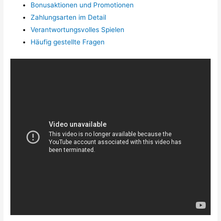
Bonusaktionen und Promotionen
Zahlungsarten im Detail
Verantwortungsvolles Spielen
Häufig gestellte Fragen