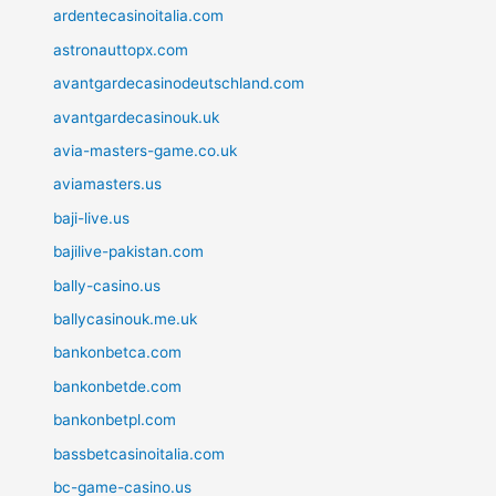
ardentecasinoitalia.com
astronauttopx.com
avantgardecasinodeutschland.com
avantgardecasinouk.uk
avia-masters-game.co.uk
aviamasters.us
baji-live.us
bajilive-pakistan.com
bally-casino.us
ballycasinouk.me.uk
bankonbetca.com
bankonbetde.com
bankonbetpl.com
bassbetcasinoitalia.com
bc-game-casino.us