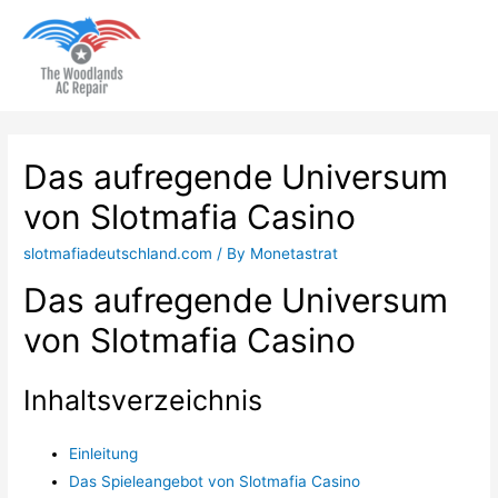
Main
Men
Das aufregende Universum
von Slotmafia Casino
slotmafiadeutschland.com
/ By
Monetastrat
Das aufregende Universum
von Slotmafia Casino
Inhaltsverzeichnis
Einleitung
Das Spieleangebot von Slotmafia Casino