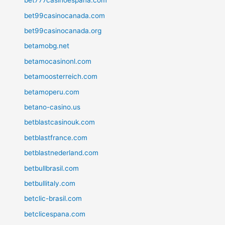
bet777casinoespana.com
bet99casinocanada.com
bet99casinocanada.org
betamobg.net
betamocasinonl.com
betamoosterreich.com
betamoperu.com
betano-casino.us
betblastcasinouk.com
betblastfrance.com
betblastnederland.com
betbullbrasil.com
betbullitaly.com
betclic-brasil.com
betclicespana.com