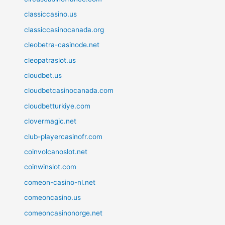
classiccasino.us
classiccasinocanada.org
cleobetra-casinode.net
cleopatraslot.us
cloudbet.us
cloudbetcasinocanada.com
cloudbetturkiye.com
clovermagic.net
club-playercasinofr.com
coinvolcanoslot.net
coinwinslot.com
comeon-casino-nl.net
comeoncasino.us
comeoncasinonorge.net