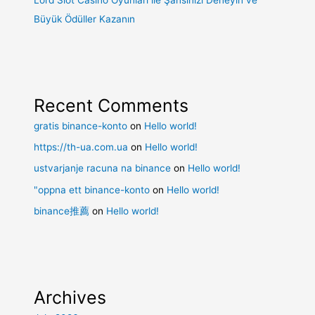
Büyük Ödüller Kazanın
Recent Comments
gratis binance-konto
on
Hello world!
https://th-ua.com.ua
on
Hello world!
ustvarjanje racuna na binance
on
Hello world!
"oppna ett binance-konto
on
Hello world!
binance推薦
on
Hello world!
Archives