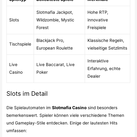
Slotmafia Jackpot,
Hohe RTP,
Slots
Wildzombie, Mystic
innovative
Forest
Freispiele
Blackjack Pro,
Klassische Regeln,
Tischspiele
European Roulette
vielseitige Setzlimits
Interaktive
Live
Live Baccarat, Live
Erfahrung, echte
Casino
Poker
Dealer
Slots im Detail
Die Spielautomaten im
Slotmafia Casino
sind besonders
bemerkenswert. Spieler können viele verschiedene Themen
und Gameplay-Stile entdecken. Einige der lautesten Hits
umfassen: