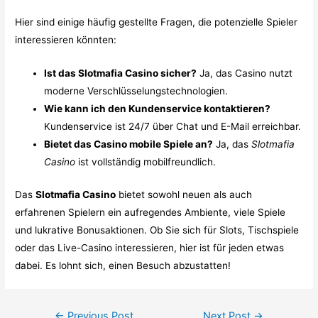
Hier sind einige häufig gestellte Fragen, die potenzielle Spieler
interessieren könnten:
Ist das Slotmafia Casino sicher?
Ja, das Casino nutzt
moderne Verschlüsselungstechnologien.
Wie kann ich den Kundenservice kontaktieren?
Kundenservice ist 24/7 über Chat und E-Mail erreichbar.
Bietet das Casino mobile Spiele an?
Ja, das
Slotmafia
Casino
ist vollständig mobilfreundlich.
Das
Slotmafia Casino
bietet sowohl neuen als auch
erfahrenen Spielern ein aufregendes Ambiente, viele Spiele
und lukrative Bonusaktionen. Ob Sie sich für Slots, Tischspiele
oder das Live-Casino interessieren, hier ist für jeden etwas
dabei. Es lohnt sich, einen Besuch abzustatten!
Post
←
Previous Post
Next Post
→