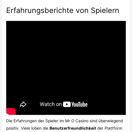
Erfahrungsberichte von Spielern
Die Erfahrungen der Spieler im Mr O Casino sind überwiegend
positiv. Viele loben die
Benutzerfreundlichkeit
der Plattform