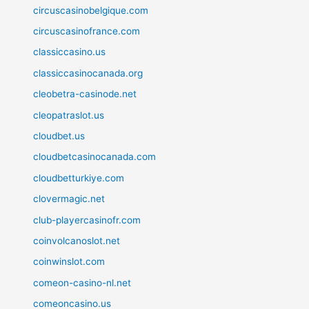
circuscasinobelgique.com
circuscasinofrance.com
classiccasino.us
classiccasinocanada.org
cleobetra-casinode.net
cleopatraslot.us
cloudbet.us
cloudbetcasinocanada.com
cloudbetturkiye.com
clovermagic.net
club-playercasinofr.com
coinvolcanoslot.net
coinwinslot.com
comeon-casino-nl.net
comeoncasino.us