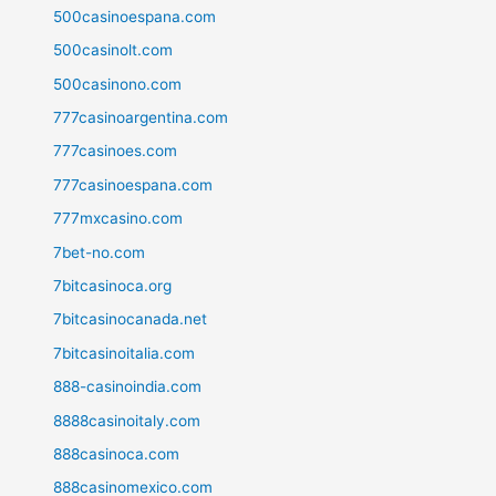
500casinoespana.com
500casinolt.com
500casinono.com
777casinoargentina.com
777casinoes.com
777casinoespana.com
777mxcasino.com
7bet-no.com
7bitcasinoca.org
7bitcasinocanada.net
7bitcasinoitalia.com
888-casinoindia.com
8888casinoitaly.com
888casinoca.com
888casinomexico.com