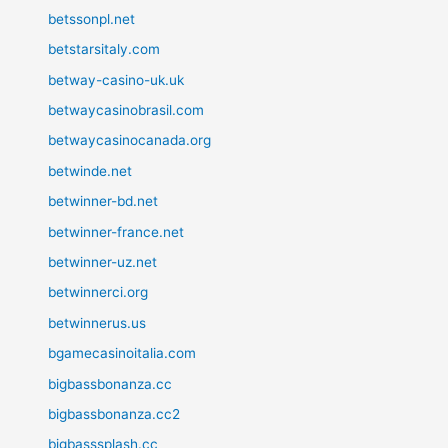
betssonpl.net
betstarsitaly.com
betway-casino-uk.uk
betwaycasinobrasil.com
betwaycasinocanada.org
betwinde.net
betwinner-bd.net
betwinner-france.net
betwinner-uz.net
betwinnerci.org
betwinnerus.us
bgamecasinoitalia.com
bigbassbonanza.cc
bigbassbonanza.cc2
bigbasssplash.cc