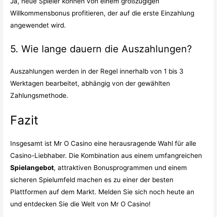
Ja, neue Spieler können von einem großzügigen
Willkommensbonus profitieren, der auf die erste Einzahlung
angewendet wird.
5. Wie lange dauern die Auszahlungen?
Auszahlungen werden in der Regel innerhalb von 1 bis 3
Werktagen bearbeitet, abhängig von der gewählten
Zahlungsmethode.
Fazit
Insgesamt ist Mr O Casino eine herausragende Wahl für alle
Casino-Liebhaber. Die Kombination aus einem umfangreichen
Spielangebot
, attraktiven Bonusprogrammen und einem
sicheren Spielumfeld machen es zu einer der besten
Plattformen auf dem Markt. Melden Sie sich noch heute an
und entdecken Sie die Welt von Mr O Casino!