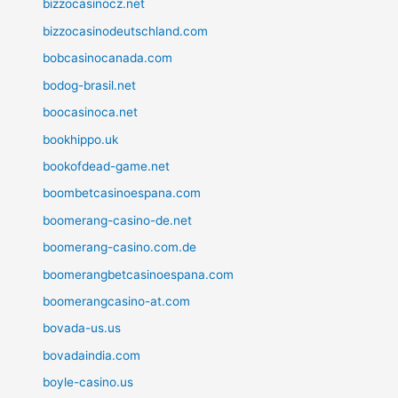
bizzocasinocz.net
bizzocasinodeutschland.com
bobcasinocanada.com
bodog-brasil.net
boocasinoca.net
bookhippo.uk
bookofdead-game.net
boombetcasinoespana.com
boomerang-casino-de.net
boomerang-casino.com.de
boomerangbetcasinoespana.com
boomerangcasino-at.com
bovada-us.us
bovadaindia.com
boyle-casino.us