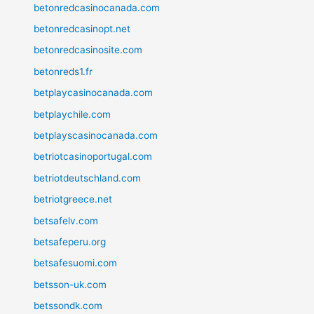
betonredcasinocanada.com
betonredcasinopt.net
betonredcasinosite.com
betonreds1.fr
betplaycasinocanada.com
betplaychile.com
betplayscasinocanada.com
betriotcasinoportugal.com
betriotdeutschland.com
betriotgreece.net
betsafelv.com
betsafeperu.org
betsafesuomi.com
betsson-uk.com
betssondk.com