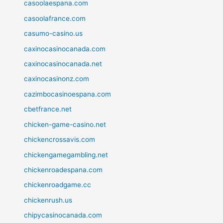
casoolaespana.com
casoolafrance.com
casumo-casino.us
caxinocasinocanada.com
caxinocasinocanada.net
caxinocasinonz.com
cazimbocasinoespana.com
cbetfrance.net
chicken-game-casino.net
chickencrossavis.com
chickengamegambling.net
chickenroadespana.com
chickenroadgame.cc
chickenrush.us
chipycasinocanada.com