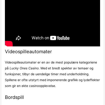
Videospilleautomater
Videospilleautomater er en av de mest populære kategoriene
på
Lucky Ones Casino
. Med et bredt spekter av temaer og
funksjoner, tilbyr de uendelige timer med underholdning.
Spillene er ofte utstyrt med imponerende grafikk og lydeffekter
som gir en ekte casinoopplevelse.
Bordspill