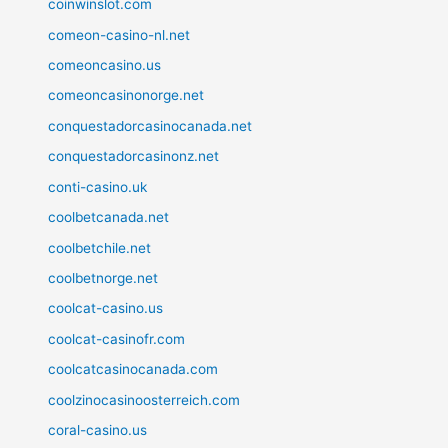
coinwinslot.com
comeon-casino-nl.net
comeoncasino.us
comeoncasinonorge.net
conquestadorcasinocanada.net
conquestadorcasinonz.net
conti-casino.uk
coolbetcanada.net
coolbetchile.net
coolbetnorge.net
coolcat-casino.us
coolcat-casinofr.com
coolcatcasinocanada.com
coolzinocasinoosterreich.com
coral-casino.us