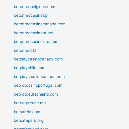
betonredbelgique.com
betonredcasino1.pl
betonredcasinocanada.com
betonredcasinopt.net
betonredcasinosite.com
betonreds1.fr
betplaycasinocanada.com
betplaychile.com
betplayscasinocanada.com
betriotcasinoportugal.com
betriotdeutschland.com
betriotgreece.net
betsafelv.com
betsafeperu.org