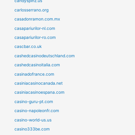
candyspinz.us
carlosserrano.org
casadonramon.com.mx
casapariurilor-nl.com
casapariurilor-ro.com
cascbar.co.uk
cashedcasinodeutschland.com
cashedcasinoitalia.com
casinadofrance.com
casiniacasinocanada.net
casiniacasinoespana.com
casino-guru-pt.com
casino-napoleonfr.com
casino-world-us.us
casino333be.com