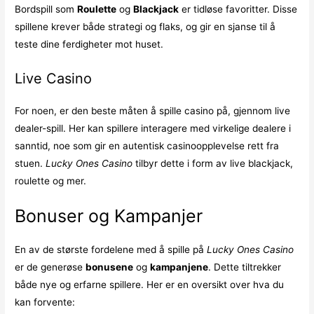
Bordspill som
Roulette
og
Blackjack
er tidløse favoritter. Disse
spillene krever både strategi og flaks, og gir en sjanse til å
teste dine ferdigheter mot huset.
Live Casino
For noen, er den beste måten å spille casino på, gjennom live
dealer-spill. Her kan spillere interagere med virkelige dealere i
sanntid, noe som gir en autentisk casinoopplevelse rett fra
stuen.
Lucky Ones Casino
tilbyr dette i form av live blackjack,
roulette og mer.
Bonuser og Kampanjer
En av de største fordelene med å spille på
Lucky Ones Casino
er de generøse
bonusene
og
kampanjene
. Dette tiltrekker
både nye og erfarne spillere. Her er en oversikt over hva du
kan forvente: