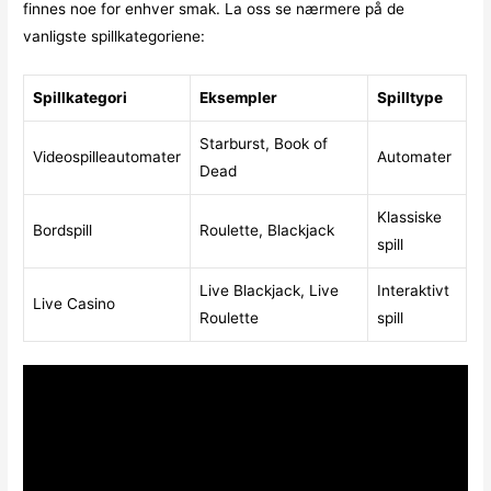
finnes noe for enhver smak. La oss se nærmere på de
vanligste spillkategoriene:
Spillkategori
Eksempler
Spilltype
Starburst, Book of
Videospilleautomater
Automater
Dead
Klassiske
Bordspill
Roulette, Blackjack
spill
Live Blackjack, Live
Interaktivt
Live Casino
Roulette
spill