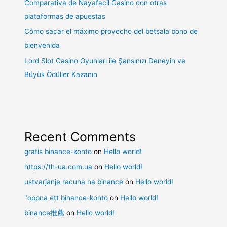
Comparativa de Nayafacil Casino con otras
plataformas de apuestas
Cómo sacar el máximo provecho del betsala bono de
bienvenida
Lord Slot Casino Oyunları ile Şansınızı Deneyin ve
Büyük Ödüller Kazanın
Recent Comments
gratis binance-konto
on
Hello world!
https://th-ua.com.ua
on
Hello world!
ustvarjanje racuna na binance
on
Hello world!
"oppna ett binance-konto
on
Hello world!
binance推薦
on
Hello world!