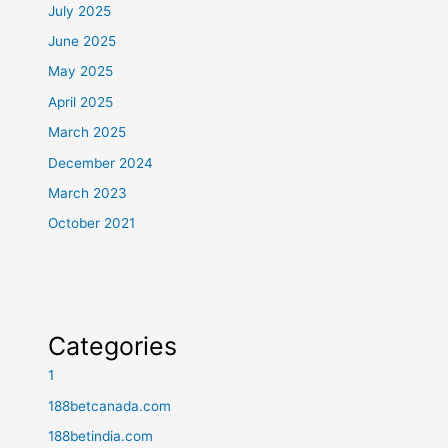
July 2025
June 2025
May 2025
April 2025
March 2025
December 2024
March 2023
October 2021
Categories
1
188betcanada.com
188betindia.com