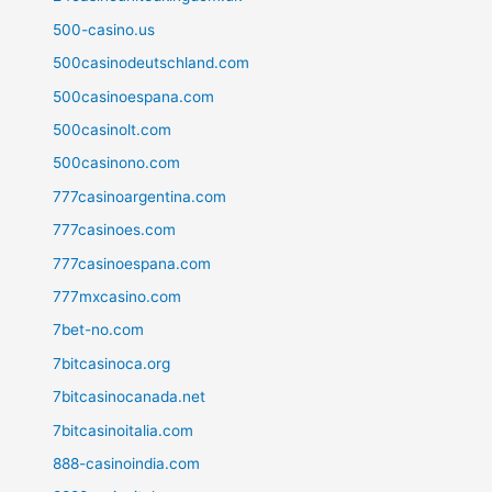
500-casino.us
500casinodeutschland.com
500casinoespana.com
500casinolt.com
500casinono.com
777casinoargentina.com
777casinoes.com
777casinoespana.com
777mxcasino.com
7bet-no.com
7bitcasinoca.org
7bitcasinocanada.net
7bitcasinoitalia.com
888-casinoindia.com