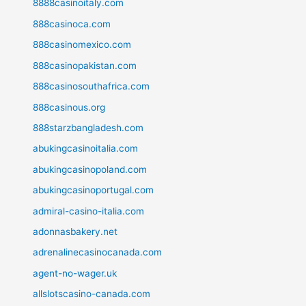
8888casinoitaly.com
888casinoca.com
888casinomexico.com
888casinopakistan.com
888casinosouthafrica.com
888casinous.org
888starzbangladesh.com
abukingcasinoitalia.com
abukingcasinopoland.com
abukingcasinoportugal.com
admiral-casino-italia.com
adonnasbakery.net
adrenalinecasinocanada.com
agent-no-wager.uk
allslotscasino-canada.com