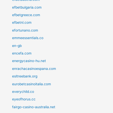
efbetbulgaria.com
efbetgreece.com
efbetnl.com
efortunano.com
emmeessentials.co
en-gb
encefa.com
energycasino-hu.net
enrachacasinoespana.com
esltreebank.org
eurobetcasinoitalia.com
everychild.co
eyeofhorus.cc
fairgo-casino-australia.net