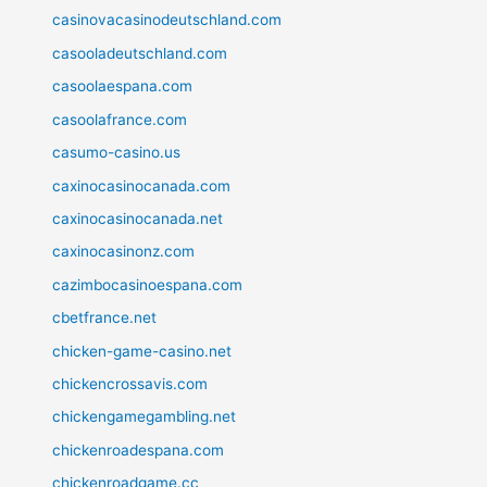
casinovacasinodeutschland.com
casooladeutschland.com
casoolaespana.com
casoolafrance.com
casumo-casino.us
caxinocasinocanada.com
caxinocasinocanada.net
caxinocasinonz.com
cazimbocasinoespana.com
cbetfrance.net
chicken-game-casino.net
chickencrossavis.com
chickengamegambling.net
chickenroadespana.com
chickenroadgame.cc