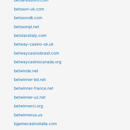
betsafesuomi.com
betsson-uk.com
betssondk.com
betssonpl.net
betstarsitaly.com
betway-casino-uk.uk
betwaycasinobrasil.com
betwaycasinocanada.org
betwinde.net
betwinner-bd.net
betwinner-france.net
betwinner-uz.net
betwinnerci.org
betwinnerus.us
bgamecasinoitalia.com