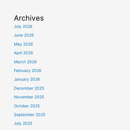
Archives
July 2026
June 2026
May 2026
April 2026
March 2026
February 2026
January 2026
December 2025
November 2025
October 2025
September 2025
July 2025