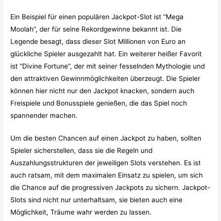
Ein Beispiel für einen populären Jackpot-Slot ist “Mega
Moolah”, der für seine Rekordgewinne bekannt ist. Die
Legende besagt, dass dieser Slot Millionen von Euro an
glückliche Spieler ausgezahlt hat. Ein weiterer heißer Favorit
ist “Divine Fortune”, der mit seiner fesselnden Mythologie und
den attraktiven Gewinnmöglichkeiten überzeugt. Die Spieler
können hier nicht nur den Jackpot knacken, sondern auch
Freispiele und Bonusspiele genießen, die das Spiel noch
spannender machen.
Um die besten Chancen auf einen Jackpot zu haben, sollten
Spieler sicherstellen, dass sie die Regeln und
Auszahlungsstrukturen der jeweiligen Slots verstehen. Es ist
auch ratsam, mit dem maximalen Einsatz zu spielen, um sich
die Chance auf die progressiven Jackpots zu sichern. Jackpot-
Slots sind nicht nur unterhaltsam, sie bieten auch eine
Möglichkeit, Träume wahr werden zu lassen.