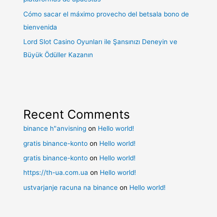
Cómo sacar el máximo provecho del betsala bono de
bienvenida
Lord Slot Casino Oyunları ile Şansınızı Deneyin ve
Büyük Ödüller Kazanın
Recent Comments
binance h"anvisning
on
Hello world!
gratis binance-konto
on
Hello world!
gratis binance-konto
on
Hello world!
https://th-ua.com.ua
on
Hello world!
ustvarjanje racuna na binance
on
Hello world!