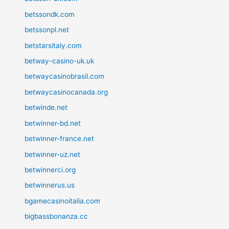
betssondk.com
betssonpl.net
betstarsitaly.com
betway-casino-uk.uk
betwaycasinobrasil.com
betwaycasinocanada.org
betwinde.net
betwinner-bd.net
betwinner-france.net
betwinner-uz.net
betwinnerci.org
betwinnerus.us
bgamecasinoitalia.com
bigbassbonanza.cc