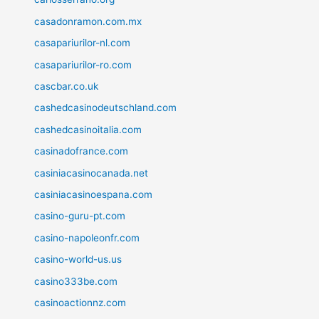
casadonramon.com.mx
casapariurilor-nl.com
casapariurilor-ro.com
cascbar.co.uk
cashedcasinodeutschland.com
cashedcasinoitalia.com
casinadofrance.com
casiniacasinocanada.net
casiniacasinoespana.com
casino-guru-pt.com
casino-napoleonfr.com
casino-world-us.us
casino333be.com
casinoactionnz.com