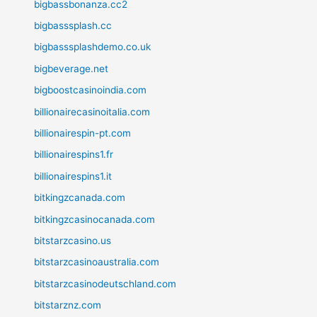
bigbassbonanza.cc2
bigbasssplash.cc
bigbasssplashdemo.co.uk
bigbeverage.net
bigboostcasinoindia.com
billionairecasinoitalia.com
billionairespin-pt.com
billionairespins1.fr
billionairespins1.it
bitkingzcanada.com
bitkingzcasinocanada.com
bitstarzcasino.us
bitstarzcasinoaustralia.com
bitstarzcasinodeutschland.com
bitstarznz.com