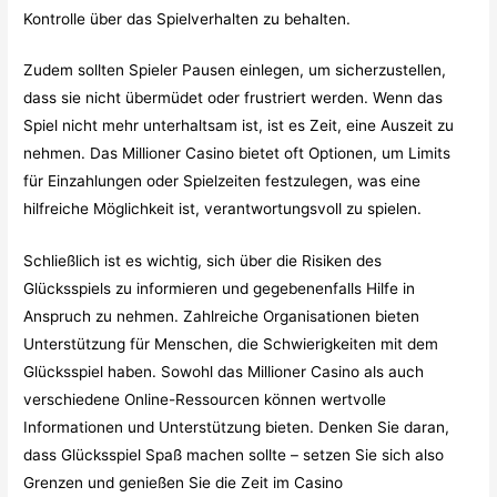
Kontrolle über das Spielverhalten zu behalten.
Zudem sollten Spieler Pausen einlegen, um sicherzustellen,
dass sie nicht übermüdet oder frustriert werden. Wenn das
Spiel nicht mehr unterhaltsam ist, ist es Zeit, eine Auszeit zu
nehmen. Das Millioner Casino bietet oft Optionen, um Limits
für Einzahlungen oder Spielzeiten festzulegen, was eine
hilfreiche Möglichkeit ist, verantwortungsvoll zu spielen.
Schließlich ist es wichtig, sich über die Risiken des
Glücksspiels zu informieren und gegebenenfalls Hilfe in
Anspruch zu nehmen. Zahlreiche Organisationen bieten
Unterstützung für Menschen, die Schwierigkeiten mit dem
Glücksspiel haben. Sowohl das Millioner Casino als auch
verschiedene Online-Ressourcen können wertvolle
Informationen und Unterstützung bieten. Denken Sie daran,
dass Glücksspiel Spaß machen sollte – setzen Sie sich also
Grenzen und genießen Sie die Zeit im Casino