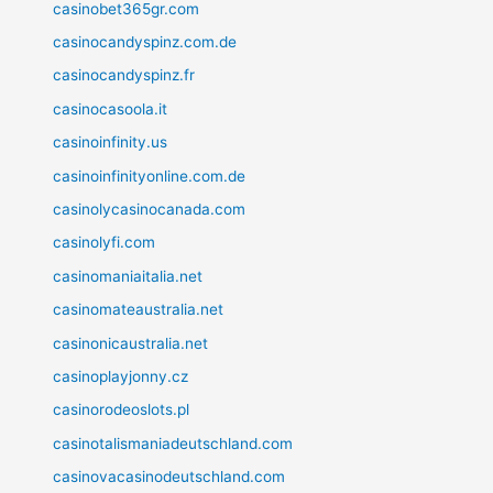
casinobet365gr.com
casinocandyspinz.com.de
casinocandyspinz.fr
casinocasoola.it
casinoinfinity.us
casinoinfinityonline.com.de
casinolycasinocanada.com
casinolyfi.com
casinomaniaitalia.net
casinomateaustralia.net
casinonicaustralia.net
casinoplayjonny.cz
casinorodeoslots.pl
casinotalismaniadeutschland.com
casinovacasinodeutschland.com