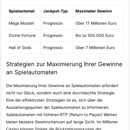
Spielautomat
Jackpot-Typ
Maximaler Gewinn
Mega Moolah
Progressiv
Über 17 Millionen Euro
Divine Fortune
Progressiv
Bis zu 500.000 Euro
Hall of Gods
Progressiv
Über 7 Millionen Euro
Strategien zur Maximierung Ihrer Gewinne
an Spielautomaten
Die Maximierung Ihrer Gewinne an Spielautomaten erfordert
nicht nur Glück, sondern auch eine durchdachte Strategie.
Eine der effektivsten Strategien ist es, sich über die
Auszahlungsquoten der Spielautomaten zu informieren.
Spielautomaten mit höheren RTP (Return to Player) Werten
bieten bessere Gewinnchancen auf lange Sicht. Im Millioner
Casino können Spieler die Rückzahlungsquoten der