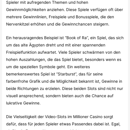
Spieler mit aufregenden Themen und hohen
Gewinnmöglichkeiten anziehen. Diese Spiele verfügen oft über
mehrere Gewinnlinien, Freispiele und Bonusspiele, die den
Nervenkitzel erhöhen und die Gewinnchancen steigern.
Ein herausragendes Beispiel ist “Book of Ra”, ein Spiel, das sich
um das alte Ägypten dreht und mit einer spannenden
Freispielfunktion aufwartet. Viele Spieler schwärmen von den
hohen Auszahlungen, die das Spiel bietet, besonders wenn es
um die speziellen Symbole geht. Ein weiteres
bemerkenswertes Spiel ist “Starburst”, das für seine
farbenfrohe Grafik und die Möglichkeit bekannt ist, Gewinne in
beide Richtungen zu erzielen. Diese beiden Slots sind nicht nur
visuell ansprechend, sondern bieten auch die Chance auf
lukrative Gewinne.
Die Vielseitigkeit der Video-Slots im Millioner Casino sorgt
dafür, dass für jeden Spieler etwas Passendes dabei ist. Egal,