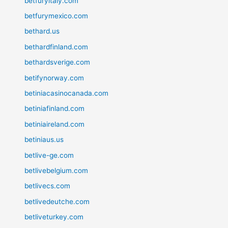
betfuryitaly.com
betfurymexico.com
bethard.us
bethardfinland.com
bethardsverige.com
betifynorway.com
betiniacasinocanada.com
betiniafinland.com
betiniaireland.com
betiniaus.us
betlive-ge.com
betlivebelgium.com
betlivecs.com
betlivedeutche.com
betliveturkey.com