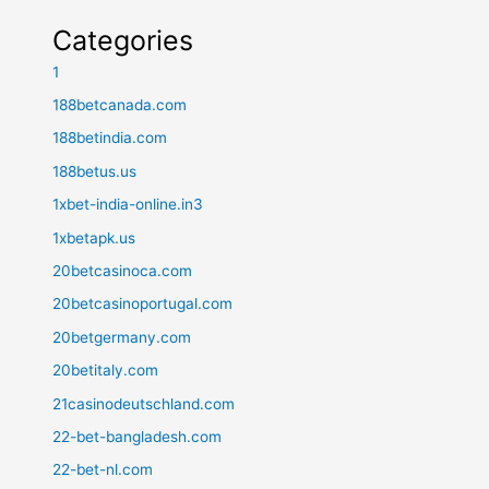
Categories
1
188betcanada.com
188betindia.com
188betus.us
1xbet-india-online.in3
1xbetapk.us
20betcasinoca.com
20betcasinoportugal.com
20betgermany.com
20betitaly.com
21casinodeutschland.com
22-bet-bangladesh.com
22-bet-nl.com