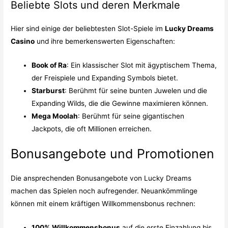
Beliebte Slots und deren Merkmale
Hier sind einige der beliebtesten Slot-Spiele im
Lucky Dreams
Casino
und ihre bemerkenswerten Eigenschaften:
Book of Ra
: Ein klassischer Slot mit ägyptischem Thema,
der Freispiele und Expanding Symbols bietet.
Starburst
: Berühmt für seine bunten Juwelen und die
Expanding Wilds, die die Gewinne maximieren können.
Mega Moolah
: Berühmt für seine gigantischen
Jackpots, die oft Millionen erreichen.
Bonusangebote und Promotionen
Die ansprechenden Bonusangebote von Lucky Dreams
machen das Spielen noch aufregender. Neuankömmlinge
können mit einem kräftigen Willkommensbonus rechnen:
100% Willkommensbonus
auf die erste Einzahlung bis