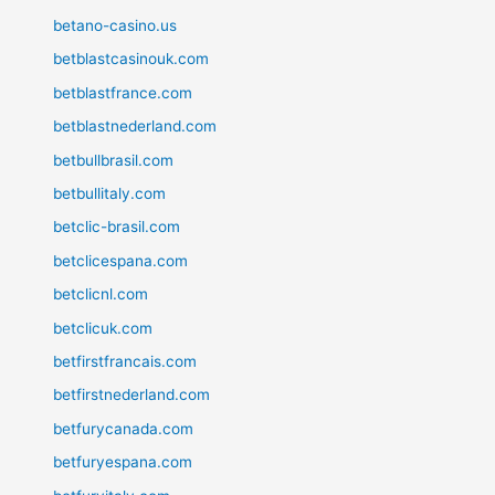
betano-casino.us
betblastcasinouk.com
betblastfrance.com
betblastnederland.com
betbullbrasil.com
betbullitaly.com
betclic-brasil.com
betclicespana.com
betclicnl.com
betclicuk.com
betfirstfrancais.com
betfirstnederland.com
betfurycanada.com
betfuryespana.com