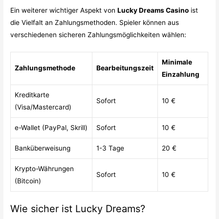
Ein weiterer wichtiger Aspekt von
Lucky Dreams Casino
ist
die Vielfalt an Zahlungsmethoden. Spieler können aus
verschiedenen sicheren Zahlungsmöglichkeiten wählen:
Minimale
Zahlungsmethode
Bearbeitungszeit
Einzahlung
Kreditkarte
Sofort
10 €
(Visa/Mastercard)
e-Wallet (PayPal, Skrill)
Sofort
10 €
Banküberweisung
1-3 Tage
20 €
Krypto-Währungen
Sofort
10 €
(Bitcoin)
Wie sicher ist Lucky Dreams?