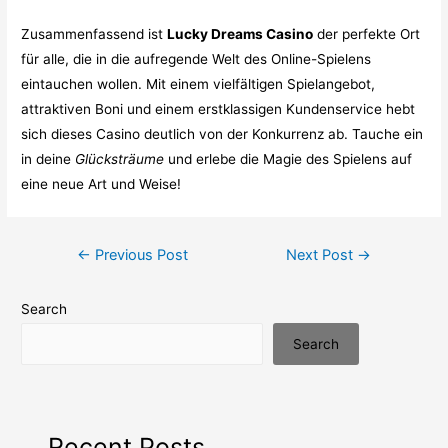
Zusammenfassend ist
Lucky Dreams Casino
der perfekte Ort
für alle, die in die aufregende Welt des Online-Spielens
eintauchen wollen. Mit einem vielfältigen Spielangebot,
attraktiven Boni und einem erstklassigen Kundenservice hebt
sich dieses Casino deutlich von der Konkurrenz ab. Tauche ein
in deine
Glücksträume
und erlebe die Magie des Spielens auf
eine neue Art und Weise!
Post
←
Previous Post
Next Post
→
navigation
Search
Search
Recent Posts