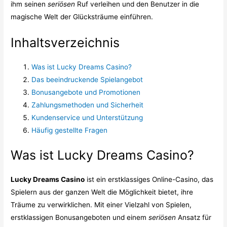
ihm seinen
seriösen
Ruf verleihen und den Benutzer in die
magische Welt der Glücksträume einführen.
Inhaltsverzeichnis
Was ist Lucky Dreams Casino?
Das beeindruckende Spielangebot
Bonusangebote und Promotionen
Zahlungsmethoden und Sicherheit
Kundenservice und Unterstützung
Häufig gestellte Fragen
Was ist Lucky Dreams Casino?
Lucky Dreams Casino
ist ein erstklassiges Online-Casino, das
Spielern aus der ganzen Welt die Möglichkeit bietet, ihre
Träume zu verwirklichen. Mit einer Vielzahl von Spielen,
erstklassigen Bonusangeboten und einem
seriösen
Ansatz für