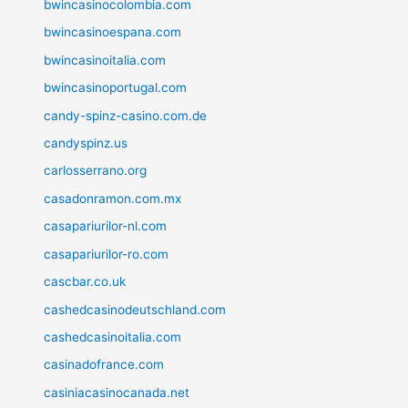
bwincasinocolombia.com
bwincasinoespana.com
bwincasinoitalia.com
bwincasinoportugal.com
candy-spinz-casino.com.de
candyspinz.us
carlosserrano.org
casadonramon.com.mx
casapariurilor-nl.com
casapariurilor-ro.com
cascbar.co.uk
cashedcasinodeutschland.com
cashedcasinoitalia.com
casinadofrance.com
casiniacasinocanada.net