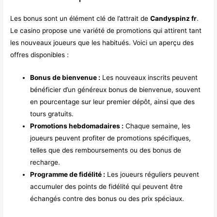
Les bonus sont un élément clé de l’attrait de
Candyspinz fr
.
Le casino propose une variété de promotions qui attirent tant
les nouveaux joueurs que les habitués. Voici un aperçu des
offres disponibles :
Bonus de bienvenue :
Les nouveaux inscrits peuvent
bénéficier d’un généreux bonus de bienvenue, souvent
en pourcentage sur leur premier dépôt, ainsi que des
tours gratuits.
Promotions hebdomadaires :
Chaque semaine, les
joueurs peuvent profiter de promotions spécifiques,
telles que des remboursements ou des bonus de
recharge.
Programme de fidélité :
Les joueurs réguliers peuvent
accumuler des points de fidélité qui peuvent être
échangés contre des bonus ou des prix spéciaux.