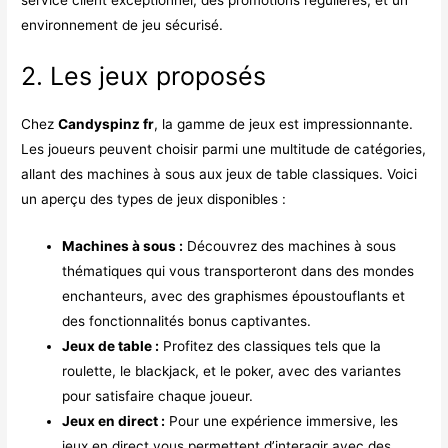
service client exceptionnel, des promotions régulières, et un
environnement de jeu sécurisé.
2. Les jeux proposés
Chez
Candyspinz fr
, la gamme de jeux est impressionnante.
Les joueurs peuvent choisir parmi une multitude de catégories,
allant des machines à sous aux jeux de table classiques. Voici
un aperçu des types de jeux disponibles :
Machines à sous :
Découvrez des machines à sous
thématiques qui vous transporteront dans des mondes
enchanteurs, avec des graphismes époustouflants et
des fonctionnalités bonus captivantes.
Jeux de table :
Profitez des classiques tels que la
roulette, le blackjack, et le poker, avec des variantes
pour satisfaire chaque joueur.
Jeux en direct :
Pour une expérience immersive, les
jeux en direct vous permettent d’interagir avec des