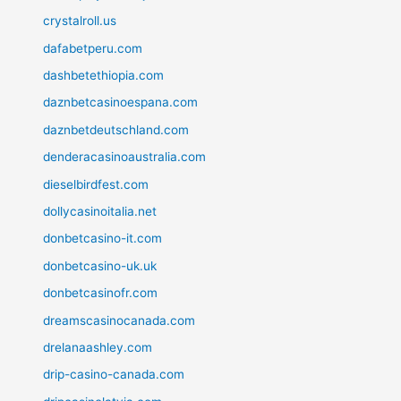
crystalroll.us
dafabetperu.com
dashbetethiopia.com
daznbetcasinoespana.com
daznbetdeutschland.com
denderacasinoaustralia.com
dieselbirdfest.com
dollycasinoitalia.net
donbetcasino-it.com
donbetcasino-uk.uk
donbetcasinofr.com
dreamscasinocanada.com
drelanaashley.com
drip-casino-canada.com