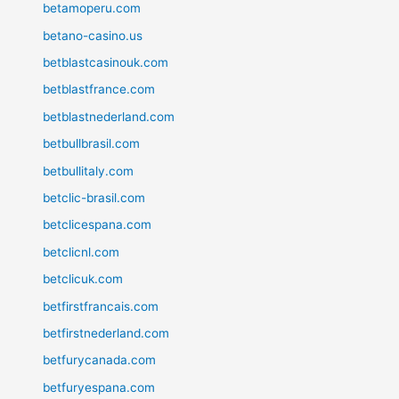
betamoperu.com
betano-casino.us
betblastcasinouk.com
betblastfrance.com
betblastnederland.com
betbullbrasil.com
betbullitaly.com
betclic-brasil.com
betclicespana.com
betclicnl.com
betclicuk.com
betfirstfrancais.com
betfirstnederland.com
betfurycanada.com
betfuryespana.com