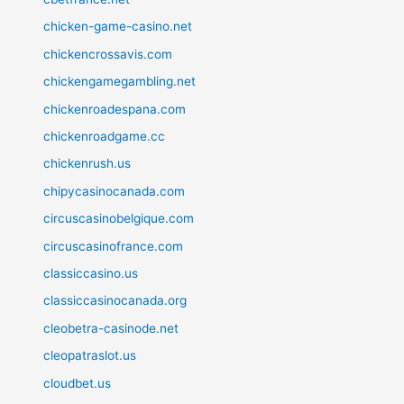
chicken-game-casino.net
chickencrossavis.com
chickengamegambling.net
chickenroadespana.com
chickenroadgame.cc
chickenrush.us
chipycasinocanada.com
circuscasinobelgique.com
circuscasinofrance.com
classiccasino.us
classiccasinocanada.org
cleobetra-casinode.net
cleopatraslot.us
cloudbet.us