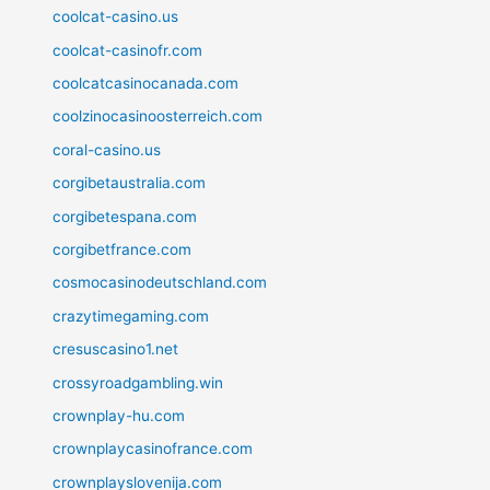
coolcat-casino.us
coolcat-casinofr.com
coolcatcasinocanada.com
coolzinocasinoosterreich.com
coral-casino.us
corgibetaustralia.com
corgibetespana.com
corgibetfrance.com
cosmocasinodeutschland.com
crazytimegaming.com
cresuscasino1.net
crossyroadgambling.win
crownplay-hu.com
crownplaycasinofrance.com
crownplayslovenija.com