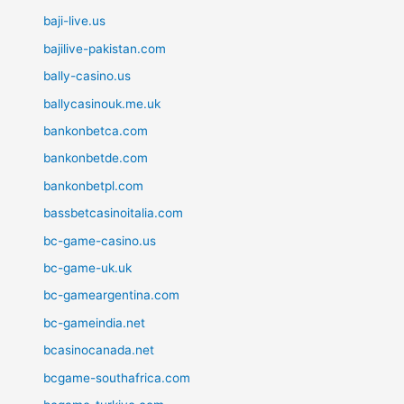
baji-live.us
bajilive-pakistan.com
bally-casino.us
ballycasinouk.me.uk
bankonbetca.com
bankonbetde.com
bankonbetpl.com
bassbetcasinoitalia.com
bc-game-casino.us
bc-game-uk.uk
bc-gameargentina.com
bc-gameindia.net
bcasinocanada.net
bcgame-southafrica.com