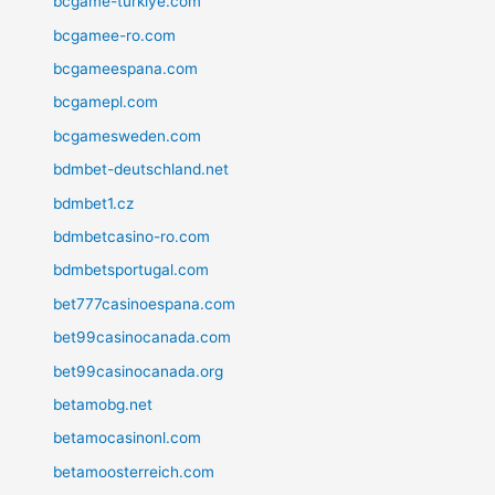
bcgame-turkiye.com
bcgamee-ro.com
bcgameespana.com
bcgamepl.com
bcgamesweden.com
bdmbet-deutschland.net
bdmbet1.cz
bdmbetcasino-ro.com
bdmbetsportugal.com
bet777casinoespana.com
bet99casinocanada.com
bet99casinocanada.org
betamobg.net
betamocasinonl.com
betamoosterreich.com