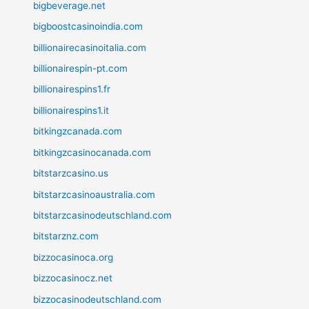
bigbeverage.net
bigboostcasinoindia.com
billionairecasinoitalia.com
billionairespin-pt.com
billionairespins1.fr
billionairespins1.it
bitkingzcanada.com
bitkingzcasinocanada.com
bitstarzcasino.us
bitstarzcasinoaustralia.com
bitstarzcasinodeutschland.com
bitstarznz.com
bizzocasinoca.org
bizzocasinocz.net
bizzocasinodeutschland.com