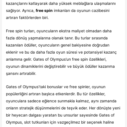
kazançlarını katlayarak daha yüksek meblağlara ulaşmalarını
sağlıyor. Ayrıca,
free spin
imkanları da oyunun cazibesini
artıran faktörlerden biri.
Free spin turları, oyuncuların ekstra maliyet olmadan daha
fazla dönüş yapmalarına olanak tanır. Bu turlar sırasında
kazanılan ödüller, oyuncuların genel bakiyesine doğrudan
eklenir ve bu da daha fazla oyun süresi ve potansiyel kazanç
anlamına gelir. Gates of Olympus’un free spin özellikleri,
oyunun dinamiklerini değiştirebilir ve büyük ödüller kazanma
şansını artırabilir.
Gates of Olympus’taki bonuslar ve free spinler, oyunun
popülerliğini artıran başlıca etkenlerdir. Bu tür özellikler,
oyunculara sadece eğlence sunmakla kalmaz, aynı zamanda
onların stratejik düşünmelerini de teşvik eder. Her dönüşte yeni
bir heyecan dalgası yaratan bu unsurlar sayesinde Gates of
Olympus, slot tutkunları için vazgeçilmez bir seçenek haline