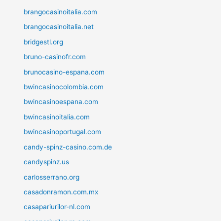
brangocasinoitalia.com
brangocasinoitalia.net
bridgestl.org
bruno-casinofr.com
brunocasino-espana.com
bwincasinocolombia.com
bwincasinoespana.com
bwincasinoitalia.com
bwincasinoportugal.com
candy-spinz-casino.com.de
candyspinz.us
carlosserrano.org
casadonramon.com.mx
casapariurilor-nl.com