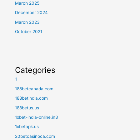
March 2025
December 2024
March 2023
October 2021
Categories
1
188betcanada.com
188betindia.com
188betus.us
1xbet-india-online.in3
1xbetapk.us
20betcasinoca.com