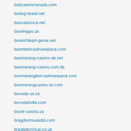
bobcasinocanada.com
bodog-brasil.net
boocasinoca.net
bookhippo.uk
bookofdead-game.net
boombetcasinoespana.com
boomerang-casino-de.net
boomerang-casino.com.de
boomerangbetcasinoespana.com
boomerangcasino-at.com
bovada-us.us
bovadaindia.com
boyle-casino.us
bragdonhousebb.com
braidelectrical.co.uk