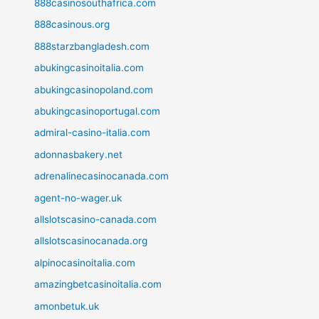
888casinosouthafrica.com
888casinous.org
888starzbangladesh.com
abukingcasinoitalia.com
abukingcasinopoland.com
abukingcasinoportugal.com
admiral-casino-italia.com
adonnasbakery.net
adrenalinecasinocanada.com
agent-no-wager.uk
allslotscasino-canada.com
allslotscasinocanada.org
alpinocasinoitalia.com
amazingbetcasinoitalia.com
amonbetuk.uk