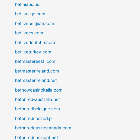
betiniaus.us
betlive-ge.com
betlivebelgium.com
betlivecs.com
betlivedeutche.com
betliveturkey.com
betmastereesti.com
betmasterireland.com
betmasterireland.net
betnowcasinoitalia.com
betonred-australia.net
betonredbelgique.com
betonredcasino1.pl
betonredcasinocanada.com
betonredcasinopt.net