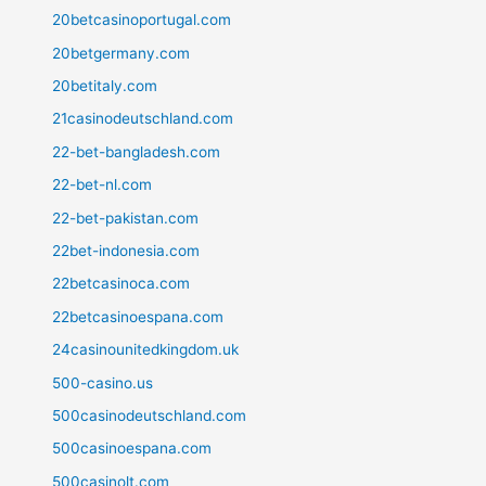
20betcasinoportugal.com
20betgermany.com
20betitaly.com
21casinodeutschland.com
22-bet-bangladesh.com
22-bet-nl.com
22-bet-pakistan.com
22bet-indonesia.com
22betcasinoca.com
22betcasinoespana.com
24casinounitedkingdom.uk
500-casino.us
500casinodeutschland.com
500casinoespana.com
500casinolt.com