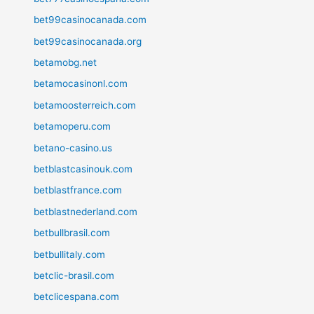
bet99casinocanada.com
bet99casinocanada.org
betamobg.net
betamocasinonl.com
betamoosterreich.com
betamoperu.com
betano-casino.us
betblastcasinouk.com
betblastfrance.com
betblastnederland.com
betbullbrasil.com
betbullitaly.com
betclic-brasil.com
betclicespana.com