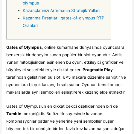
olympus
Kazançlarınızı Artırmanın Stratejik Yolları
Kazanma Fırsatları: gates-of-olympus RTP
Oranları
Gates of Olympus
, online kumarhane dünyasında oyunculara
benzersiz bir deneyim sunan popüler bir slot oyunudur. Antik
Yunan mitolojisinden esinlenen bu oyun, etkileyici grafikler ve
büyüleyici ses efektleriyle dikkat çeker.
Pragmatic Play
tarafından geliştirilen bu slot, 6×5 makara düzenine sahiptir ve
oyunculara birçok kazanç fırsatı sunar. Oyunun temel amacı,
makaralarda aynı sembolleri eşleştirerek kazanç elde etmektir.
Gates of Olympus’un en dikkat çekici özelliklerinden biri de
Tumble
mekaniğidir. Bu özellik sayesinde kazanan
kombinasyonlar patlar ve yerlerine yeni semboller düşer,
böylece tek bir dönüşte birden fazla kez kazanma şansı doğar.