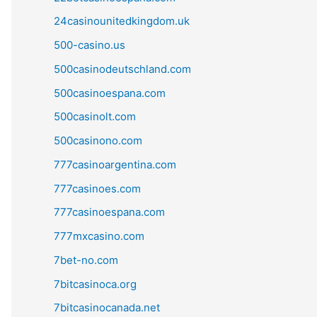
24casinounitedkingdom.uk
500-casino.us
500casinodeutschland.com
500casinoespana.com
500casinolt.com
500casinono.com
777casinoargentina.com
777casinoes.com
777casinoespana.com
777mxcasino.com
7bet-no.com
7bitcasinoca.org
7bitcasinocanada.net