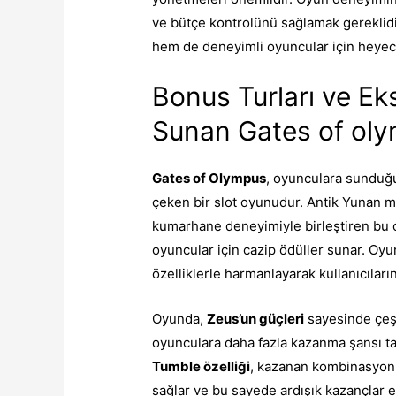
ve bütçe kontrolünü sağlamak gereklidi
hem de deneyimli oyuncular için heyeca
Bonus Turları ve Ek
Sunan Gates of ol
Gates of Olympus
, oyunculara sunduğu 
çeken bir slot oyunudur. Antik Yunan mi
kumarhane deneyimiyle birleştiren bu 
oyuncular için cazip ödüller sunar. Oyun
özelliklerle harmanlayarak kullanıcıların
Oyunda,
Zeus’un güçleri
sayesinde çeşit
oyunculara daha fazla kazanma şansı ta
Tumble özelliği
, kazanan kombinasyonl
sağlar ve bu sayede ardışık kazançlar 