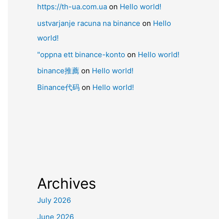
https://th-ua.com.ua
on
Hello world!
ustvarjanje racuna na binance
on
Hello
world!
"oppna ett binance-konto
on
Hello world!
binance推薦
on
Hello world!
Binance代码
on
Hello world!
Archives
July 2026
June 2026