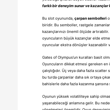
farklı bir deneyim sunar ve kazançlar 
Bu slot oyununda,
çarpan sembolleri
o
biridir. Bu semboller, rastgele zamanla
kazançlarınızı önemli ölçüde artırabilir
oyuncuların büyük kazançlar elde etmes
oyuncular ekstra dönüşler kazanabilir ve
Gates of Olympus’un kuralları basit olma
Oyuncuların dikkat etmesi gereken en 
çalıştığıdır. Üç veya daha fazla scatte
bu turda çarpanlar daha sık ortaya çıkar
bahislerle daha fazla kazanma şansına sa
Oyunun yüksek volatiliteye sahip olması
yaşanabileceği anlamına gelir. Bu nedenl
yönetmeleri önemlidir. Oyun deneyimini