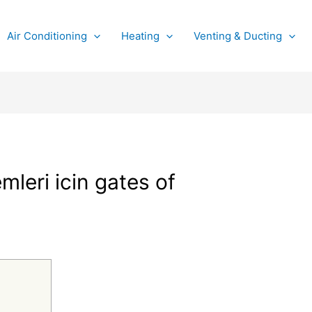
Air Conditioning
Heating
Venting & Ducting
mleri icin gates of