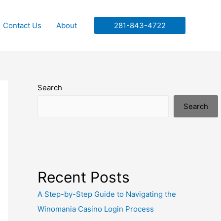
Contact Us
About
281-843-4722
Search
Search
Recent Posts
A Step-by-Step Guide to Navigating the
Winomania Casino Login Process