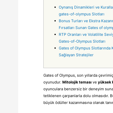
Oynanış Dinamikleri ve Kuralla
gates-of-olympus Slotları
Bonus Turları ve Ekstra Kaza
Fırsatları Sunan Gates of oly
RTP Oranları ve Volatilite Seviy
Gates-of-Olympus Slotları
Gates of Olympus Slotlarında
Sağlayan Stratejiler
Gates of Olympus, son yıllarda çevrimi
oyunudur.
Mitolojik teması
ve
yüksek 
oyunculara benzersiz bir deneyim sunar.
tetiklenen çarpanlarla dolu olmasıdır. B
büyük ödüller kazanmasına olanak tanır