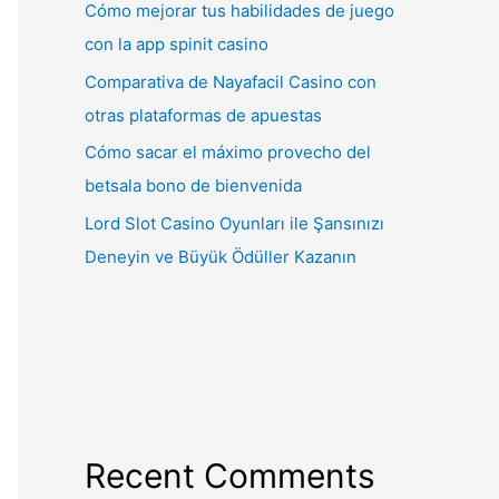
Cómo mejorar tus habilidades de juego
con la app spinit casino
Comparativa de Nayafacil Casino con
otras plataformas de apuestas
Cómo sacar el máximo provecho del
betsala bono de bienvenida
Lord Slot Casino Oyunları ile Şansınızı
Deneyin ve Büyük Ödüller Kazanın
Recent Comments