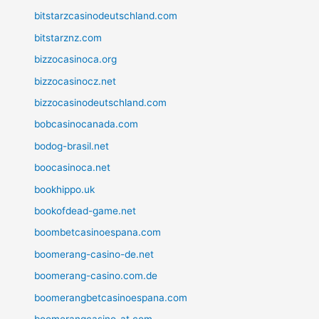
bitstarzcasinodeutschland.com
bitstarznz.com
bizzocasinoca.org
bizzocasinocz.net
bizzocasinodeutschland.com
bobcasinocanada.com
bodog-brasil.net
boocasinoca.net
bookhippo.uk
bookofdead-game.net
boombetcasinoespana.com
boomerang-casino-de.net
boomerang-casino.com.de
boomerangbetcasinoespana.com