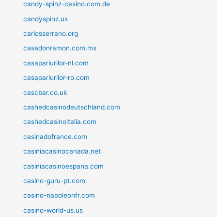
candy-spinz-casino.com.de
candyspinz.us
carlosserrano.org
casadonramon.com.mx
casapariurilor-nl.com
casapariurilor-ro.com
cascbar.co.uk
cashedcasinodeutschland.com
cashedcasinoitalia.com
casinadofrance.com
casiniacasinocanada.net
casiniacasinoespana.com
casino-guru-pt.com
casino-napoleonfr.com
casino-world-us.us