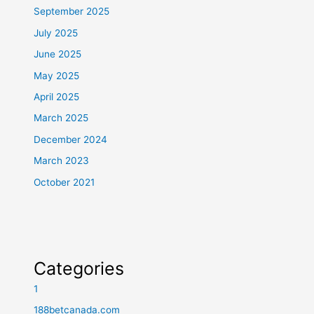
September 2025
July 2025
June 2025
May 2025
April 2025
March 2025
December 2024
March 2023
October 2021
Categories
1
188betcanada.com