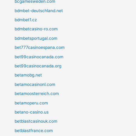
bcgamesweden.com
bdmbet-deutschland.net
bdmbet1.cz
bdmbetcasino-ro.com
bdmbetsportugal.com
bet777casinoespana.com
bet99casinocanada.com
bet99casinocanada.org
betamobg.net
betamocasinonl.com
betamoosterreich.com
betamoperu.com
betano-casino.us
betblastcasinouk.com
betblastfrance.com