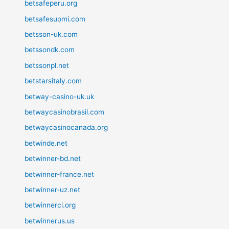
betsafeperu.org
betsafesuomi.com
betsson-uk.com
betssondk.com
betssonpl.net
betstarsitaly.com
betway-casino-uk.uk
betwaycasinobrasil.com
betwaycasinocanada.org
betwinde.net
betwinner-bd.net
betwinner-france.net
betwinner-uz.net
betwinnerci.org
betwinnerus.us