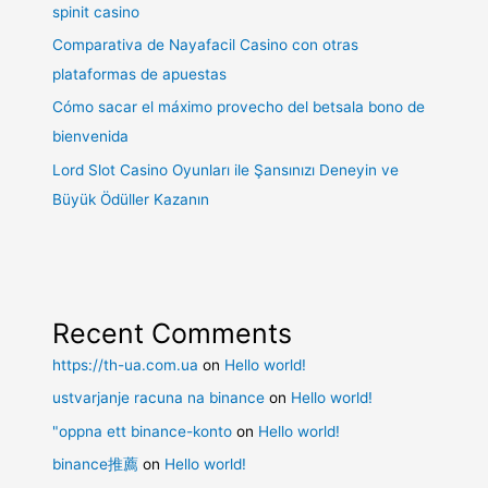
spinit casino
Comparativa de Nayafacil Casino con otras
plataformas de apuestas
Cómo sacar el máximo provecho del betsala bono de
bienvenida
Lord Slot Casino Oyunları ile Şansınızı Deneyin ve
Büyük Ödüller Kazanın
Recent Comments
https://th-ua.com.ua
on
Hello world!
ustvarjanje racuna na binance
on
Hello world!
"oppna ett binance-konto
on
Hello world!
binance推薦
on
Hello world!