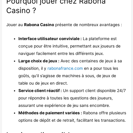
Pourquoi jouer chez Rabona
Casino ?
Jouer au
Rabona Casino
présente de nombreux avantages :
Interface utilisateur conviviale :
La plateforme est
conçue pour être intuitive, permettant aux joueurs de
naviguer facilement entre les différents jeux.
Large choix de jeux :
Avec des centaines de jeux à sa
disposition, il y
rabonafrance.com
en a pour tous les
goûts, qu’il s’agisse de machines à sous, de jeux de
table ou de jeux en direct.
Service client réactif :
Un support client disponible 24/7
pour répondre à toutes les questions des joueurs,
assurant une expérience de jeu sans encombre.
Méthodes de paiement variées :
Rabona offre plusieurs
options de dépôt et de retrait, facilitant les transactions.