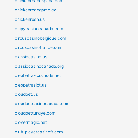
chickenroadespana.com
chickenroadgame.cc
chickenrush.us
chipycasinocanada.com
circuscasinobelgique.com
circuscasinofrance.com
classiccasino.us
classiccasinocanada.org
cleobetra-casinode.net
cleopatraslot.us
cloudbet.us
cloudbetcasinocanada.com
cloudbetturkiye.com
clovermagic.net
club-playercasinofr.com