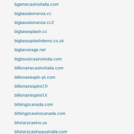
bgamecasinoitalia.com
bigbassbonanza.cc
bigbassbonanza.cc2
bigbasssplash.cc
bigbasssplashdemo.co.uk
bigbeverage.net
bigboostcasinoindia.com
billionairecasinoitalia.com
billionairespin-pt.com
billionairespins1.fr
billionairespins1.it
bitkingzcanada.com
bitkingzcasinocanada.com
bitstarzcasino.us
bitstarzcasinoaustralia.com