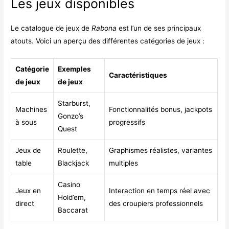
Les jeux disponibles
Le catalogue de jeux de
Rabona
est l’un de ses principaux
atouts. Voici un aperçu des différentes catégories de jeux :
Catégorie
Exemples
Caractéristiques
de jeux
de jeux
Starburst,
Machines
Fonctionnalités bonus, jackpots
Gonzo’s
à sous
progressifs
Quest
Jeux de
Roulette,
Graphismes réalistes, variantes
table
Blackjack
multiples
Casino
Jeux en
Interaction en temps réel avec
Hold’em,
direct
des croupiers professionnels
Baccarat