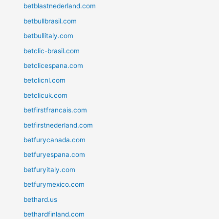
betblastnederland.com
betbullbrasil.com
betbullitaly.com
betclic-brasil.com
betclicespana.com
betclicnl.com
betclicuk.com
betfirstfrancais.com
betfirstnederland.com
betfurycanada.com
betfuryespana.com
betfuryitaly.com
betfurymexico.com
bethard.us
bethardfinland.com