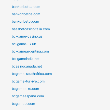
bankonbetca.com
bankonbetde.com
bankonbetpl.com
bassbetcasinoitalia.com
bc-game-casino.us
bc-game-uk.uk
bc-gameargentina.com
bc-gameindia.net
bcasinocanada.net
bcgame-southafrica.com
bcgame-turkiye.com
bcgamee-ro.com
bcgameespana.com
bcgamepl.com