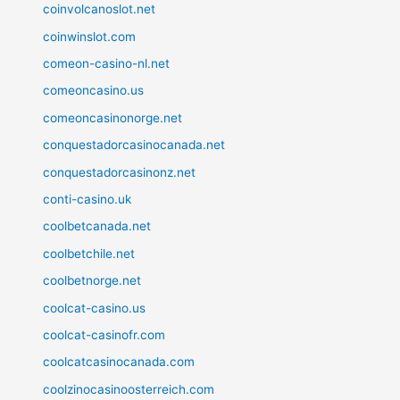
coinvolcanoslot.net
coinwinslot.com
comeon-casino-nl.net
comeoncasino.us
comeoncasinonorge.net
conquestadorcasinocanada.net
conquestadorcasinonz.net
conti-casino.uk
coolbetcanada.net
coolbetchile.net
coolbetnorge.net
coolcat-casino.us
coolcat-casinofr.com
coolcatcasinocanada.com
coolzinocasinoosterreich.com