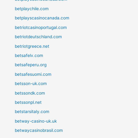
betplaychile.com
betplayscasinocanada.com
betriotcasinoportugal.com
betriotdeutschland.com
betriotgreece.net
betsafelv.com
betsafeperu.org
betsafesuomi.com
betsson-uk.com
betssondk.com
betssonpl.net
betstarsitaly.com
betway-casino-uk.uk
betwaycasinobrasil.com