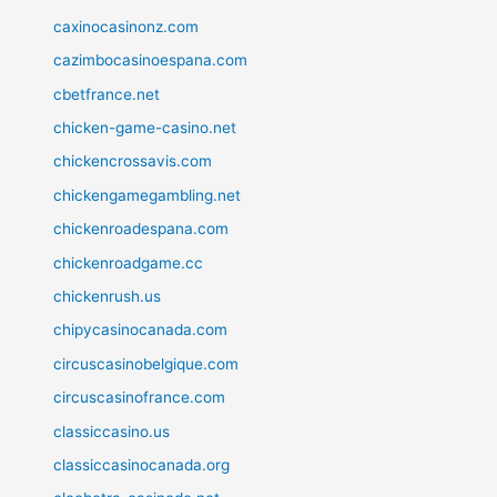
caxinocasinonz.com
cazimbocasinoespana.com
cbetfrance.net
chicken-game-casino.net
chickencrossavis.com
chickengamegambling.net
chickenroadespana.com
chickenroadgame.cc
chickenrush.us
chipycasinocanada.com
circuscasinobelgique.com
circuscasinofrance.com
classiccasino.us
classiccasinocanada.org