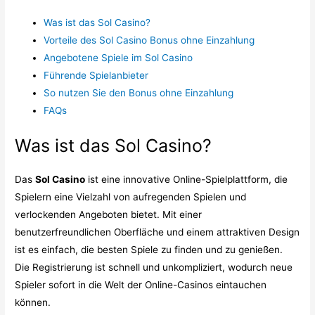
Was ist das Sol Casino?
Vorteile des Sol Casino Bonus ohne Einzahlung
Angebotene Spiele im Sol Casino
Führende Spielanbieter
So nutzen Sie den Bonus ohne Einzahlung
FAQs
Was ist das Sol Casino?
Das
Sol Casino
ist eine innovative Online-Spielplattform, die
Spielern eine Vielzahl von aufregenden Spielen und
verlockenden Angeboten bietet. Mit einer
benutzerfreundlichen Oberfläche und einem attraktiven Design
ist es einfach, die besten Spiele zu finden und zu genießen.
Die Registrierung ist schnell und unkompliziert, wodurch neue
Spieler sofort in die Welt der Online-Casinos eintauchen
können.