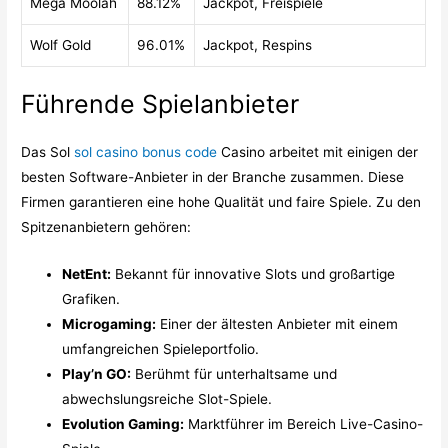
Mega Moolah
88.12%
Jackpot, Freispiele
Wolf Gold
96.01%
Jackpot, Respins
Führende Spielanbieter
Das Sol
sol casino bonus code
Casino arbeitet mit einigen der
besten Software-Anbieter in der Branche zusammen. Diese
Firmen garantieren eine hohe Qualität und faire Spiele. Zu den
Spitzenanbietern gehören:
NetEnt:
Bekannt für innovative Slots und großartige
Grafiken.
Microgaming:
Einer der ältesten Anbieter mit einem
umfangreichen Spieleportfolio.
Play’n GO:
Berühmt für unterhaltsame und
abwechslungsreiche Slot-Spiele.
Evolution Gaming:
Marktführer im Bereich Live-Casino-