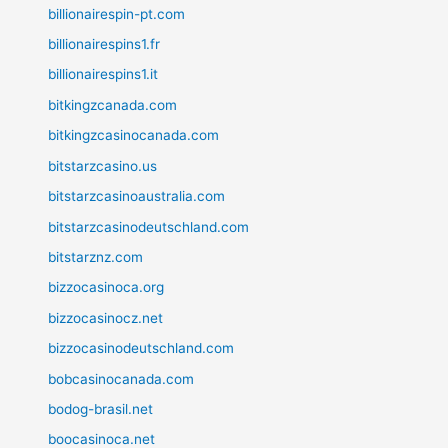
billionairespin-pt.com
billionairespins1.fr
billionairespins1.it
bitkingzcanada.com
bitkingzcasinocanada.com
bitstarzcasino.us
bitstarzcasinoaustralia.com
bitstarzcasinodeutschland.com
bitstarznz.com
bizzocasinoca.org
bizzocasinocz.net
bizzocasinodeutschland.com
bobcasinocanada.com
bodog-brasil.net
boocasinoca.net