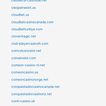
cleobetra-casinode.net
cleopatraslot.us
cloudbet.us
cloudbetcasinocanada.com
cloudbetturkiye.com
clovermagic.net
club-playercasinofr.com
coinvolcanoslot.net
coinwinslot.com
comeon-casino-nl.net
comeoncasino.us
comeoncasinonorge.net
conquestadorcasinocanada.net
conquestadorcasinonz.net
conti-casino.uk