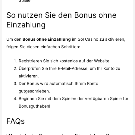
Spiele.
So nutzen Sie den Bonus ohne
Einzahlung
Um den
Bonus ohne Einzahlung
im Sol Casino zu aktivieren,
folgen Sie diesen einfachen Schritten:
Registrieren Sie sich kostenlos auf der Website.
Überprüfen Sie Ihre E-Mail-Adresse, um Ihr Konto zu
aktivieren.
Der Bonus wird automatisch Ihrem Konto
gutgeschrieben.
Beginnen Sie mit dem Spielen der verfügbaren Spiele für
Bonusguthaben!
FAQs