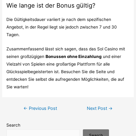
Wie lange ist der Bonus gültig?
Die Gültigkeitsdauer variiert je nach dem spezifischen
Angebot, in der Regel liegt sie jedoch zwischen 7 und 30
Tagen.
Zusammenfassend lässt sich sagen, dass das Sol Casino mit
seinen großzügigen
Bonussen ohne Einzahlung
und einer
Vielzahl von Spielen eine großartige Plattform für alle
Glücksspielbegeisterten ist. Besuchen Sie die Seite und
entdecken Sie selbst die aufregenden Möglichkeiten, die auf
Sie warten!
Post
←
Previous Post
Next Post
→
navigation
Search
Search