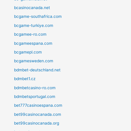
bcasinocanada.net
bcgame-southafrica.com
bcgame-turkiye.com
bcgamee-ro.com
bcgameespana.com
bcgamepl.com
bcgamesweden.com
bdmbet-deutschland.net
bdmbet1.cz
bdmbetcasino-ro.com
bdmbetsportugal.com
bet777casinoespana.com
bet99casinocanada.com
bet99casinocanada.org