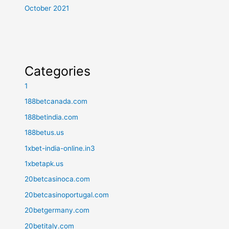
October 2021
Categories
1
188betcanada.com
188betindia.com
188betus.us
1xbet-india-online.in3
1xbetapk.us
20betcasinoca.com
20betcasinoportugal.com
20betgermany.com
20betitaly.com