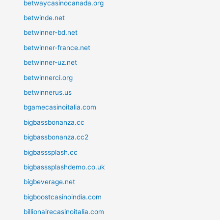
betwaycasinocanada.org
betwinde.net
betwinner-bd.net
betwinner-france.net
betwinner-uz.net
betwinnerci.org
betwinnerus.us
bgamecasinoitalia.com
bigbassbonanza.cc
bigbassbonanza.cc2
bigbasssplash.cc
bigbasssplashdemo.co.uk
bigbeverage.net
bigboostcasinoindia.com
billionairecasinoitalia.com