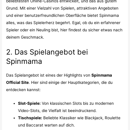
beliebtesten Online-Casinos entwickelt, und das aus gutem
Grund. Mit einer Vielzahl von Spielen, attraktiven Angeboten
und einer benutzerfreundlichen Oberfläche bietet Spinmama
alles, was das Spielerherz begehrt. Egal, ob du ein erfahrener
Spieler oder ein Neuling bist, hier findest du sicher etwas nach
deinem Geschmack.
2. Das Spielangebot bei
Spinmama
Das Spielangebot ist eines der Highlights von
Spinmama
Official Site
. Hier sind einige der Hauptkategorien, die du
entdecken kannst:
Slot-Spiele:
Von klassischen Slots bis zu modernen
Video-Slots, die Vielfalt ist beeindruckend.
Tischspiele:
Beliebte Klassiker wie Blackjack, Roulette
und Baccarat warten auf dich.