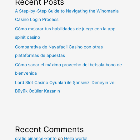
Recent Posts
A Step-by-Step Guide to Navigating the Winomania
Casino Login Process
Cómo mejorar tus habilidades de juego con la app
spinit casino
Comparativa de Nayafacil Casino con otras
plataformas de apuestas
Cómo sacar el máximo provecho del betsala bono de
bienvenida
Lord Slot Casino Oyunları ile Şansınızı Deneyin ve
Büyük Ödüller Kazanın
Recent Comments
gratis binance-konto
on
Hello world!