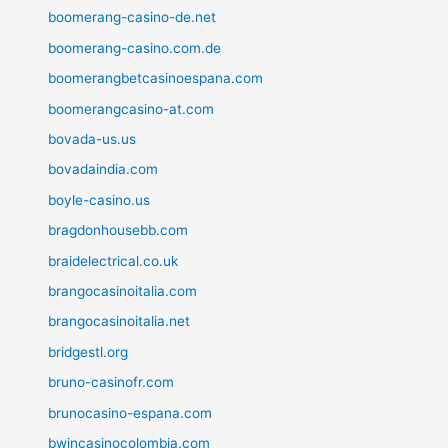
boomerang-casino-de.net
boomerang-casino.com.de
boomerangbetcasinoespana.com
boomerangcasino-at.com
bovada-us.us
bovadaindia.com
boyle-casino.us
bragdonhousebb.com
braidelectrical.co.uk
brangocasinoitalia.com
brangocasinoitalia.net
bridgestl.org
bruno-casinofr.com
brunocasino-espana.com
bwincasinocolombia.com