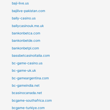
baji-live.us
bajilive-pakistan.com
bally-casino.us
ballycasinouk.me.uk
bankonbetca.com
bankonbetde.com
bankonbetpl.com
bassbetcasinoitalia.com
bc-game-casino.us
bc-game-uk.uk
bc-gameargentina.com
bc-gameindia.net
bcasinocanada.net
bcgame-southafrica.com
bcgame-turkiye.com