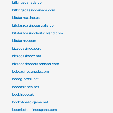
bitkingzcanada.com
bitkingzcasinocanada.com
bitstarzcasino.us
bitstarzcasinoaustralia.com
bitstarzcasinodeutschland.com
bitstarznz.com
bizzocasinoca.org
bizzocasinocz.net
bizzocasinodeutschland.com
bobcasinocanada.com
bodog-brasil.net
boocasinoca.net
bookhippo.uk
bookofdead-game.net
boombetcasinoespana.com