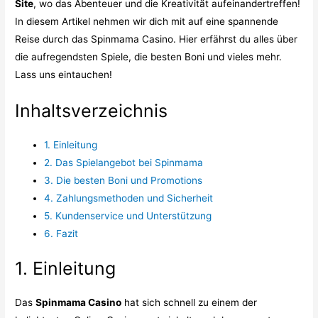
Site
, wo das Abenteuer und die Kreativität aufeinandertreffen!
In diesem Artikel nehmen wir dich mit auf eine spannende
Reise durch das Spinmama Casino. Hier erfährst du alles über
die aufregendsten Spiele, die besten Boni und vieles mehr.
Lass uns eintauchen!
Inhaltsverzeichnis
1. Einleitung
2. Das Spielangebot bei Spinmama
3. Die besten Boni und Promotions
4. Zahlungsmethoden und Sicherheit
5. Kundenservice und Unterstützung
6. Fazit
1. Einleitung
Das
Spinmama Casino
hat sich schnell zu einem der