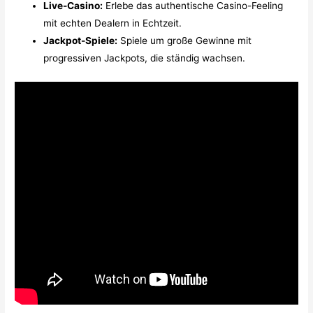
Live-Casino:
Erlebe das authentische Casino-Feeling
mit echten Dealern in Echtzeit.
Jackpot-Spiele:
Spiele um große Gewinne mit
progressiven Jackpots, die ständig wachsen.