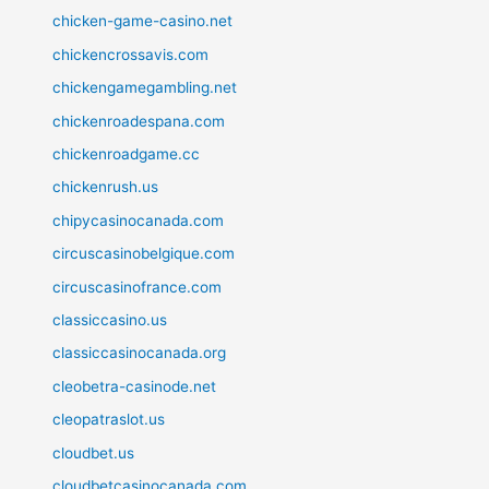
chicken-game-casino.net
chickencrossavis.com
chickengamegambling.net
chickenroadespana.com
chickenroadgame.cc
chickenrush.us
chipycasinocanada.com
circuscasinobelgique.com
circuscasinofrance.com
classiccasino.us
classiccasinocanada.org
cleobetra-casinode.net
cleopatraslot.us
cloudbet.us
cloudbetcasinocanada.com