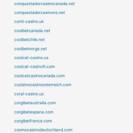
conquestadorcasinocanada.net
conquestadorcasinonz.net
conti-casino.uk
coolbetcanada.net
coolbetchile.net
coolbetnorge.net
coolcat-casino.us
coolcat-casinofr.com
coolcatcasinocanada.com
coolzinocasinoosterreich.com
coral-casino.us
corgibetaustralia.com
corgibetespana.com
corgibetfrance.com
cosmocasinodeutschland.com