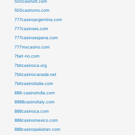
500casinolt.com
500casinono.com
777casinoargentina.com
777casinoes.com
777casinoespana.com
777mxcasino.com
7bet-no.com
7bitcasinoca.org
7bitcasinocanada.net
7bitcasinoitalia.com
888-casinoindia.com
8888casinoitaly.com
888casinoca.com
888casinomexico.com
888casinopakistan.com