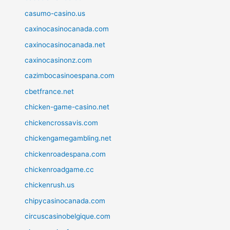
casumo-casino.us
caxinocasinocanada.com
caxinocasinocanada.net
caxinocasinonz.com
cazimbocasinoespana.com
cbetfrance.net
chicken-game-casino.net
chickencrossavis.com
chickengamegambling.net
chickenroadespana.com
chickenroadgame.cc
chickenrush.us
chipycasinocanada.com
circuscasinobelgique.com