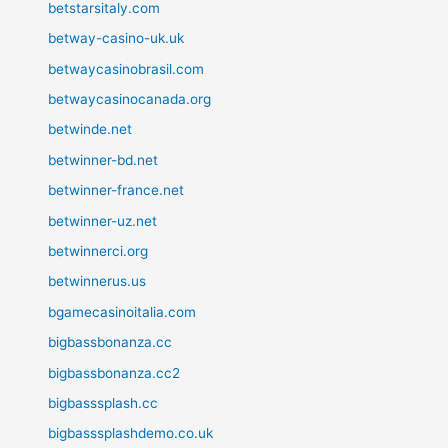
betstarsitaly.com
betway-casino-uk.uk
betwaycasinobrasil.com
betwaycasinocanada.org
betwinde.net
betwinner-bd.net
betwinner-france.net
betwinner-uz.net
betwinnerci.org
betwinnerus.us
bgamecasinoitalia.com
bigbassbonanza.cc
bigbassbonanza.cc2
bigbasssplash.cc
bigbasssplashdemo.co.uk