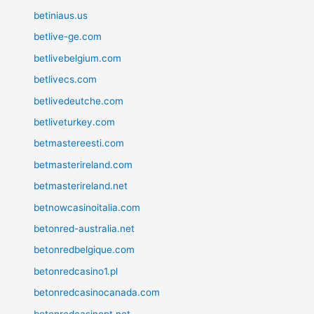
betiniaus.us
betlive-ge.com
betlivebelgium.com
betlivecs.com
betlivedeutche.com
betliveturkey.com
betmastereesti.com
betmasterireland.com
betmasterireland.net
betnowcasinoitalia.com
betonred-australia.net
betonredbelgique.com
betonredcasino1.pl
betonredcasinocanada.com
betonredcasinopt.net