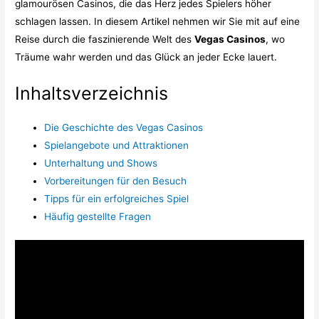
glamourösen Casinos, die das Herz jedes Spielers höher
schlagen lassen. In diesem Artikel nehmen wir Sie mit auf eine
Reise durch die faszinierende Welt des
Vegas Casinos
, wo
Träume wahr werden und das Glück an jeder Ecke lauert.
Inhaltsverzeichnis
Die Geschichte des Vegas Casinos
Spielangebote und Attraktionen
Unterhaltung und Shows
Vorbereitungen für den Besuch
Tipps für ein erfolgreiches Spiel
Häufig gestellte Fragen