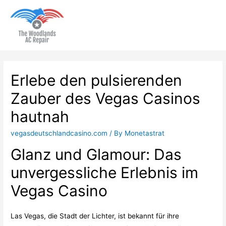
Main
Men
Erlebe den pulsierenden
Zauber des Vegas Casinos
hautnah
vegasdeutschlandcasino.com
/ By
Monetastrat
Glanz und Glamour: Das
unvergessliche Erlebnis im
Vegas Casino
Las Vegas, die Stadt der Lichter, ist bekannt für ihre