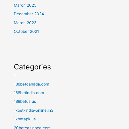
March 2025
December 2024
March 2023
October 2021
Categories
1
188betcanada.com
188betindia.com
188betus.us
1xbet-india-online.in3
1xbetapk.us
20betcasinoca.com