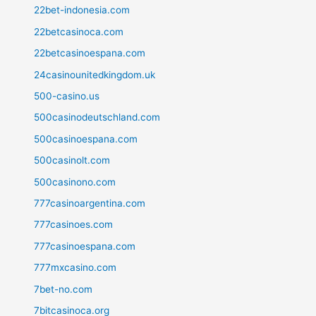
22bet-indonesia.com
22betcasinoca.com
22betcasinoespana.com
24casinounitedkingdom.uk
500-casino.us
500casinodeutschland.com
500casinoespana.com
500casinolt.com
500casinono.com
777casinoargentina.com
777casinoes.com
777casinoespana.com
777mxcasino.com
7bet-no.com
7bitcasinoca.org