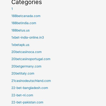
Categories
1
188betcanada.com
188betindia.com
188betus.us
1xbet-india-online.in3
1xbetapk.us
20betcasinoca.com
20betcasinoportugal.com
20betgermany.com
20betitaly.com
21casinodeutschland.com
22-bet-bangladesh.com
22-bet-nl.com
22-bet-pakistan.com