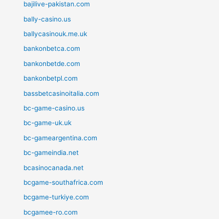
bajilive-pakistan.com
bally-casino.us
ballycasinouk.me.uk
bankonbetca.com
bankonbetde.com
bankonbetpl.com
bassbetcasinoitalia.com
bc-game-casino.us
bc-game-uk.uk
bc-gameargentina.com
bc-gameindia.net
bcasinocanada.net
bcgame-southafrica.com
bcgame-turkiye.com
bcgamee-ro.com