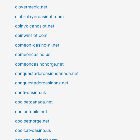
clovermagic.net
club-playercasinofr.com
coinvolcanoslot.net
coinwinslot.com
comeon-casino-nl.net
comeoncasino.us
comeoncasinonorge.net
conquestadorcasinocanada.net
conquestadorcasinonz.net
conti-casino.uk
coolbetcanada.net
coolbetchile.net
coolbetnorge.net
coolcat-casino.us
coolcat-casinofr.com