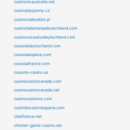
casinonicaustralia.net
casinoplayjonny.cz
casinorodeoslots.pl
casinotalismaniadeutschland.com
casinovacasinodeutschland.com
casooladeutschland.com
casoolaespana.com
casoolafrance.com
casumo-casino.us
caxinocasinocanada.com
caxinocasinocanada.net
caxinocasinonz.com
cazimbocasinoespana.com
cbetfrance.net
chicken-game-casino.net