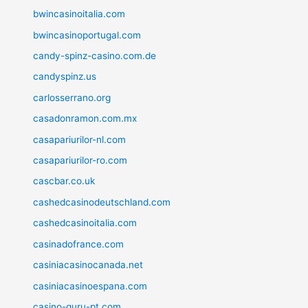
bwincasinoitalia.com
bwincasinoportugal.com
candy-spinz-casino.com.de
candyspinz.us
carlosserrano.org
casadonramon.com.mx
casapariurilor-nl.com
casapariurilor-ro.com
cascbar.co.uk
cashedcasinodeutschland.com
cashedcasinoitalia.com
casinadofrance.com
casiniacasinocanada.net
casiniacasinoespana.com
casino-guru-pt.com