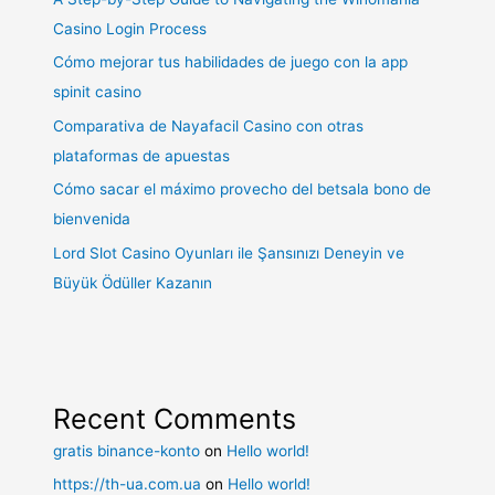
Casino Login Process
Cómo mejorar tus habilidades de juego con la app
spinit casino
Comparativa de Nayafacil Casino con otras
plataformas de apuestas
Cómo sacar el máximo provecho del betsala bono de
bienvenida
Lord Slot Casino Oyunları ile Şansınızı Deneyin ve
Büyük Ödüller Kazanın
Recent Comments
gratis binance-konto
on
Hello world!
https://th-ua.com.ua
on
Hello world!