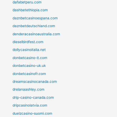
dafabetperu.com
dashbetethiopia.com
daznbetcasinoespana.com
daznbetdeutschland.com
denderacasinoaustralia.com
dieselbirdfest.com
dollycasinoitalia.net
donbetcasino-it.com
donbetcasino-uk.uk
donbetcasinofr.com
dreamscasinocanada.com
drelanaashley.com
drip-casino-canada.com
dripcasinolatvia.com
duelzcasino-suomi.com