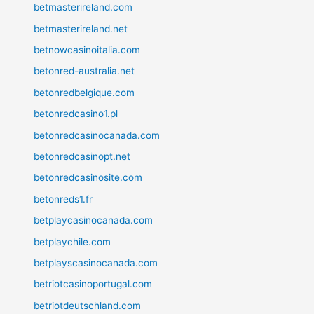
betmasterireland.com
betmasterireland.net
betnowcasinoitalia.com
betonred-australia.net
betonredbelgique.com
betonredcasino1.pl
betonredcasinocanada.com
betonredcasinopt.net
betonredcasinosite.com
betonreds1.fr
betplaycasinocanada.com
betplaychile.com
betplayscasinocanada.com
betriotcasinoportugal.com
betriotdeutschland.com