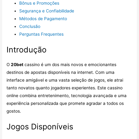
Bônus e Promoções
Segurança e Confiabilidade
Métodos de Pagamento
Conclusão
Perguntas Frequentes
Introdução
O
20bet
cassino é um dos mais novos e emocionantes
destinos de apostas disponíveis na internet. Com uma
interface amigável e uma vasta seleção de jogos, ele atrai
tanto novatos quanto jogadores experientes. Este cassino
online combina entretenimento, tecnologia avançada e uma
experiência personalizada que promete agradar a todos os
gostos.
Jogos Disponíveis