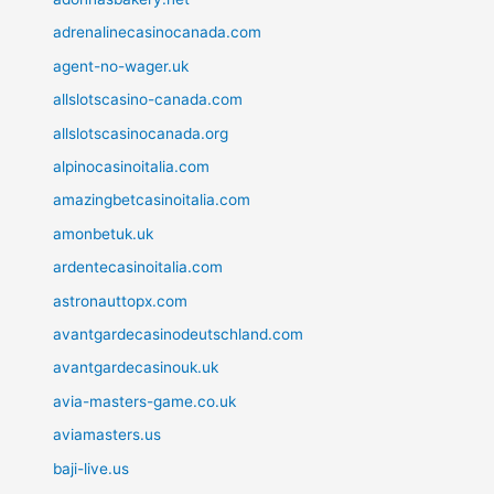
adrenalinecasinocanada.com
agent-no-wager.uk
allslotscasino-canada.com
allslotscasinocanada.org
alpinocasinoitalia.com
amazingbetcasinoitalia.com
amonbetuk.uk
ardentecasinoitalia.com
astronauttopx.com
avantgardecasinodeutschland.com
avantgardecasinouk.uk
avia-masters-game.co.uk
aviamasters.us
baji-live.us