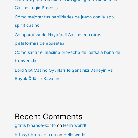
Casino Login Process
Cómo mejorar tus habilidades de juego con la app
spinit casino
Comparativa de Nayafacil Casino con otras
plataformas de apuestas
Cómo sacar el máximo provecho del betsala bono de
bienvenida
Lord Slot Casino Oyunları ile Şansınızı Deneyin ve
Büyük Ödüller Kazanın
Recent Comments
gratis binance-konto
on
Hello world!
https://th-ua.com.ua
on
Hello world!