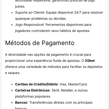
autoridade respeitável, garantindo práticas de jogo
justas.
Suporte ao Cliente
: Equipe disponível 24/7 para resolver
quaisquer problemas ou dúvidas.
Jogo Responsável
: Ferramentas disponíveis para
jogadores controlarem seus hábitos de apostas.
Métodos de Pagamento
A diversidade nas opções de pagamento é crucial para
proporcionar uma experiência fluida de apostas. O
20bet
oferece uma variedade de métodos para facilitar os depósitos
e saques:
Cartões de Crédito/Débito
: Visa, MasterCard.
Carteiras Eletrônicas
: Skrill, Neteller, e outras
plataformas populares.
Bancos
: Transferências diretas com os principais
bancos.