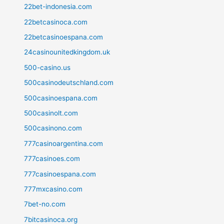
22bet-indonesia.com
22betcasinoca.com
22betcasinoespana.com
24casinounitedkingdom.uk
500-casino.us
500casinodeutschland.com
500casinoespana.com
500casinolt.com
500casinono.com
777casinoargentina.com
777casinoes.com
777casinoespana.com
777mxcasino.com
7bet-no.com
7bitcasinoca.org