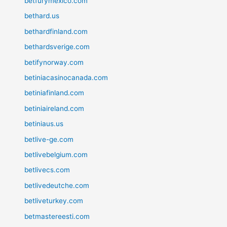
betfurymexico.com
bethard.us
bethardfinland.com
bethardsverige.com
betifynorway.com
betiniacasinocanada.com
betiniafinland.com
betiniaireland.com
betiniaus.us
betlive-ge.com
betlivebelgium.com
betlivecs.com
betlivedeutche.com
betliveturkey.com
betmastereesti.com