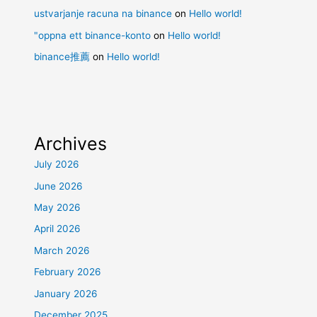
ustvarjanje racuna na binance
on
Hello world!
"oppna ett binance-konto
on
Hello world!
binance推薦
on
Hello world!
Archives
July 2026
June 2026
May 2026
April 2026
March 2026
February 2026
January 2026
December 2025