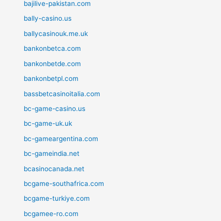
bajilive-pakistan.com
bally-casino.us
ballycasinouk.me.uk
bankonbetca.com
bankonbetde.com
bankonbetpl.com
bassbetcasinoitalia.com
bc-game-casino.us
bc-game-uk.uk
bc-gameargentina.com
bc-gameindia.net
bcasinocanada.net
bcgame-southafrica.com
bcgame-turkiye.com
bcgamee-ro.com