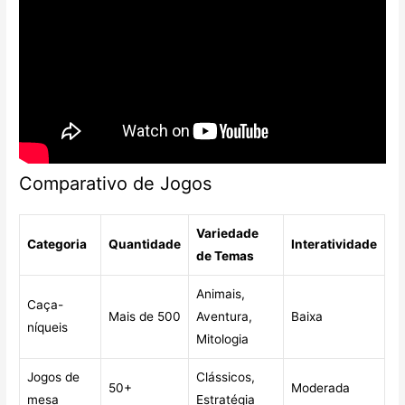
Comparativo de Jogos
Variedade
Categoria
Quantidade
Interatividade
de Temas
Animais,
Caça-
Mais de 500
Aventura,
Baixa
níqueis
Mitologia
Jogos de
Clássicos,
50+
Moderada
mesa
Estratégia