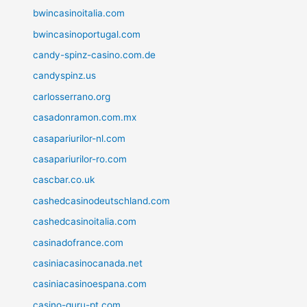
bwincasinoitalia.com
bwincasinoportugal.com
candy-spinz-casino.com.de
candyspinz.us
carlosserrano.org
casadonramon.com.mx
casapariurilor-nl.com
casapariurilor-ro.com
cascbar.co.uk
cashedcasinodeutschland.com
cashedcasinoitalia.com
casinadofrance.com
casiniacasinocanada.net
casiniacasinoespana.com
casino-guru-pt.com