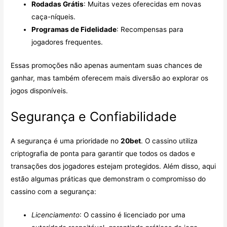
Rodadas Grátis
: Muitas vezes oferecidas em novas
caça-níqueis.
Programas de Fidelidade
: Recompensas para
jogadores frequentes.
Essas promoções não apenas aumentam suas chances de
ganhar, mas também oferecem mais diversão ao explorar os
jogos disponíveis.
Segurança e Confiabilidade
A segurança é uma prioridade no
20bet
. O cassino utiliza
criptografia de ponta para garantir que todos os dados e
transações dos jogadores estejam protegidos. Além disso, aqui
estão algumas práticas que demonstram o compromisso do
cassino com a segurança:
Licenciamento
: O cassino é licenciado por uma