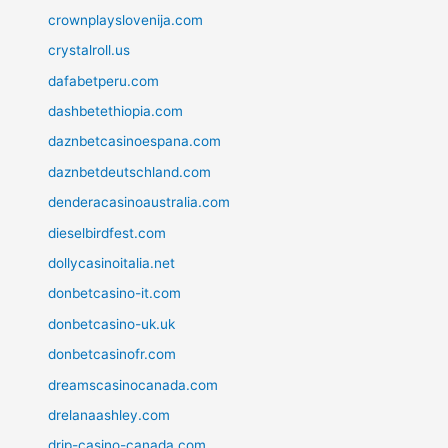
crownplayslovenija.com
crystalroll.us
dafabetperu.com
dashbetethiopia.com
daznbetcasinoespana.com
daznbetdeutschland.com
denderacasinoaustralia.com
dieselbirdfest.com
dollycasinoitalia.net
donbetcasino-it.com
donbetcasino-uk.uk
donbetcasinofr.com
dreamscasinocanada.com
drelanaashley.com
drip-casino-canada.com