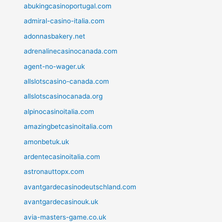
abukingcasinoportugal.com
admiral-casino-italia.com
adonnasbakery.net
adrenalinecasinocanada.com
agent-no-wager.uk
allslotscasino-canada.com
allslotscasinocanada.org
alpinocasinoitalia.com
amazingbetcasinoitalia.com
amonbetuk.uk
ardentecasinoitalia.com
astronauttopx.com
avantgardecasinodeutschland.com
avantgardecasinouk.uk
avia-masters-game.co.uk