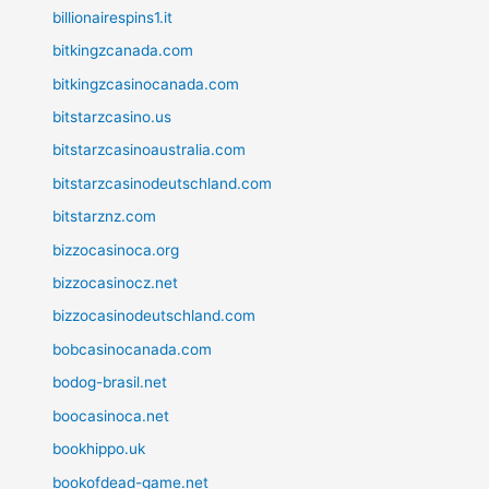
billionairespins1.it
bitkingzcanada.com
bitkingzcasinocanada.com
bitstarzcasino.us
bitstarzcasinoaustralia.com
bitstarzcasinodeutschland.com
bitstarznz.com
bizzocasinoca.org
bizzocasinocz.net
bizzocasinodeutschland.com
bobcasinocanada.com
bodog-brasil.net
boocasinoca.net
bookhippo.uk
bookofdead-game.net