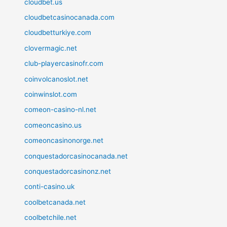
cloudbet.us
cloudbetcasinocanada.com
cloudbetturkiye.com
clovermagic.net
club-playercasinofr.com
coinvolcanoslot.net
coinwinslot.com
comeon-casino-nl.net
comeoncasino.us
comeoncasinonorge.net
conquestadorcasinocanada.net
conquestadorcasinonz.net
conti-casino.uk
coolbetcanada.net
coolbetchile.net