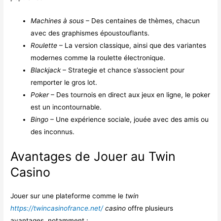
Machines à sous
– Des centaines de thèmes, chacun
avec des graphismes époustouflants.
Roulette
– La version classique, ainsi que des variantes
modernes comme la roulette électronique.
Blackjack
– Strategie et chance s’associent pour
remporter le gros lot.
Poker
– Des tournois en direct aux jeux en ligne, le poker
est un incontournable.
Bingo
– Une expérience sociale, jouée avec des amis ou
des inconnus.
Avantages de Jouer au Twin
Casino
Jouer sur une plateforme comme le
twin
https://twincasinofrance.net/
casino
offre plusieurs
avantages, notamment :