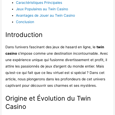
Caractéristiques Principales
Jeux Populaires au Twin Casino
Avantages de Jouer au Twin Casino
Conclusion
Introduction
Dans l’univers fascinant des jeux de hasard en ligne, le
twin
casino
s’impose comme une destination incontournable. Avec
une expérience unique qui fusionne divertissement et profit, il
attire les passionnés de jeux d’argent du monde entier. Mais
qu’est-ce qui fait que ce lieu virtuel est si spécial ? Dans cet
article, nous plongerons dans les profondeurs de cet univers
captivant pour découvrir ses charmes et ses mystères.
Origine et Évolution du Twin
Casino