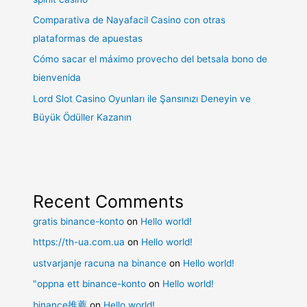
Comparativa de Nayafacil Casino con otras
plataformas de apuestas
Cómo sacar el máximo provecho del betsala bono de
bienvenida
Lord Slot Casino Oyunları ile Şansınızı Deneyin ve
Büyük Ödüller Kazanın
Recent Comments
gratis binance-konto
on
Hello world!
https://th-ua.com.ua
on
Hello world!
ustvarjanje racuna na binance
on
Hello world!
"oppna ett binance-konto
on
Hello world!
binance推薦
on
Hello world!