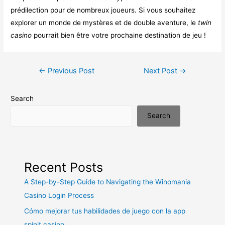
prédilection pour de nombreux joueurs. Si vous souhaitez
explorer un monde de mystères et de double aventure, le
twin
casino
pourrait bien être votre prochaine destination de jeu !
Post
←
Previous Post
Next Post
→
navigation
Search
Search
Recent Posts
A Step-by-Step Guide to Navigating the Winomania
Casino Login Process
Cómo mejorar tus habilidades de juego con la app
spinit casino