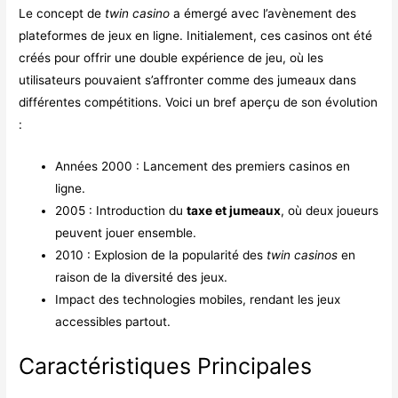
Le concept de
twin casino
a émergé avec l’avènement des
plateformes de jeux en ligne. Initialement, ces casinos ont été
créés pour offrir une double expérience de jeu, où les
utilisateurs pouvaient s’affronter comme des jumeaux dans
différentes compétitions. Voici un bref aperçu de son évolution
:
Années 2000 : Lancement des premiers casinos en
ligne.
2005 : Introduction du
taxe et jumeaux
, où deux joueurs
peuvent jouer ensemble.
2010 : Explosion de la popularité des
twin casinos
en
raison de la diversité des jeux.
Impact des technologies mobiles, rendant les jeux
accessibles partout.
Caractéristiques Principales