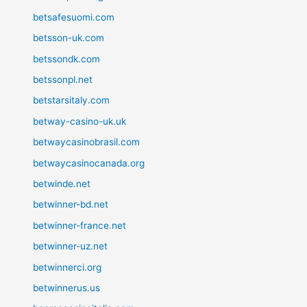
betsafesuomi.com
betsson-uk.com
betssondk.com
betssonpl.net
betstarsitaly.com
betway-casino-uk.uk
betwaycasinobrasil.com
betwaycasinocanada.org
betwinde.net
betwinner-bd.net
betwinner-france.net
betwinner-uz.net
betwinnerci.org
betwinnerus.us