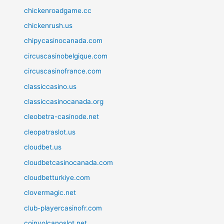
chickenroadgame.cc
chickenrush.us
chipycasinocanada.com
circuscasinobelgique.com
circuscasinofrance.com
classiccasino.us
classiccasinocanada.org
cleobetra-casinode.net
cleopatraslot.us
cloudbet.us
cloudbetcasinocanada.com
cloudbetturkiye.com
clovermagic.net
club-playercasinofr.com
coinvolcanoslot.net