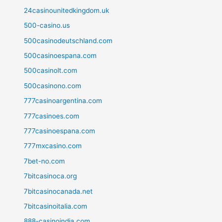
24casinounitedkingdom.uk
500-casino.us
500casinodeutschland.com
500casinoespana.com
500casinolt.com
500casinono.com
777casinoargentina.com
777casinoes.com
777casinoespana.com
777mxcasino.com
7bet-no.com
7bitcasinoca.org
7bitcasinocanada.net
7bitcasinoitalia.com
888-casinoindia.com