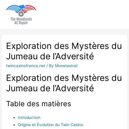
Main
Men
Exploration des Mystères du
Jumeau de l’Adversité
twincasinofrance.net
/ By
Monetastrat
Exploration des Mystères du
Jumeau de l’Adversité
Table des matières
Introduction
Origine et Évolution du Twin Casino