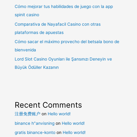
Cómo mejorar tus habilidades de juego con la app
spinit casino
Comparativa de Nayafacil Casino con otras
plataformas de apuestas
Cómo sacar el máximo provecho del betsala bono de
bienvenida
Lord Slot Casino Oyunları ile Şansınızı Deneyin ve
Büyük Ödüller Kazanın
Recent Comments
注册免费账户
on
Hello world!
binance h"anvisning
on
Hello world!
gratis binance-konto
on
Hello world!