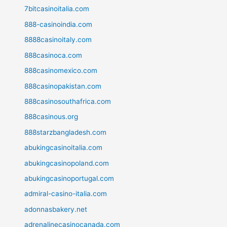
7bitcasinoitalia.com
888-casinoindia.com
8888casinoitaly.com
888casinoca.com
888casinomexico.com
888casinopakistan.com
888casinosouthafrica.com
888casinous.org
888starzbangladesh.com
abukingcasinoitalia.com
abukingcasinopoland.com
abukingcasinoportugal.com
admiral-casino-italia.com
adonnasbakery.net
adrenalinecasinocanada.com