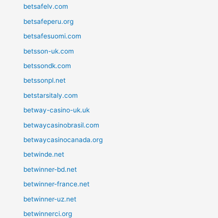
betsafelv.com
betsafeperu.org
betsafesuomi.com
betsson-uk.com
betssondk.com
betssonpl.net
betstarsitaly.com
betway-casino-uk.uk
betwaycasinobrasil.com
betwaycasinocanada.org
betwinde.net
betwinner-bd.net
betwinner-france.net
betwinner-uz.net
betwinnerci.org