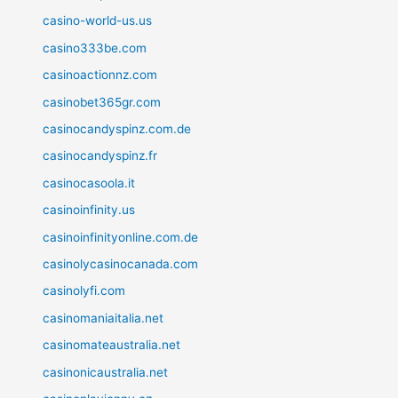
casino-world-us.us
casino333be.com
casinoactionnz.com
casinobet365gr.com
casinocandyspinz.com.de
casinocandyspinz.fr
casinocasoola.it
casinoinfinity.us
casinoinfinityonline.com.de
casinolycasinocanada.com
casinolyfi.com
casinomaniaitalia.net
casinomateaustralia.net
casinonicaustralia.net