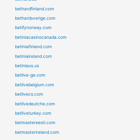
bethardfinland.com
bethardsverige.com
betifynorway.com
betiniacasinocanada.com
betiniafinland.com
betiniaireland.com
betiniaus.us
betlive-ge.com
betlivebelgium.com
betlivecs.com
betlivedeutche.com
betliveturkey.com
betmastereesti.com
betmasterireland.com