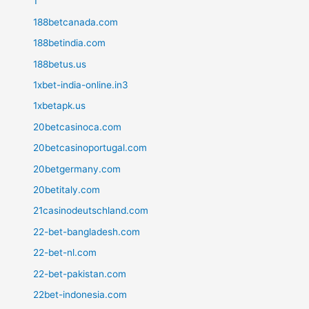
1
188betcanada.com
188betindia.com
188betus.us
1xbet-india-online.in3
1xbetapk.us
20betcasinoca.com
20betcasinoportugal.com
20betgermany.com
20betitaly.com
21casinodeutschland.com
22-bet-bangladesh.com
22-bet-nl.com
22-bet-pakistan.com
22bet-indonesia.com