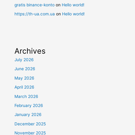
gratis binance-konto
on
Hello world!
https://th-ua.com.ua
on
Hello world!
Archives
July 2026
June 2026
May 2026
April 2026
March 2026
February 2026
January 2026
December 2025
November 2025