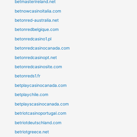
betmasterireland.net
betnowcasinoitalia.com
betonred-australia.net
betonredbelgique.com
betonredcasino1.pl
betonredcasinocanada.com
betonredcasinopt.net
betonredcasinosite.com
betonreds1.fr
betplaycasinocanada.com
betplaychile.com
betplayscasinocanada.com
betriotcasinoportugal.com
betriotdeutschland.com
betriotgreece.net