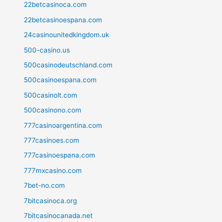
22betcasinoca.com
22betcasinoespana.com
24casinounitedkingdom.uk
500-casino.us
500casinodeutschland.com
500casinoespana.com
500casinolt.com
500casinono.com
777casinoargentina.com
777casinoes.com
777casinoespana.com
777mxcasino.com
7bet-no.com
7bitcasinoca.org
7bitcasinocanada.net