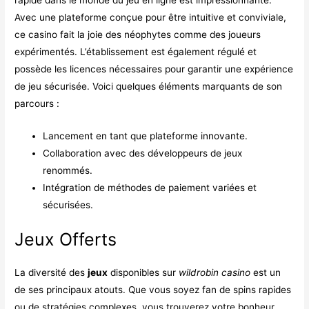
rapide dans le monde du jeu en ligne est impressionnante.
Avec une plateforme conçue pour être intuitive et conviviale,
ce casino fait la joie des néophytes comme des joueurs
expérimentés. L’établissement est également régulé et
possède les licences nécessaires pour garantir une expérience
de jeu sécurisée. Voici quelques éléments marquants de son
parcours :
Lancement en tant que plateforme innovante.
Collaboration avec des développeurs de jeux
renommés.
Intégration de méthodes de paiement variées et
sécurisées.
Jeux Offerts
La diversité des
jeux
disponibles sur
wildrobin casino
est un
de ses principaux atouts. Que vous soyez fan de spins rapides
ou de stratégies complexes, vous trouverez votre bonheur.