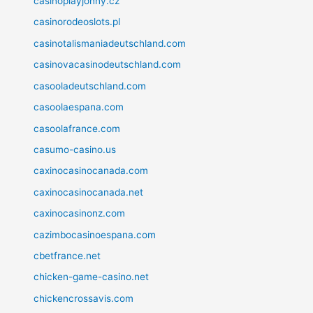
casinoplayjonny.cz
casinorodeoslots.pl
casinotalismaniadeutschland.com
casinovacasinodeutschland.com
casooladeutschland.com
casoolaespana.com
casoolafrance.com
casumo-casino.us
caxinocasinocanada.com
caxinocasinocanada.net
caxinocasinonz.com
cazimbocasinoespana.com
cbetfrance.net
chicken-game-casino.net
chickencrossavis.com