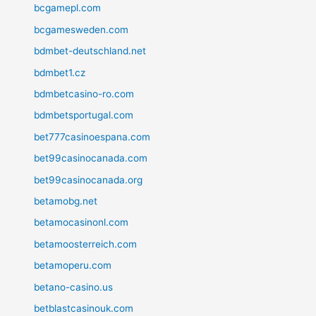
bcgamepl.com
bcgamesweden.com
bdmbet-deutschland.net
bdmbet1.cz
bdmbetcasino-ro.com
bdmbetsportugal.com
bet777casinoespana.com
bet99casinocanada.com
bet99casinocanada.org
betamobg.net
betamocasinonl.com
betamoosterreich.com
betamoperu.com
betano-casino.us
betblastcasinouk.com