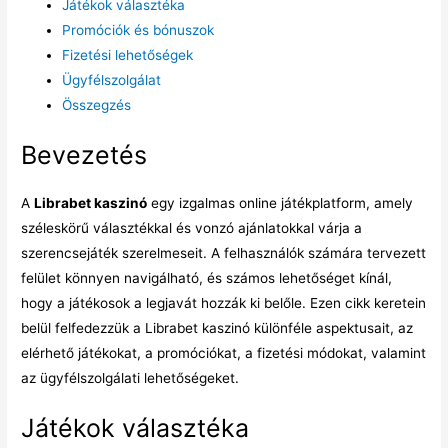
Játékok választéka
Promóciók és bónuszok
Fizetési lehetőségek
Ügyfélszolgálat
Összegzés
Bevezetés
A
Librabet kaszinó
egy izgalmas online játékplatform, amely
széleskörű választékkal és vonzó ajánlatokkal várja a
szerencsejáték szerelmeseit. A felhasználók számára tervezett
felület könnyen navigálható, és számos lehetőséget kínál,
hogy a játékosok a legjavát hozzák ki belőle. Ezen cikk keretein
belül felfedezzük a Librabet kaszinó különféle aspektusait, az
elérhető játékokat, a promóciókat, a fizetési módokat, valamint
az ügyfélszolgálati lehetőségeket.
Játékok választéka