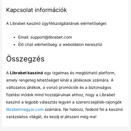
Kapcsolat információk
A Librabet kaszinó ügyfélszolgálatának elérhetőségei:
Email:
support@librabet.com
Élő chat elérhetőség: a weboldalon keresztül
Összegzés
A
Librabet kaszinó
egy izgalmas és megbízható platform,
amely rengeteg lehetőséget kínál a játékosok számára. A
változatos játékok, a vonzó promóciók és a biztonságos
fizetési módok mind hozzájárulnak ahhoz, hogy a Librabet
kaszinó a legjobb választás legyen a szerencsejáték-rajongók
librabetmagyar.com
számára. Ne habozz, fedezd fel a kaszinó
varázslatos világát, és kezdj el játszani még ma!