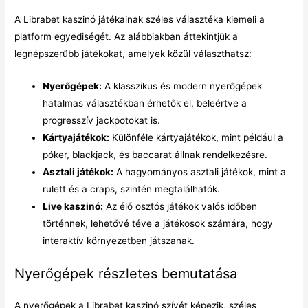
A Librabet kaszinó játékainak széles választéka kiemeli a
platform egyediségét. Az alábbiakban áttekintjük a
legnépszerűbb játékokat, amelyek közül választhatsz:
Nyerőgépek:
A klasszikus és modern nyerőgépek
hatalmas választékban érhetők el, beleértve a
progresszív jackpotokat is.
Kártyajátékok:
Különféle kártyajátékok, mint például a
póker, blackjack, és baccarat állnak rendelkezésre.
Asztali játékok:
A hagyományos asztali játékok, mint a
rulett és a craps, szintén megtalálhatók.
Live kaszinó:
Az élő osztós játékok valós időben
történnek, lehetővé téve a játékosok számára, hogy
interaktív környezetben játszanak.
Nyerőgépek részletes bemutatása
A nyerőgépek a Librabet kaszinó szívét képezik, széles