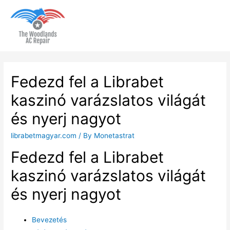
Main
Men
Fedezd fel a Librabet
kaszinó varázslatos világát
és nyerj nagyot
librabetmagyar.com
/ By
Monetastrat
Fedezd fel a Librabet
kaszinó varázslatos világát
és nyerj nagyot
Bevezetés