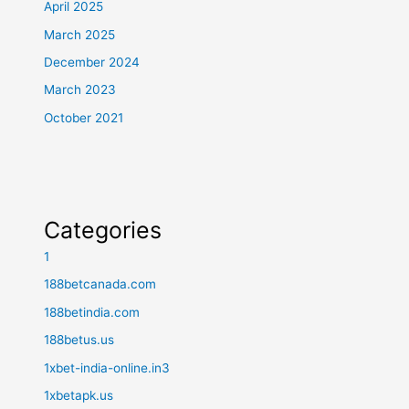
April 2025
March 2025
December 2024
March 2023
October 2021
Categories
1
188betcanada.com
188betindia.com
188betus.us
1xbet-india-online.in3
1xbetapk.us