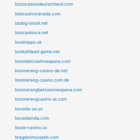
bizzocasinodeutschland.com
bobcasinocanada.com
bodog-brasil.net
boocasinoca.net
bookhippo.uk
bookofdead-game.net
boombetcasinoespana.com
boomerang-casino-de.net
boomerang-casino.com.de
boomerangbetcasinoespana.com
boomerangcasino-at.com
bovada-us.us
bovadaindia.com
boyle-casino.us
bragdonhousebb.com