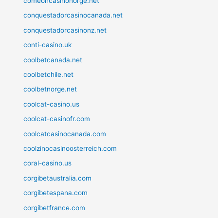
comeoncasinonorge.net
conquestadorcasinocanada.net
conquestadorcasinonz.net
conti-casino.uk
coolbetcanada.net
coolbetchile.net
coolbetnorge.net
coolcat-casino.us
coolcat-casinofr.com
coolcatcasinocanada.com
coolzinocasinoosterreich.com
coral-casino.us
corgibetaustralia.com
corgibetespana.com
corgibetfrance.com