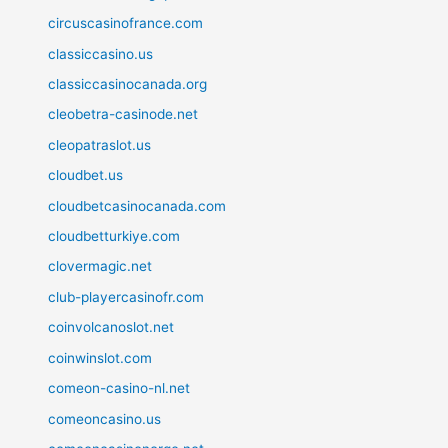
circuscasinofrance.com
classiccasino.us
classiccasinocanada.org
cleobetra-casinode.net
cleopatraslot.us
cloudbet.us
cloudbetcasinocanada.com
cloudbetturkiye.com
clovermagic.net
club-playercasinofr.com
coinvolcanoslot.net
coinwinslot.com
comeon-casino-nl.net
comeoncasino.us