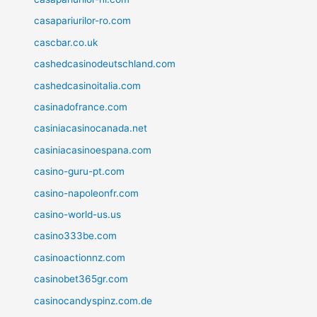
casapariurilor-ro.com
cascbar.co.uk
cashedcasinodeutschland.com
cashedcasinoitalia.com
casinadofrance.com
casiniacasinocanada.net
casiniacasinoespana.com
casino-guru-pt.com
casino-napoleonfr.com
casino-world-us.us
casino333be.com
casinoactionnz.com
casinobet365gr.com
casinocandyspinz.com.de