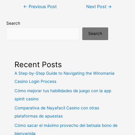
Post
←
Previous Post
Next Post
→
navigation
Search
Search
Recent Posts
A Step-by-Step Guide to Navigating the Winomania
Casino Login Process
Cómo mejorar tus habilidades de juego con la app
spinit casino
Comparativa de Nayafacil Casino con otras
plataformas de apuestas
Cómo sacar el máximo provecho del betsala bono de
bienvenida