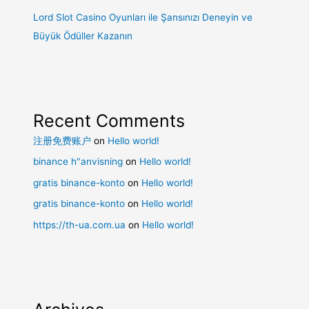
Lord Slot Casino Oyunları ile Şansınızı Deneyin ve
Büyük Ödüller Kazanın
Recent Comments
注册免费账户
on
Hello world!
binance h"anvisning
on
Hello world!
gratis binance-konto
on
Hello world!
gratis binance-konto
on
Hello world!
https://th-ua.com.ua
on
Hello world!