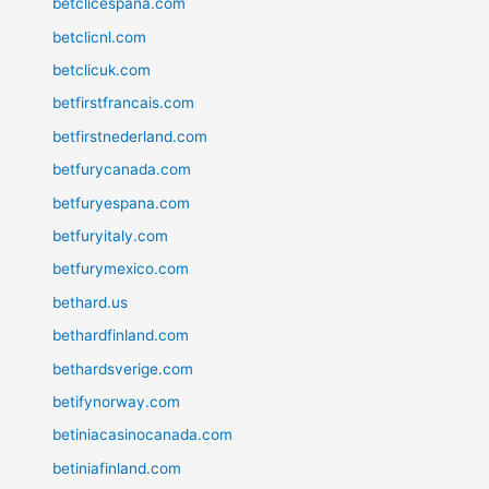
betclicespana.com
betclicnl.com
betclicuk.com
betfirstfrancais.com
betfirstnederland.com
betfurycanada.com
betfuryespana.com
betfuryitaly.com
betfurymexico.com
bethard.us
bethardfinland.com
bethardsverige.com
betifynorway.com
betiniacasinocanada.com
betiniafinland.com