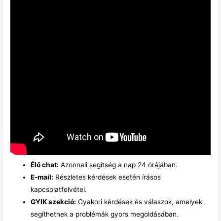
Élő chat:
Azonnali segítség a nap 24 órájában.
E-mail:
Részletes kérdések esetén írásos
kapcsolatfelvétel.
GYIK szekció:
Gyakori kérdések és válaszok, amelyek
segíthetnek a problémák gyors megoldásában.