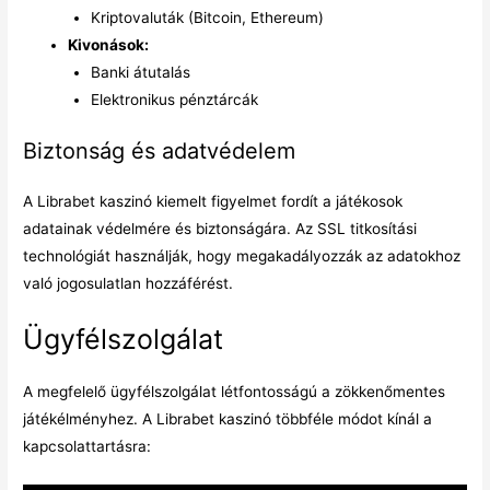
Kriptovaluták (Bitcoin, Ethereum)
Kivonások:
Banki átutalás
Elektronikus pénztárcák
Biztonság és adatvédelem
A Librabet kaszinó kiemelt figyelmet fordít a játékosok
adatainak védelmére és biztonságára. Az SSL titkosítási
technológiát használják, hogy megakadályozzák az adatokhoz
való jogosulatlan hozzáférést.
Ügyfélszolgálat
A megfelelő ügyfélszolgálat létfontosságú a zökkenőmentes
játékélményhez. A Librabet kaszinó többféle módot kínál a
kapcsolattartásra: