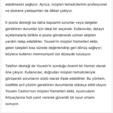
alabilmesini sağlıyor. Ayrıca, müşteri temsilcilerinin profesyonel
ve dostane yaklaşımları da dikkat çekiyor.
E-posta desteği ise daha kapsamlı sorunlar veya belgeler
gerektiren durumlar için ideal bir seçenek. Kullanıcılar, detaylı
açıklamalarla birlikte e-posta göndererek uzman ekipten
yardım talep edebilirler. Youwin’in müşteri hizmetleri ekibi,
gelen talepleri kısa sürede değerlendirip geri dönüş sağlıyor;
böylece kullanıcı memnuniyeti üst düzeyde tutuluyor.
Telefon desteği de Youwin’in sunduğu önemli bir hizmet olarak
öne çıkıyor. Kullanıcılar, doğrudan müşteri temsilcileriyle
görüşerek sorunlarını sözlü olarak ifade edebilirler. Bu yöntem,
özellikle acil çözüm gerektiren durumlarda oldukça etkili oluyor.
Youwin Casino’nun müşteri hizmetleri ekibi, oyuncuların
ihtiyaçlarına hızlı yanıt vererek güvenilir bir oyun ortamı
sunuyor.