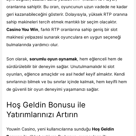
oranlarına sahiptir. Bu oran, oyuncunun uzun vadede ne kadar
geri kazanabileceğini gösterir. Dolayısıyla, yüksek RTP oranına
sahip makineleri tercih etmek mantıklı bir seçim olacaktır.
Casino You Win
, farklı RTP oranlarına sahip geniş bir slot
makinesi yelpazesi sunarak oyunculara en uygun seçeneği
bulmalarında yardımcı olur.
Son olarak,
sorumlu oyun oynamak
, hem eğlenceli hem de
sürdürülebilir bir deneyim sağlar. Unutulmamalıdır ki slot
oyunları, eğlence amaçlıdır ve asıl hedef keyif almaktır. Kendi
sınırlarınızı bilmek ve bu sınırlar içinde kalmak, hem keyifli hem
de güvenli bir oyun deneyimi yaşamanızı sağlar.
Hoş Geldin Bonusu ile
Yatırımlarınızı Artırın
Youwin Casino, yeni kullanıcılarına sunduğu
Hoş Geldin