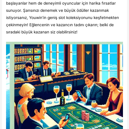
başlayanlar hem de deneyimli oyuncular için harika fırsatlar
sunuyor. Şansınızı denemek ve büyük ödüller kazanmak
istiyorsanız, Youwin’in geniş slot koleksiyonunu keşfetmekten
çekinmeyin! Eğlencenin ve kazancın tadını çıkarın; belki de
sıradaki büyük kazanan siz olabilirsiniz!