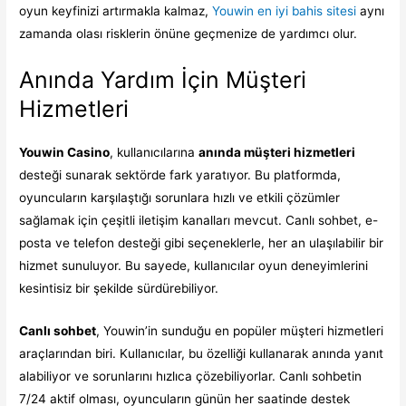
oyun keyfinizi artırmakla kalmaz,
Youwin en iyi bahis sitesi
aynı
zamanda olası risklerin önüne geçmenize de yardımcı olur.
Anında Yardım İçin Müşteri
Hizmetleri
Youwin Casino
, kullanıcılarına
anında müşteri hizmetleri
desteği sunarak sektörde fark yaratıyor. Bu platformda,
oyuncuların karşılaştığı sorunlara hızlı ve etkili çözümler
sağlamak için çeşitli iletişim kanalları mevcut. Canlı sohbet, e-
posta ve telefon desteği gibi seçeneklerle, her an ulaşılabilir bir
hizmet sunuluyor. Bu sayede, kullanıcılar oyun deneyimlerini
kesintisiz bir şekilde sürdürebiliyor.
Canlı sohbet
, Youwin’in sunduğu en popüler müşteri hizmetleri
araçlarından biri. Kullanıcılar, bu özelliği kullanarak anında yanıt
alabiliyor ve sorunlarını hızlıca çözebiliyorlar. Canlı sohbetin
7/24 aktif olması, oyuncuların günün her saatinde destek