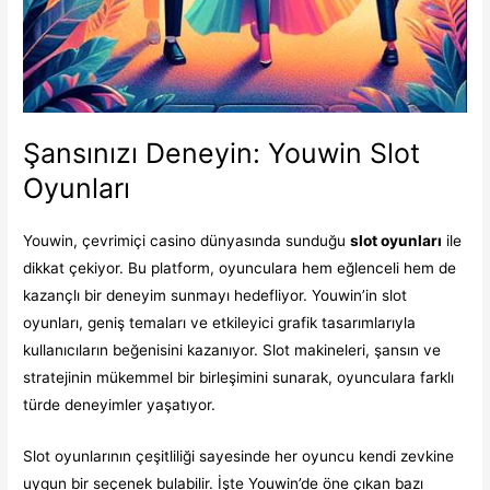
Şansınızı Deneyin: Youwin Slot
Oyunları
Youwin, çevrimiçi casino dünyasında sunduğu
slot oyunları
ile
dikkat çekiyor. Bu platform, oyunculara hem eğlenceli hem de
kazançlı bir deneyim sunmayı hedefliyor. Youwin’in slot
oyunları, geniş temaları ve etkileyici grafik tasarımlarıyla
kullanıcıların beğenisini kazanıyor. Slot makineleri, şansın ve
stratejinin mükemmel bir birleşimini sunarak, oyunculara farklı
türde deneyimler yaşatıyor.
Slot oyunlarının çeşitliliği sayesinde her oyuncu kendi zevkine
uygun bir seçenek bulabilir. İşte Youwin’de öne çıkan bazı