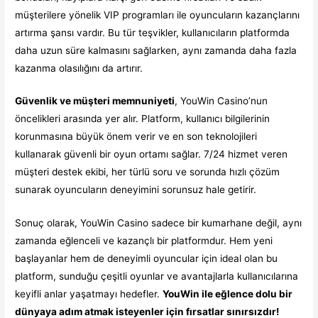
müşterilere yönelik VIP programları ile oyuncuların kazançlarını
artırma şansı vardır. Bu tür teşvikler, kullanıcıların platformda
daha uzun süre kalmasını sağlarken, aynı zamanda daha fazla
kazanma olasılığını da artırır.
Güvenlik ve müşteri memnuniyeti
, YouWin Casino’nun
öncelikleri arasında yer alır. Platform, kullanıcı bilgilerinin
korunmasına büyük önem verir ve en son teknolojileri
kullanarak güvenli bir oyun ortamı sağlar. 7/24 hizmet veren
müşteri destek ekibi, her türlü soru ve sorunda hızlı çözüm
sunarak oyuncuların deneyimini sorunsuz hale getirir.
Sonuç olarak, YouWin Casino sadece bir kumarhane değil, aynı
zamanda eğlenceli ve kazançlı bir platformdur. Hem yeni
başlayanlar hem de deneyimli oyuncular için ideal olan bu
platform, sunduğu çeşitli oyunlar ve avantajlarla kullanıcılarına
keyifli anlar yaşatmayı hedefler.
YouWin ile eğlence dolu bir
dünyaya adım atmak isteyenler için fırsatlar sınırsızdır!