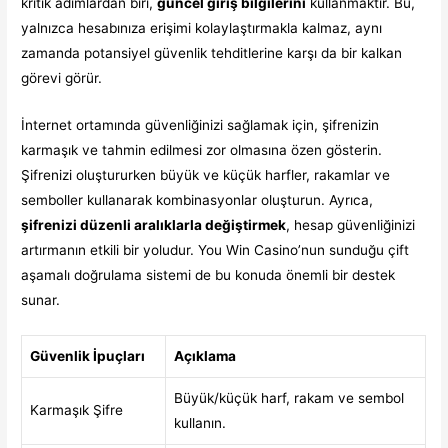
kritik adımlardan biri,
güncel giriş bilgilerini
kullanmaktır. Bu,
yalnızca hesabınıza erişimi kolaylaştırmakla kalmaz, aynı
zamanda potansiyel güvenlik tehditlerine karşı da bir kalkan
görevi görür.
İnternet ortamında güvenliğinizi sağlamak için, şifrenizin
karmaşık ve tahmin edilmesi zor olmasına özen gösterin.
Şifrenizi oluştururken büyük ve küçük harfler, rakamlar ve
semboller kullanarak kombinasyonlar oluşturun. Ayrıca,
şifrenizi düzenli aralıklarla değiştirmek
, hesap güvenliğinizi
artırmanın etkili bir yoludur. You Win Casino’nun sunduğu çift
aşamalı doğrulama sistemi de bu konuda önemli bir destek
sunar.
Güvenlik İpuçları
Açıklama
Büyük/küçük harf, rakam ve sembol
Karmaşık Şifre
kullanın.