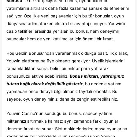
Bonusu
ile dikkat çekiyor. Bu bonus, oyuncuların ilk
yatırımlarını artırarak daha fazla kazanma şansı elde etmelerini
sağlıyor. Özellikle yeni başlayanlar için bu tür bonuslar, oyun
dünyasına adım atarken ekstra bir avantaj sunuyor. Youwin’in
cazip teklifleri arasında yer alan bu bonus, hem deneyimli
oyuncular hem de yeni katılımcılar için önemli bir fırsat.
Hoş Geldin Bonusu’ndan yararlanmak oldukça basit. İlk olarak,
Youwin platformuna üye olmanız gerekiyor. Üyelik işlemlerini
tamamladıktan sonra, belirli bir miktar para yatırarak
bonusunuzu aktive edebilirsiniz.
Bonus miktarı, yatırdığınız
tutara bağlı olarak değişiklik gösterir
, bu nedenle yatırım
yapmadan önce detaylı bilgi almanız faydalı olacaktır. Bu
sayede, oyun deneyiminizi daha da zenginleştirebilirsiniz.
Youwin Casino’nun sunduğu bu bonus, sadece yatırım
miktarınızı artırmakla kalmaz; aynı zamanda farklı oyunları
deneme fırsatı da sunar. Slot makinelerinden masa oyunlarına
kadar geniş bir yelpazede oyun seçeneği sunan Youwin,