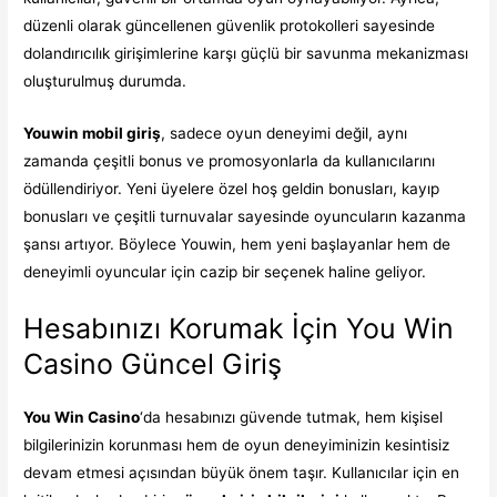
düzenli olarak güncellenen güvenlik protokolleri sayesinde
dolandırıcılık girişimlerine karşı güçlü bir savunma mekanizması
oluşturulmuş durumda.
Youwin mobil giriş
, sadece oyun deneyimi değil, aynı
zamanda çeşitli bonus ve promosyonlarla da kullanıcılarını
ödüllendiriyor. Yeni üyelere özel hoş geldin bonusları, kayıp
bonusları ve çeşitli turnuvalar sayesinde oyuncuların kazanma
şansı artıyor. Böylece Youwin, hem yeni başlayanlar hem de
deneyimli oyuncular için cazip bir seçenek haline geliyor.
Hesabınızı Korumak İçin You Win
Casino Güncel Giriş
You Win Casino
‘da hesabınızı güvende tutmak, hem kişisel
bilgilerinizin korunması hem de oyun deneyiminizin kesintisiz
devam etmesi açısından büyük önem taşır. Kullanıcılar için en