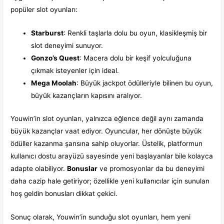
popüler slot oyunları:
Starburst
: Renkli taşlarla dolu bu oyun, klasikleşmiş bir
slot deneyimi sunuyor.
Gonzo’s Quest
: Macera dolu bir keşif yolculuğuna
çıkmak isteyenler için ideal.
Mega Moolah
: Büyük jackpot ödülleriyle bilinen bu oyun,
büyük kazançların kapısını aralıyor.
Youwin’in slot oyunları, yalnızca eğlence değil aynı zamanda
büyük kazançlar vaat ediyor. Oyuncular, her dönüşte büyük
ödüller kazanma şansına sahip oluyorlar. Üstelik, platformun
kullanıcı dostu arayüzü sayesinde yeni başlayanlar bile kolayca
adapte olabiliyor.
Bonuslar
ve promosyonlar da bu deneyimi
daha cazip hale getiriyor; özellikle yeni kullanıcılar için sunulan
hoş geldin bonusları dikkat çekici.
Sonuç olarak, Youwin’in sunduğu slot oyunları, hem yeni