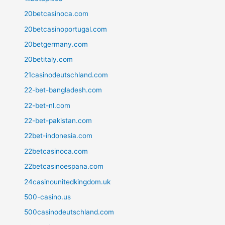
20betcasinoca.com
20betcasinoportugal.com
20betgermany.com
20betitaly.com
21casinodeutschland.com
22-bet-bangladesh.com
22-bet-nl.com
22-bet-pakistan.com
22bet-indonesia.com
22betcasinoca.com
22betcasinoespana.com
24casinounitedkingdom.uk
500-casino.us
500casinodeutschland.com