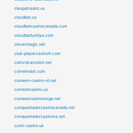
cleopatraslot.us
cloudbet.us
cloudbetcasinocanada.com
cloudbetturkiye.com
clovermagic.net
club-playercasinofr.com
coinvolcanoslot.net
coinwinslot.com
comeon-casino-nl.net
comeoncasino.us
comeoncasinonorge.net
conquestadorcasinocanada.net
conquestadorcasinonz.net
conti-casino.uk