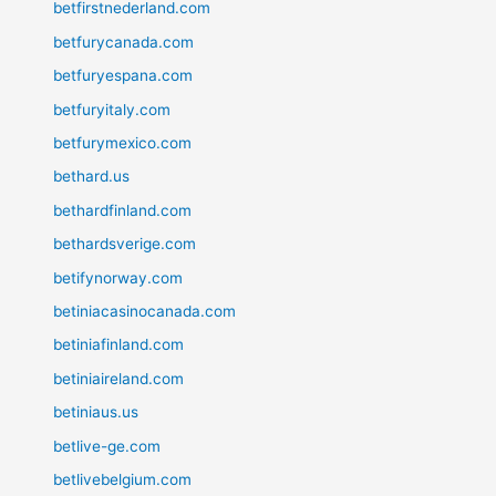
betfirstnederland.com
betfurycanada.com
betfuryespana.com
betfuryitaly.com
betfurymexico.com
bethard.us
bethardfinland.com
bethardsverige.com
betifynorway.com
betiniacasinocanada.com
betiniafinland.com
betiniaireland.com
betiniaus.us
betlive-ge.com
betlivebelgium.com