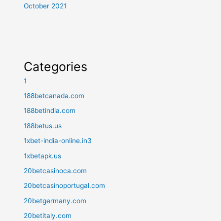
October 2021
Categories
1
188betcanada.com
188betindia.com
188betus.us
1xbet-india-online.in3
1xbetapk.us
20betcasinoca.com
20betcasinoportugal.com
20betgermany.com
20betitaly.com