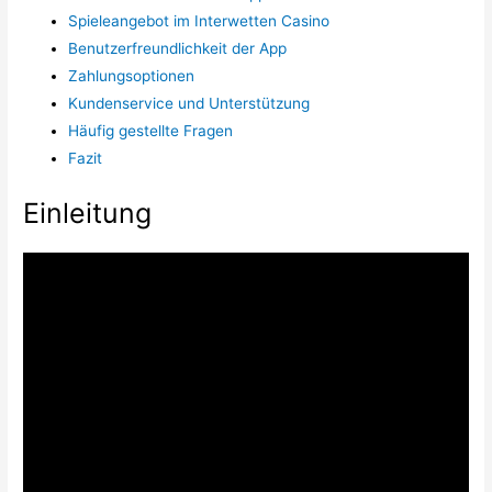
Spieleangebot im Interwetten Casino
Benutzerfreundlichkeit der App
Zahlungsoptionen
Kundenservice und Unterstützung
Häufig gestellte Fragen
Fazit
Einleitung