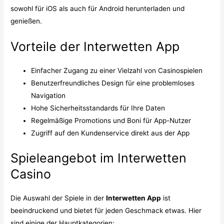
sowohl für iOS als auch für Android herunterladen und
genießen.
Vorteile der Interwetten App
Einfacher Zugang zu einer Vielzahl von Casinospielen
Benutzerfreundliches Design für eine problemloses
Navigation
Hohe Sicherheitsstandards für Ihre Daten
Regelmäßige Promotions und Boni für App-Nutzer
Zugriff auf den Kundenservice direkt aus der App
Spieleangebot im Interwetten
Casino
Die Auswahl der Spiele in der
Interwetten App
ist
beeindruckend und bietet für jeden Geschmack etwas. Hier
sind einige der Hauptkategorien: