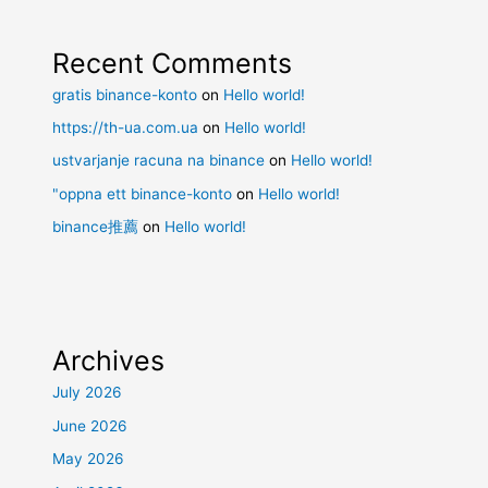
Recent Comments
gratis binance-konto
on
Hello world!
https://th-ua.com.ua
on
Hello world!
ustvarjanje racuna na binance
on
Hello world!
"oppna ett binance-konto
on
Hello world!
binance推薦
on
Hello world!
Archives
July 2026
June 2026
May 2026