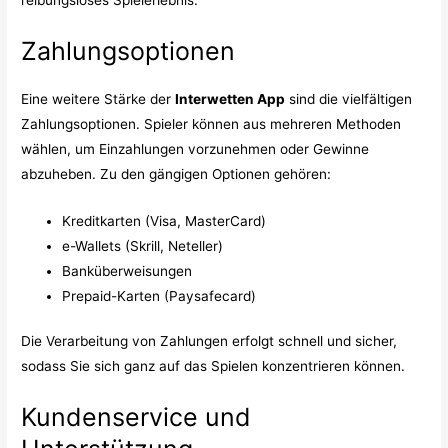
Zahlungsoptionen
Eine weitere Stärke der
Interwetten App
sind die vielfältigen
Zahlungsoptionen. Spieler können aus mehreren Methoden
wählen, um Einzahlungen vorzunehmen oder Gewinne
abzuheben. Zu den gängigen Optionen gehören:
Kreditkarten (Visa, MasterCard)
e-Wallets (Skrill, Neteller)
Banküberweisungen
Prepaid-Karten (Paysafecard)
Die Verarbeitung von Zahlungen erfolgt schnell und sicher,
sodass Sie sich ganz auf das Spielen konzentrieren können.
Kundenservice und