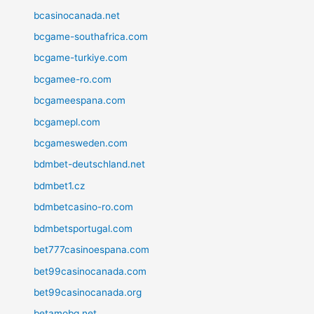
bcasinocanada.net
bcgame-southafrica.com
bcgame-turkiye.com
bcgamee-ro.com
bcgameespana.com
bcgamepl.com
bcgamesweden.com
bdmbet-deutschland.net
bdmbet1.cz
bdmbetcasino-ro.com
bdmbetsportugal.com
bet777casinoespana.com
bet99casinocanada.com
bet99casinocanada.org
betamobg.net