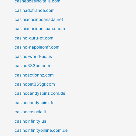
cashedcasinoitalia.com
casinadofrance.com
casiniacasinocanada.net
casiniacasinoespana.com
casino-guru-pt.com
casino-napoleonfr.com
casino-world-us.us
casino333be.com
casinoactionnz.com
casinobet365gr.com
casinocandyspinz.com.de
casinocandyspinz.fr
casinocasoola.it
casinoinfinity.us
casinoinfinityonline.com.de