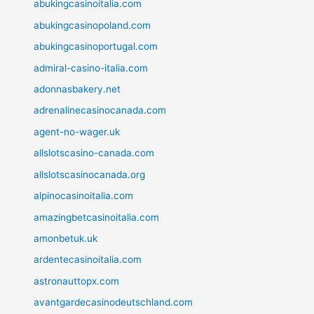
abukingcasinoitalia.com
abukingcasinopoland.com
abukingcasinoportugal.com
admiral-casino-italia.com
adonnasbakery.net
adrenalinecasinocanada.com
agent-no-wager.uk
allslotscasino-canada.com
allslotscasinocanada.org
alpinocasinoitalia.com
amazingbetcasinoitalia.com
amonbetuk.uk
ardentecasinoitalia.com
astronauttopx.com
avantgardecasinodeutschland.com