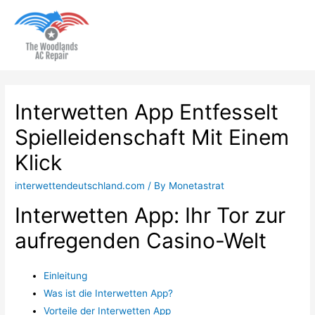
Main
Men
Interwetten App Entfesselt
Spielleidenschaft Mit Einem
Klick
interwettendeutschland.com
/ By
Monetastrat
Interwetten App: Ihr Tor zur
aufregenden Casino-Welt
Einleitung
Was ist die Interwetten App?
Vorteile der Interwetten App