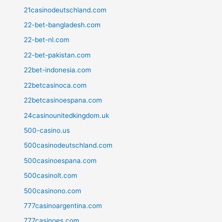
21casinodeutschland.com
22-bet-bangladesh.com
22-bet-nl.com
22-bet-pakistan.com
22bet-indonesia.com
22betcasinoca.com
22betcasinoespana.com
24casinounitedkingdom.uk
500-casino.us
500casinodeutschland.com
500casinoespana.com
500casinolt.com
500casinono.com
777casinoargentina.com
777casinoes.com