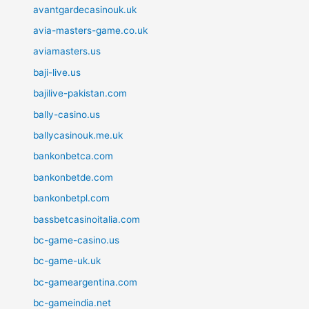
avantgardecasinouk.uk
avia-masters-game.co.uk
aviamasters.us
baji-live.us
bajilive-pakistan.com
bally-casino.us
ballycasinouk.me.uk
bankonbetca.com
bankonbetde.com
bankonbetpl.com
bassbetcasinoitalia.com
bc-game-casino.us
bc-game-uk.uk
bc-gameargentina.com
bc-gameindia.net