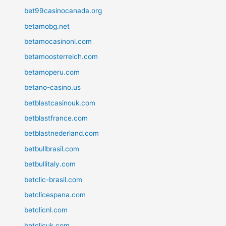
bet99casinocanada.org
betamobg.net
betamocasinonl.com
betamoosterreich.com
betamoperu.com
betano-casino.us
betblastcasinouk.com
betblastfrance.com
betblastnederland.com
betbullbrasil.com
betbullitaly.com
betclic-brasil.com
betclicespana.com
betclicnl.com
betclicuk.com