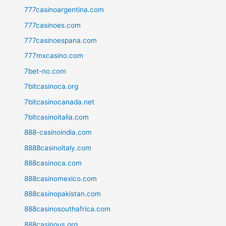
777casinoargentina.com
777casinoes.com
777casinoespana.com
777mxcasino.com
7bet-no.com
7bitcasinoca.org
7bitcasinocanada.net
7bitcasinoitalia.com
888-casinoindia.com
8888casinoitaly.com
888casinoca.com
888casinomexico.com
888casinopakistan.com
888casinosouthafrica.com
888casinous.org