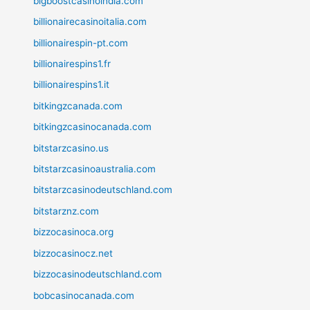
bigboostcasinoindia.com
billionairecasinoitalia.com
billionairespin-pt.com
billionairespins1.fr
billionairespins1.it
bitkingzcanada.com
bitkingzcasinocanada.com
bitstarzcasino.us
bitstarzcasinoaustralia.com
bitstarzcasinodeutschland.com
bitstarznz.com
bizzocasinoca.org
bizzocasinocz.net
bizzocasinodeutschland.com
bobcasinocanada.com