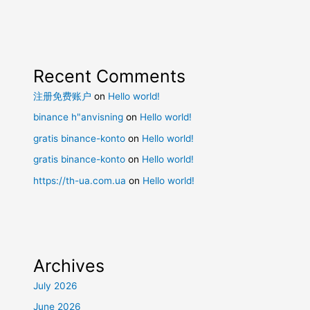
Recent Comments
注册免费账户
on
Hello world!
binance h"anvisning
on
Hello world!
gratis binance-konto
on
Hello world!
gratis binance-konto
on
Hello world!
https://th-ua.com.ua
on
Hello world!
Archives
July 2026
June 2026