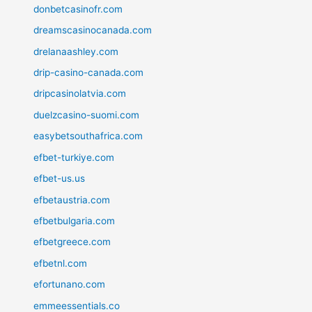
donbetcasinofr.com
dreamscasinocanada.com
drelanaashley.com
drip-casino-canada.com
dripcasinolatvia.com
duelzcasino-suomi.com
easybetsouthafrica.com
efbet-turkiye.com
efbet-us.us
efbetaustria.com
efbetbulgaria.com
efbetgreece.com
efbetnl.com
efortunano.com
emmeessentials.co