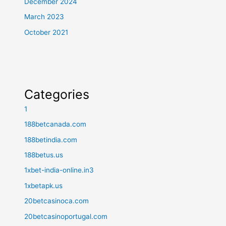
December 2024
March 2023
October 2021
Categories
1
188betcanada.com
188betindia.com
188betus.us
1xbet-india-online.in3
1xbetapk.us
20betcasinoca.com
20betcasinoportugal.com