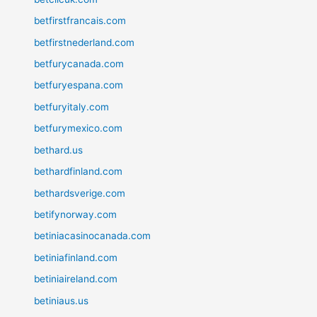
betfirstfrancais.com
betfirstnederland.com
betfurycanada.com
betfuryespana.com
betfuryitaly.com
betfurymexico.com
bethard.us
bethardfinland.com
bethardsverige.com
betifynorway.com
betiniacasinocanada.com
betiniafinland.com
betiniaireland.com
betiniaus.us