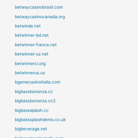
betwaycasinobrasil.com
betwaycasinocanada.org
betwinde.net
betwinner-bd.net
betwinner-france.net
betwinner-uz.net
betwinnerci.org
betwinnerus.us
bgamecasinoitalia.com
bigbassbonanza.cc
bigbassbonanza.cc2
bigbasssplash.cc
bigbasssplashdemo.co.uk
bigbeverage.net