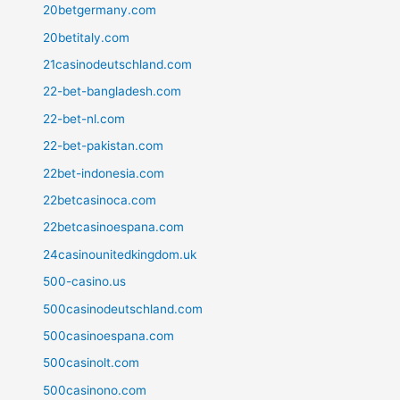
20betgermany.com
20betitaly.com
21casinodeutschland.com
22-bet-bangladesh.com
22-bet-nl.com
22-bet-pakistan.com
22bet-indonesia.com
22betcasinoca.com
22betcasinoespana.com
24casinounitedkingdom.uk
500-casino.us
500casinodeutschland.com
500casinoespana.com
500casinolt.com
500casinono.com