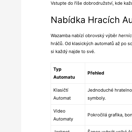
Vstupte do říše dobrodružství, kde ka
Nabídka Hracích A
Wazamba nabízí obrovský výběr
herní
hráčů. Od klasických automatů až po so
si každý najde to své.
Typ
Přehled
Automatu
Klasičtí
Jednoduché hratelnos
Automat
symboly.
Video
Pokročilá grafika, bo
Automaty
Jackpot
Šance vyhrát velké č