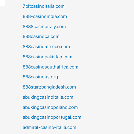
7bitcasinoitalia.com
888-casinoindia.com
8888casinoitaly.com
888casinoca.com
888casinomexico.com
888casinopakistan.com
888casinosouthafrica.com
888casinous.org
888starzbangladesh.com
abukingcasinoitalia.com
abukingcasinopoland.com
abukingcasinoportugal.com
admiral-casino-italia.com