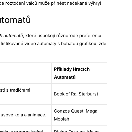
ždé roztočení válců může přinést nečekané výhry!
utomatů
ch automatů
, které uspokojí různorodé preference
fistikované video automaty s bohatou grafikou, zde
Příklady Hracích
Automatů
ti s tradičními
Book of Ra, Starburst
Gonzos Quest, Mega
nusové kola a animace.
Moolah
ástky s progresivními
Divine Fortune, Major