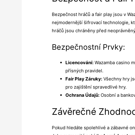
Bezpečnost hráčů a fair play jsou v W
nejmodernější šifrovací technologie, kt
hráčů jsou chráněny před neoprávněn
Bezpečnostní Prvky:
Licencování:
Wazamba casino má 
přísných pravidel.
Fair Play Záruky:
Všechny hry js
pro zajištění spravedlivé hry.
Ochrana Údajů:
Osobní a bankov
Závěrečné Zhodnoc
Pokud hledáte spolehlivé a zábavné on