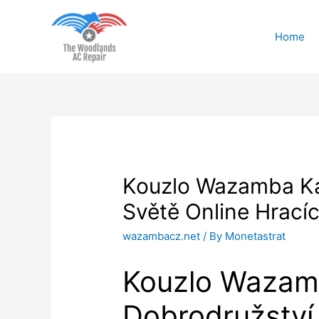
Home
Kouzlo Wazamba Ka
Světě Online Hrací
wazambacz.net
/ By
Monetastrat
Kouzlo Wazam
Dobrodružství 