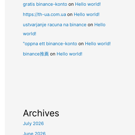
gratis binance-konto
on
Hello world!
https://th-ua.com.ua
on
Hello world!
ustvarjanje racuna na binance
on
Hello
world!
"oppna ett binance-konto
on
Hello world!
binance推薦
on
Hello world!
Archives
July 2026
June 2026