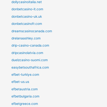
dollycasinoitalia.net
donbetcasino-it.com
donbetcasino-uk.uk
donbetcasinofr.com
dreamscasinocanada.com
drelanaashley.com
drip-casino-canada.com
dripcasinolatvia.com
duelzcasino-suomi.com
easybetsouthafrica.com
efbet-turkiye.com
efbet-us.us
efbetaustria.com
efbetbulgaria.com
efbetgreece.com