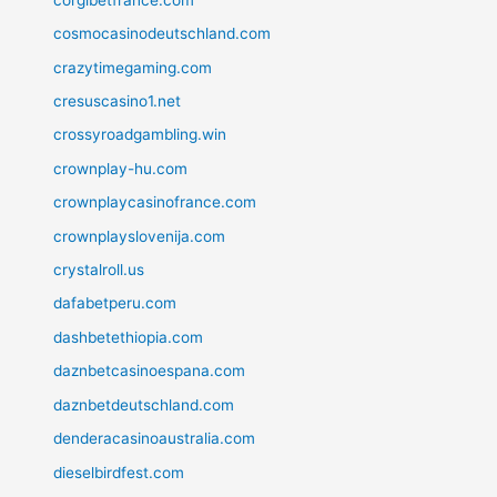
cosmocasinodeutschland.com
crazytimegaming.com
cresuscasino1.net
crossyroadgambling.win
crownplay-hu.com
crownplaycasinofrance.com
crownplayslovenija.com
crystalroll.us
dafabetperu.com
dashbetethiopia.com
daznbetcasinoespana.com
daznbetdeutschland.com
denderacasinoaustralia.com
dieselbirdfest.com