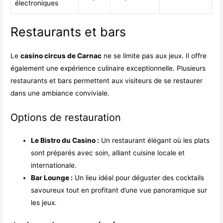
électroniques
Restaurants et bars
Le
casino circus de Carnac
ne se limite pas aux jeux. Il offre
également une expérience culinaire exceptionnelle. Plusieurs
restaurants et bars permettent aux visiteurs de se restaurer
dans une ambiance conviviale.
Options de restauration
Le Bistro du Casino :
Un restaurant élégant où les plats
sont préparés avec soin, alliant cuisine locale et
internationale.
Bar Lounge :
Un lieu idéal pour déguster des cocktails
savoureux tout en profitant d’une vue panoramique sur
les jeux.