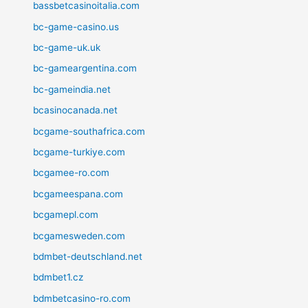
bassbetcasinoitalia.com
bc-game-casino.us
bc-game-uk.uk
bc-gameargentina.com
bc-gameindia.net
bcasinocanada.net
bcgame-southafrica.com
bcgame-turkiye.com
bcgamee-ro.com
bcgameespana.com
bcgamepl.com
bcgamesweden.com
bdmbet-deutschland.net
bdmbet1.cz
bdmbetcasino-ro.com