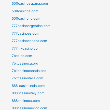
500casinoespana.com
500casinolt.com
500casinono.com
777casinoargentina.com
777casinoes.com
777casinoespana.com
777mxcasino.com
7bet-no.com
7bitcasinoca.org
7bitcasinocanada.net
7bitcasinoitalia.com
888-casinoindia.com
8888casinoitaly.com
888casinoca.com
888casinomexico.com