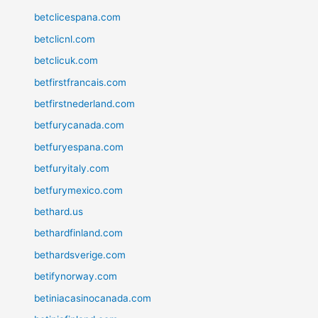
betclicespana.com
betclicnl.com
betclicuk.com
betfirstfrancais.com
betfirstnederland.com
betfurycanada.com
betfuryespana.com
betfuryitaly.com
betfurymexico.com
bethard.us
bethardfinland.com
bethardsverige.com
betifynorway.com
betiniacasinocanada.com