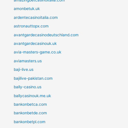
amazingbetcasinoitalia.com
amonbetuk.uk
ardentecasinoitalia.com
astronauttopx.com
avantgardecasinodeutschland.com
avantgardecasinouk.uk
avia-masters-game.co.uk
aviamasters.us
baji-live.us
bajilive-pakistan.com
bally-casino.us
ballycasinouk.me.uk
bankonbetca.com
bankonbetde.com
bankonbetpl.com