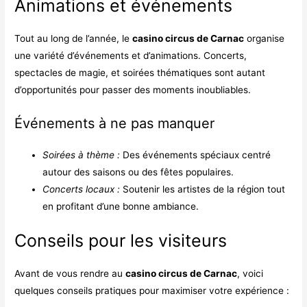
Animations et événements
Tout au long de l’année, le
casino circus de Carnac
organise
une variété d’événements et d’animations. Concerts,
spectacles de magie, et soirées thématiques sont autant
d’opportunités pour passer des moments inoubliables.
Événements à ne pas manquer
Soirées à thème :
Des événements spéciaux centré
autour des saisons ou des fêtes populaires.
Concerts locaux :
Soutenir les artistes de la région tout
en profitant d’une bonne ambiance.
Conseils pour les visiteurs
Avant de vous rendre au
casino circus de Carnac
, voici
quelques conseils pratiques pour maximiser votre expérience :