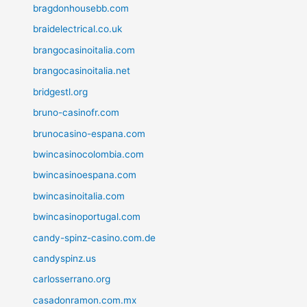
bragdonhousebb.com
braidelectrical.co.uk
brangocasinoitalia.com
brangocasinoitalia.net
bridgestl.org
bruno-casinofr.com
brunocasino-espana.com
bwincasinocolombia.com
bwincasinoespana.com
bwincasinoitalia.com
bwincasinoportugal.com
candy-spinz-casino.com.de
candyspinz.us
carlosserrano.org
casadonramon.com.mx