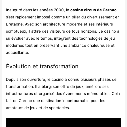
Inauguré dans les années 2000, le
casino circus de Carnac
s’est rapidement imposé comme un pilier du divertissement en
Bretagne. Avec son architecture moderne et ses intérieurs
somptueux, il attire des visiteurs de tous horizons. Le casino a
su évoluer avec le temps, intégrant des technologies de jeu
modernes tout en préservant une ambiance chaleureuse et
accueillante.
Évolution et transformation
Depuis son ouverture, le casino a connu plusieurs phases de
transformation. Il a élargi son offre de jeux, amélioré ses
infrastructures et organisé des événements mémorables. Cela
fait de Carnac une destination incontournable pour les
amateurs de jeux et de spectacles.