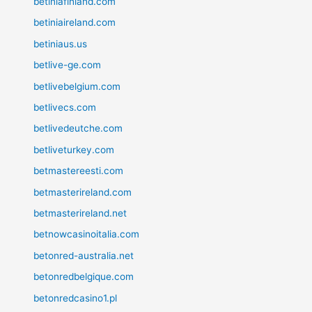
betiniafinland.com
betiniaireland.com
betiniaus.us
betlive-ge.com
betlivebelgium.com
betlivecs.com
betlivedeutche.com
betliveturkey.com
betmastereesti.com
betmasterireland.com
betmasterireland.net
betnowcasinoitalia.com
betonred-australia.net
betonredbelgique.com
betonredcasino1.pl