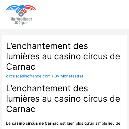
Main
Men
L’enchantement des
lumières au casino circus de
Carnac
circuscasinofrance.com
/ By
Monetastrat
L’enchantement des
lumières au casino circus de
Carnac
Le
casino circus de Carnac
est bien plus qu’un simple lieu de