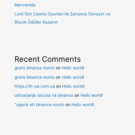
bienvenida
Lord Slot Casino Oyunları ile Şansınızı Deneyin ve
Büyük Ödüller Kazanın
Recent Comments
gratis binance-konto
on
Hello world!
gratis binance-konto
on
Hello world!
https://th-ua.com.ua
on
Hello world!
ustvarjanje racuna na binance
on
Hello world!
"oppna ett binance-konto
on
Hello world!