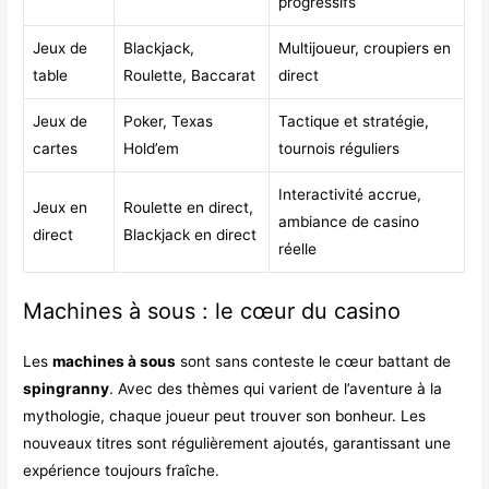
progressifs
Jeux de
Blackjack,
Multijoueur, croupiers en
table
Roulette, Baccarat
direct
Jeux de
Poker, Texas
Tactique et stratégie,
cartes
Hold’em
tournois réguliers
Interactivité accrue,
Jeux en
Roulette en direct,
ambiance de casino
direct
Blackjack en direct
réelle
Machines à sous : le cœur du casino
Les
machines à sous
sont sans conteste le cœur battant de
spingranny
. Avec des thèmes qui varient de l’aventure à la
mythologie, chaque joueur peut trouver son bonheur. Les
nouveaux titres sont régulièrement ajoutés, garantissant une
expérience toujours fraîche.