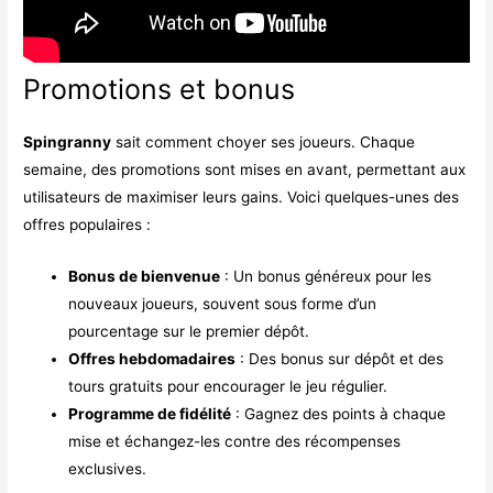
Promotions et bonus
Spingranny
sait comment choyer ses joueurs. Chaque
semaine, des promotions sont mises en avant, permettant aux
utilisateurs de maximiser leurs gains. Voici quelques-unes des
offres populaires :
Bonus de bienvenue
: Un bonus généreux pour les
nouveaux joueurs, souvent sous forme d’un
pourcentage sur le premier dépôt.
Offres hebdomadaires
: Des bonus sur dépôt et des
tours gratuits pour encourager le jeu régulier.
Programme de fidélité
: Gagnez des points à chaque
mise et échangez-les contre des récompenses
exclusives.