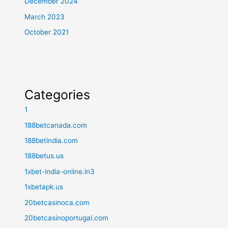
December 2024
March 2023
October 2021
Categories
1
188betcanada.com
188betindia.com
188betus.us
1xbet-india-online.in3
1xbetapk.us
20betcasinoca.com
20betcasinoportugal.com