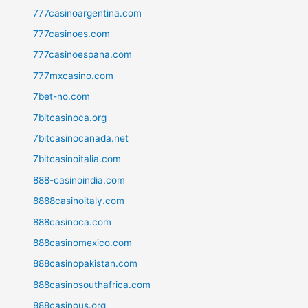
777casinoargentina.com
777casinoes.com
777casinoespana.com
777mxcasino.com
7bet-no.com
7bitcasinoca.org
7bitcasinocanada.net
7bitcasinoitalia.com
888-casinoindia.com
8888casinoitaly.com
888casinoca.com
888casinomexico.com
888casinopakistan.com
888casinosouthafrica.com
888casinous.org