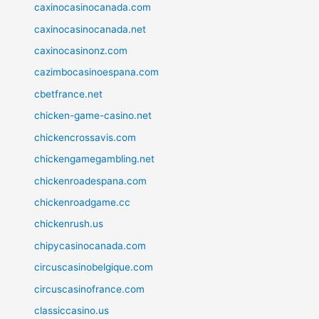
caxinocasinocanada.com
caxinocasinocanada.net
caxinocasinonz.com
cazimbocasinoespana.com
cbetfrance.net
chicken-game-casino.net
chickencrossavis.com
chickengamegambling.net
chickenroadespana.com
chickenroadgame.cc
chickenrush.us
chipycasinocanada.com
circuscasinobelgique.com
circuscasinofrance.com
classiccasino.us