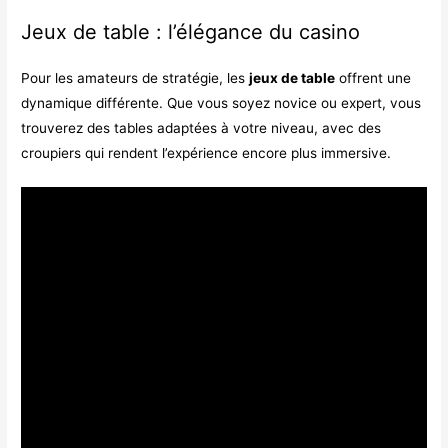
Jeux de table : l’élégance du casino
Pour les amateurs de stratégie, les
jeux de table
offrent une
dynamique différente. Que vous soyez novice ou expert, vous
trouverez des tables adaptées à votre niveau, avec des
croupiers qui rendent l’expérience encore plus immersive.