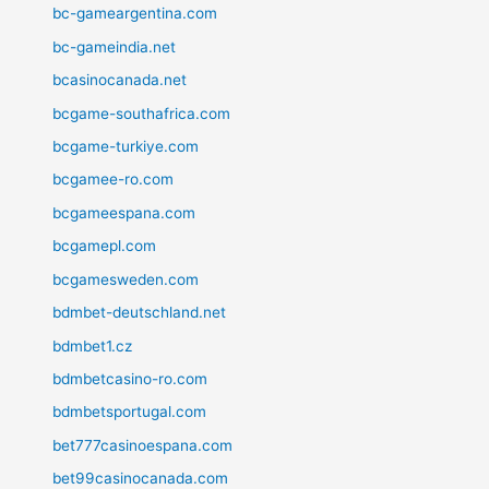
bc-gameargentina.com
bc-gameindia.net
bcasinocanada.net
bcgame-southafrica.com
bcgame-turkiye.com
bcgamee-ro.com
bcgameespana.com
bcgamepl.com
bcgamesweden.com
bdmbet-deutschland.net
bdmbet1.cz
bdmbetcasino-ro.com
bdmbetsportugal.com
bet777casinoespana.com
bet99casinocanada.com