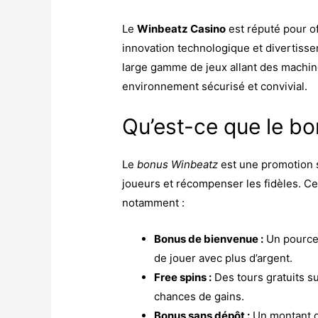
Le
Winbeatz Casino
est réputé pour of
innovation technologique et divertisse
large gamme de jeux allant des machine
environnement sécurisé et convivial.
Qu’est-ce que le b
Le
bonus Winbeatz
est une promotion 
joueurs et récompenser les fidèles. C
notamment :
Bonus de bienvenue :
Un pourcen
de jouer avec plus d’argent.
Free spins :
Des tours gratuits s
chances de gains.
Bonus sans dépôt :
Un montant gr