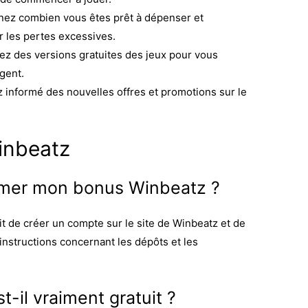
ez combien vous êtes prêt à dépenser et
r les pertes excessives.
ez des versions gratuites des jeux pour vous
rgent.
 informé des nouvelles offres et promotions sur le
inbeatz
amer mon bonus Winbeatz ?
it de créer un compte sur le site de Winbeatz et de
instructions concernant les dépôts et les
-il vraiment gratuit ?