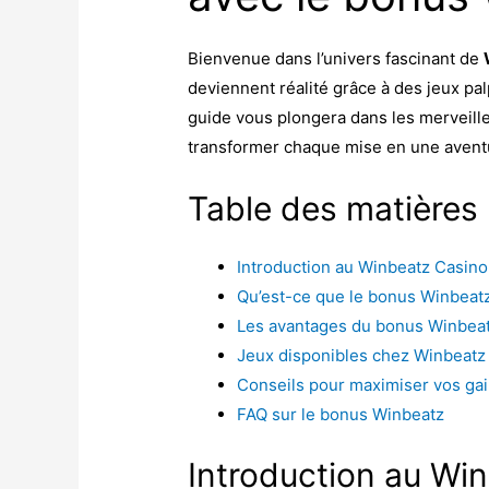
Bienvenue dans l’univers fascinant de
deviennent réalité grâce à des jeux pal
guide vous plongera dans les merveill
transformer chaque mise en une aventu
Table des matières
Introduction au Winbeatz Casino
Qu’est-ce que le bonus Winbeat
Les avantages du bonus Winbea
Jeux disponibles chez Winbeatz
Conseils pour maximiser vos ga
FAQ sur le bonus Winbeatz
Introduction au Wi