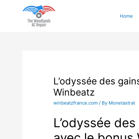
Home
L’odyssée des gain
Winbeatz
winbeatzfrance.com
/ By
Monetastrat
L’odyssée des 
avec le bonus