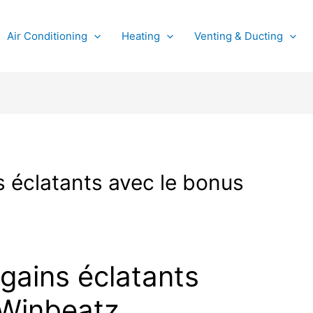
Air Conditioning
Heating
Venting & Ducting
s éclatants avec le bonus
gains éclatants
 Winbeatz