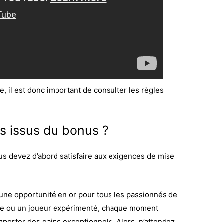
, il est donc important de consulter les règles
ns issus du bonus ?
us devez d’abord satisfaire aux exigences de mise
une opportunité en or pour tous les passionnés de
ice ou un joueur expérimenté, chaque moment
mporter des gains exceptionnels. Alors, n’attendez