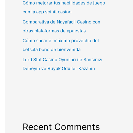
Cómo mejorar tus habilidades de juego
con la app spinit casino
Comparativa de Nayafacil Casino con
otras plataformas de apuestas
Cómo sacar el máximo provecho del
betsala bono de bienvenida
Lord Slot Casino Oyunları ile Şansınızı
Deneyin ve Büyük Ödüller Kazanın
Recent Comments