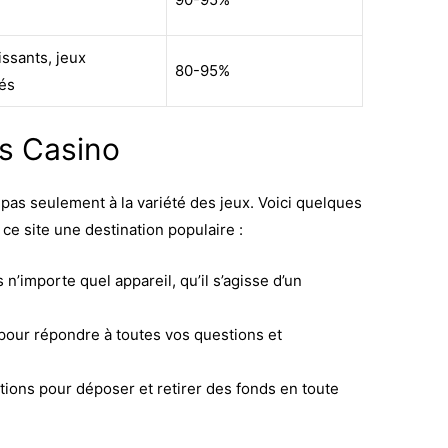
issants, jeux
80-95%
és
ts Casino
 pas seulement à la variété des jeux. Voici quelques
ce site une destination populaire :
n’importe quel appareil, qu’il s’agisse d’un
pour répondre à toutes vos questions et
ions pour déposer et retirer des fonds en toute