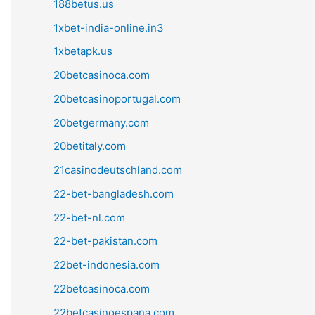
188betus.us
1xbet-india-online.in3
1xbetapk.us
20betcasinoca.com
20betcasinoportugal.com
20betgermany.com
20betitaly.com
21casinodeutschland.com
22-bet-bangladesh.com
22-bet-nl.com
22-bet-pakistan.com
22bet-indonesia.com
22betcasinoca.com
22betcasinoespana.com