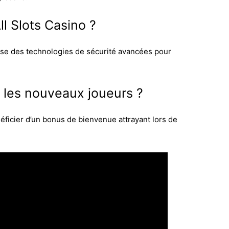
All Slots Casino ?
tilise des technologies de sécurité avancées pour
r les nouveaux joueurs ?
ficier d’un bonus de bienvenue attrayant lors de