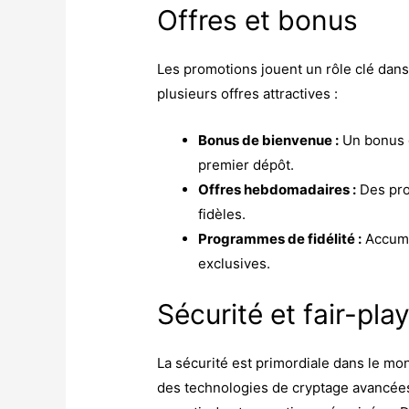
Offres et bonus
Les promotions jouent un rôle clé dans 
plusieurs offres attractives :
Bonus de bienvenue :
Un bonus g
premier dépôt.
Offres hebdomadaires :
Des pro
fidèles.
Programmes de fidélité :
Accumu
exclusives.
Sécurité et fair-pla
La sécurité est primordiale dans le mo
des technologies de cryptage avancées