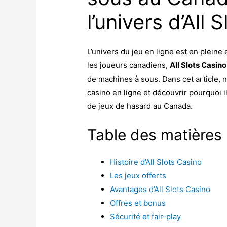
l’univers d’All 
L’univers du jeu en ligne est en pleine
les joueurs canadiens,
All Slots Casino
de machines à sous. Dans cet article, n
casino en ligne et découvrir pourquoi 
de jeux de hasard au Canada.
Table des matières
Histoire d’All Slots Casino
Les jeux offerts
Avantages d’All Slots Casino
Offres et bonus
Sécurité et fair-play