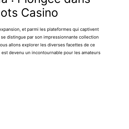
Slots Casino
 expansion, et parmi les plateformes qui captivent
se distingue par son impressionnante collection
ous allons explorer les diverses facettes de ce
il est devenu un incontournable pour les amateurs