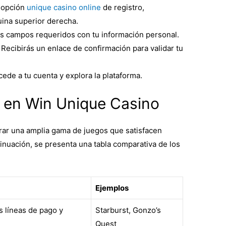
 opción
unique casino online
de registro,
ina superior derecha.
os campos requeridos con tu información personal.
Recibirás un enlace de confirmación para validar tu
ede a tu cuenta y explora la plataforma.
 en Win Unique Casino
rar una amplia gama de juegos que satisfacen
tinuación, se presenta una tabla comparativa de los
Ejemplos
s líneas de pago y
Starburst, Gonzo’s
Quest