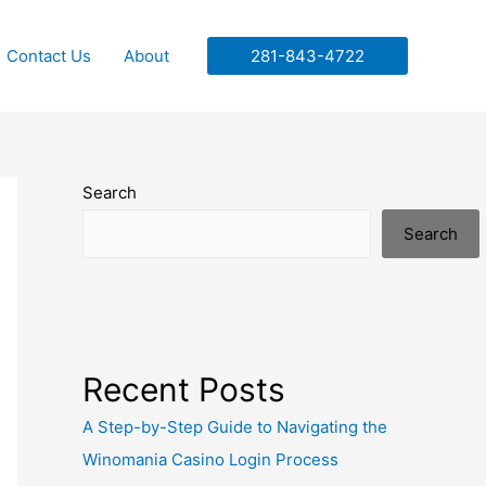
Contact Us
About
281-843-4722
Search
Search
Recent Posts
A Step-by-Step Guide to Navigating the
Winomania Casino Login Process