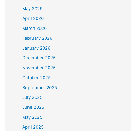
May 2026
April 2026
March 2026
February 2026
January 2026
December 2025
November 2025
October 2025
September 2025
July 2025
June 2025
May 2025
April 2025