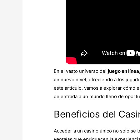
En el vasto universo del
juego en línea
un nuevo nivel, ofreciendo a los juga
este artículo, vamos a explorar cómo e
de entrada a un mundo lleno de oportun
Beneficios del Cas
Acceder a un casino único no solo se tr
ventajas
que enriquecen la experiencia