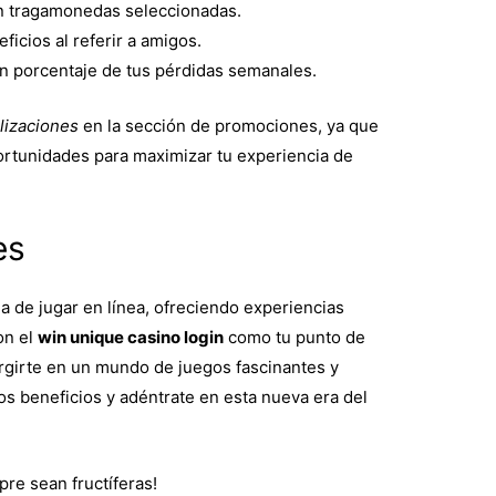
n tragamonedas seleccionadas.
ficios al referir a amigos.
 porcentaje de tus pérdidas semanales.
lizaciones
en la sección de promociones, ya que
rtunidades para maximizar tu experiencia de
es
a de jugar en línea, ofreciendo experiencias
on el
win unique casino login
como tu punto de
ergirte en un mundo de juegos fascinantes y
os beneficios y adéntrate en esta nueva era del
re sean fructíferas!