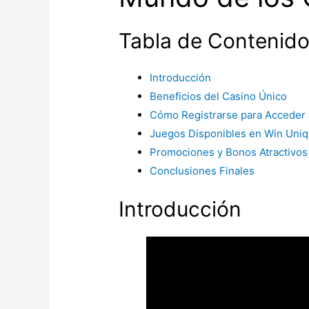
Tabla de Contenid
Introducción
Beneficios del Casino Único
Cómo Registrarse para Acceder 
Juegos Disponibles en Win Uni
Promociones y Bonos Atractivos
Conclusiones Finales
Introducción