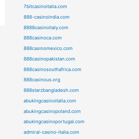
7bitcasinoitalia.com
888-casinoindia.com
8888casinoitaly.com
888casinoca.com
888casinomexico.com
888casinopakistan.com
888casinosouthafrica.com
888casinous.org
888starzbangladesh.com
abukingcasinoitalia.com
abukingcasinopoland.com
abukingcasinoportugal.com
admiral-casino-italia.com