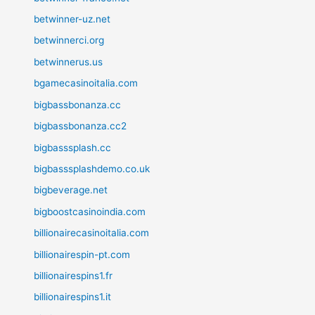
betwinner-uz.net
betwinnerci.org
betwinnerus.us
bgamecasinoitalia.com
bigbassbonanza.cc
bigbassbonanza.cc2
bigbasssplash.cc
bigbasssplashdemo.co.uk
bigbeverage.net
bigboostcasinoindia.com
billionairecasinoitalia.com
billionairespin-pt.com
billionairespins1.fr
billionairespins1.it