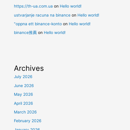
https://th-ua.com.ua
on
Hello world!
ustvarjanje racuna na binance
on
Hello world!
"oppna ett binance-konto
on
Hello world!
binance推薦
on
Hello world!
Archives
July 2026
June 2026
May 2026
April 2026
March 2026
February 2026
January 2026