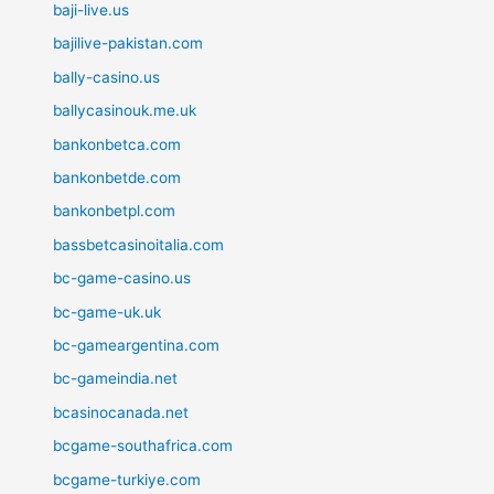
baji-live.us
bajilive-pakistan.com
bally-casino.us
ballycasinouk.me.uk
bankonbetca.com
bankonbetde.com
bankonbetpl.com
bassbetcasinoitalia.com
bc-game-casino.us
bc-game-uk.uk
bc-gameargentina.com
bc-gameindia.net
bcasinocanada.net
bcgame-southafrica.com
bcgame-turkiye.com