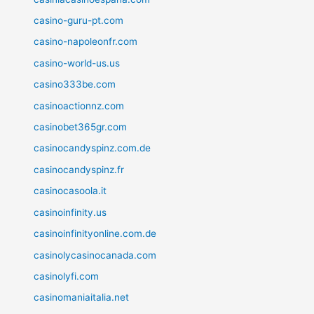
casino-guru-pt.com
casino-napoleonfr.com
casino-world-us.us
casino333be.com
casinoactionnz.com
casinobet365gr.com
casinocandyspinz.com.de
casinocandyspinz.fr
casinocasoola.it
casinoinfinity.us
casinoinfinityonline.com.de
casinolycasinocanada.com
casinolyfi.com
casinomaniaitalia.net