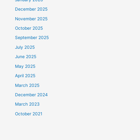
December 2025
November 2025
October 2025
September 2025
July 2025
June 2025
May 2025
April 2025
March 2025
December 2024
March 2023
October 2021