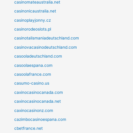
casinomateaustralia.net
casinonicaustralia.net
casinoplayjonny.cz
casinorodeoslots.pl
casinotalismaniadeutschland.com
casinovacasinodeutschland.com
casooladeutschland.com
casoolaespana.com
casoolafrance.com
casumo-casino.us
caxinocasinocanada.com
caxinocasinocanada.net
caxinocasinonz.com
cazimbocasinoespana.com
cbetfrance.net