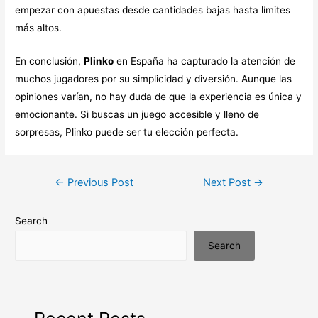
empezar con apuestas desde cantidades bajas hasta límites
más altos.
En conclusión,
Plinko
en España ha capturado la atención de
muchos jugadores por su simplicidad y diversión. Aunque las
opiniones varían, no hay duda de que la experiencia es única y
emocionante. Si buscas un juego accesible y lleno de
sorpresas, Plinko puede ser tu elección perfecta.
Post
←
Previous Post
Next Post
→
navigation
Search
Search