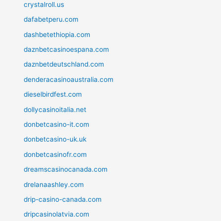
crystalroll.us
dafabetperu.com
dashbetethiopia.com
daznbetcasinoespana.com
daznbetdeutschland.com
denderacasinoaustralia.com
dieselbirdfest.com
dollycasinoitalia.net
donbetcasino-it.com
donbetcasino-uk.uk
donbetcasinofr.com
dreamscasinocanada.com
drelanaashley.com
drip-casino-canada.com
dripcasinolatvia.com