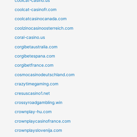
coolcat-casino.us
coolcat-casinofr.com
coolcatcasinocanada.com
coolzinocasinoosterreich.com
coral-casino.us
corgibetaustralia.com
corgibetespana.com
corgibetfrance.com
cosmocasinodeutschland.com
crazytimegaming.com
cresuscasino1.net
crossyroadgambling.win
crownplay-hu.com
crownplaycasinofrance.com
crownplayslovenija.com