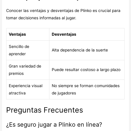
Conocer las ventajas y desventajas de Plinko es crucial para
tomar decisiones informadas al jugar.
Ventajas
Desventajas
Sencillo de
Alta dependencia de la suerte
aprender
Gran variedad de
Puede resultar costoso a largo plazo
premios
Experiencia visual
No siempre se forman comunidades
atractiva
de jugadores
Preguntas Frecuentes
¿Es seguro jugar a Plinko en línea?