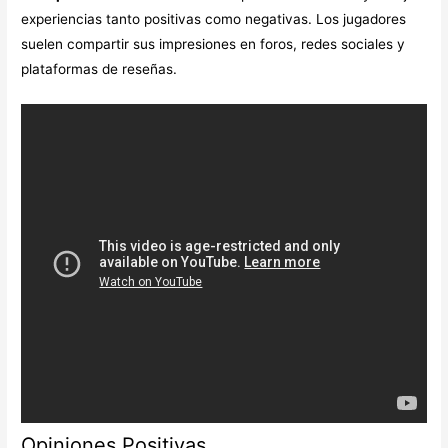
experiencias tanto positivas como negativas. Los jugadores
suelen compartir sus impresiones en foros, redes sociales y
plataformas de reseñas.
Opiniones Positivas