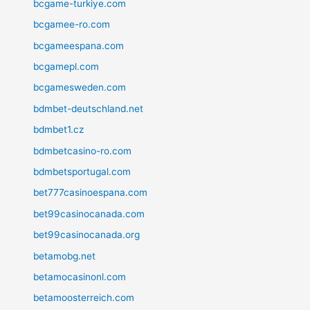
bcgame-turkiye.com
bcgamee-ro.com
bcgameespana.com
bcgamepl.com
bcgamesweden.com
bdmbet-deutschland.net
bdmbet1.cz
bdmbetcasino-ro.com
bdmbetsportugal.com
bet777casinoespana.com
bet99casinocanada.com
bet99casinocanada.org
betamobg.net
betamocasinonl.com
betamoosterreich.com