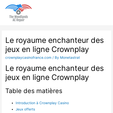
Main
Men
Le royaume enchanteur des
jeux en ligne Crownplay
crownplaycasinofrance.com
/ By
Monetastrat
Le royaume enchanteur des
jeux en ligne Crownplay
Table des matières
Introduction à Crownplay Casino
Jeux offerts