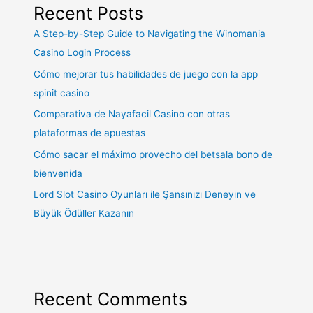
Recent Posts
A Step-by-Step Guide to Navigating the Winomania
Casino Login Process
Cómo mejorar tus habilidades de juego con la app
spinit casino
Comparativa de Nayafacil Casino con otras
plataformas de apuestas
Cómo sacar el máximo provecho del betsala bono de
bienvenida
Lord Slot Casino Oyunları ile Şansınızı Deneyin ve
Büyük Ödüller Kazanın
Recent Comments