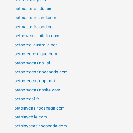
betmastereesti.com
betmasterireland.com
betmasterireland.net
betnowcasinoitalia.com
betonred-australia.net
betonredbelgique.com
betonredcasino1.pl
betonredcasinocanada.com
betonredcasinopt.net
betonredcasinosite.com
betonreds1.fr
betplaycasinocanada.com
betplaychile.com
betplayscasinocanada.com