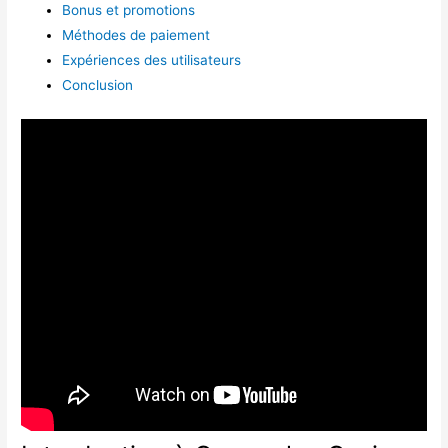
Bonus et promotions
Méthodes de paiement
Expériences des utilisateurs
Conclusion