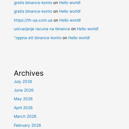
gratis binance-konto
on
Hello world!
gratis binance-konto
on
Hello world!
https://th-ua.com.ua
on
Hello world!
ustvarjanje racuna na binance
on
Hello world!
"oppna ett binance-konto
on
Hello world!
Archives
July 2026
June 2026
May 2026
April 2026
March 2026
February 2026