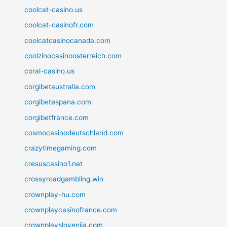
coolcat-casino.us
coolcat-casinofr.com
coolcatcasinocanada.com
coolzinocasinoosterreich.com
coral-casino.us
corgibetaustralia.com
corgibetespana.com
corgibetfrance.com
cosmocasinodeutschland.com
crazytimegaming.com
cresuscasino1.net
crossyroadgambling.win
crownplay-hu.com
crownplaycasinofrance.com
crownplayslovenija.com