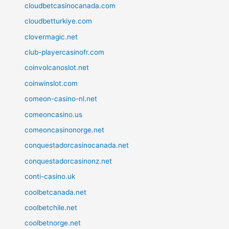
cloudbetcasinocanada.com
cloudbetturkiye.com
clovermagic.net
club-playercasinofr.com
coinvolcanoslot.net
coinwinslot.com
comeon-casino-nl.net
comeoncasino.us
comeoncasinonorge.net
conquestadorcasinocanada.net
conquestadorcasinonz.net
conti-casino.uk
coolbetcanada.net
coolbetchile.net
coolbetnorge.net