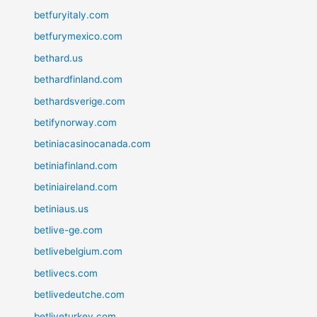
betfuryitaly.com
betfurymexico.com
bethard.us
bethardfinland.com
bethardsverige.com
betifynorway.com
betiniacasinocanada.com
betiniafinland.com
betiniaireland.com
betiniaus.us
betlive-ge.com
betlivebelgium.com
betlivecs.com
betlivedeutche.com
betliveturkey.com