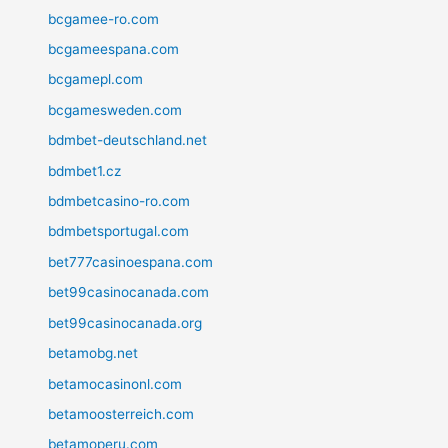
bcgamee-ro.com
bcgameespana.com
bcgamepl.com
bcgamesweden.com
bdmbet-deutschland.net
bdmbet1.cz
bdmbetcasino-ro.com
bdmbetsportugal.com
bet777casinoespana.com
bet99casinocanada.com
bet99casinocanada.org
betamobg.net
betamocasinonl.com
betamoosterreich.com
betamoperu.com