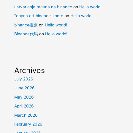
ustvarjanje racuna na binance
on
Hello world!
"oppna ett binance-konto
on
Hello world!
binance推薦
on
Hello world!
Binance代码
on
Hello world!
Archives
July 2026
June 2026
May 2026
April 2026
March 2026
February 2026