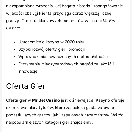
niezapomniane wrażenia. Jej bogata historia i zaangażowanie
w jakości obsługi klienta przyciąga coraz większą liczbę
graczy. Oto kilka kluczowych momentów w historii
Mr Bet
Casino
:
Uruchomienie kasyna w 2020 roku.
Szybki rozwój oferty gier i promocji.
Wprowadzenie nowoczesnych metod płatności.
Otrzymanie międzynarodowych nagród za jakość i
innowacje.
Oferta Gier
Oferta gier w
Mr Bet Casino
jest olśniewająca. Kasyno oferuje
szeroki wachlarz tytułów, które zaspokoją gusta zarówno
początkujących graczy, jak i zapalonych hazardzistów. Wśród
najpopularniejszych kategorii gier znajdziemy: