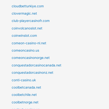
cloudbetturkiye.com
clovermagic.net
club-playercasinofr.com
coinvolcanoslot.net
coinwinslot.com
comeon-casino-nl.net
comeoncasino.us
comeoncasinonorge.net
conquestadorcasinocanada.net
conquestadorcasinonz.net
conti-casino.uk
coolbetcanada.net
coolbetchile.net
coolbetnorge.net