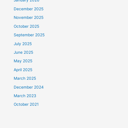
January 2026
December 2025
November 2025
October 2025
September 2025
July 2025
June 2025
May 2025
April 2025
March 2025
December 2024
March 2023
October 2021