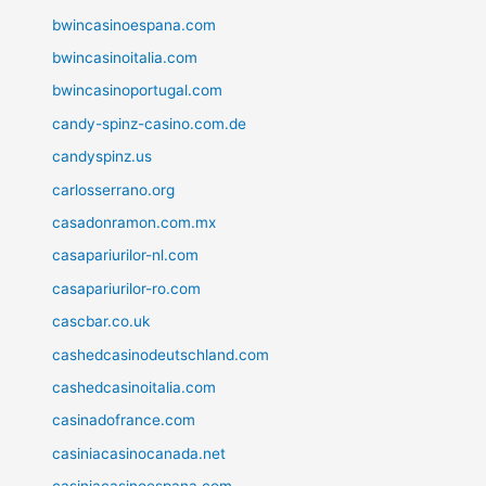
bwincasinoespana.com
bwincasinoitalia.com
bwincasinoportugal.com
candy-spinz-casino.com.de
candyspinz.us
carlosserrano.org
casadonramon.com.mx
casapariurilor-nl.com
casapariurilor-ro.com
cascbar.co.uk
cashedcasinodeutschland.com
cashedcasinoitalia.com
casinadofrance.com
casiniacasinocanada.net