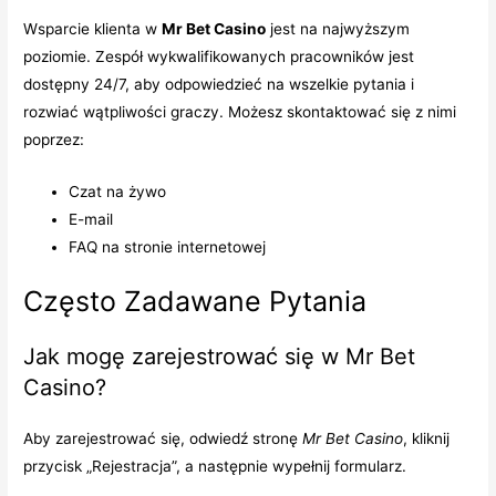
Wsparcie klienta w
Mr Bet Casino
jest na najwyższym
poziomie. Zespół wykwalifikowanych pracowników jest
dostępny 24/7, aby odpowiedzieć na wszelkie pytania i
rozwiać wątpliwości graczy. Możesz skontaktować się z nimi
poprzez:
Czat na żywo
E-mail
FAQ na stronie internetowej
Często Zadawane Pytania
Jak mogę zarejestrować się w Mr Bet
Casino?
Aby zarejestrować się, odwiedź stronę
Mr Bet Casino
, kliknij
przycisk „Rejestracja”, a następnie wypełnij formularz.