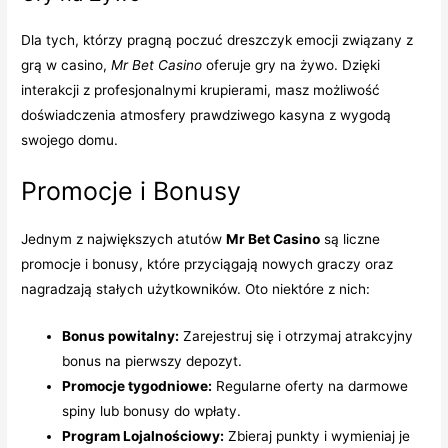
Dla tych, którzy pragną poczuć dreszczyk emocji związany z
grą w casino,
Mr Bet Casino
oferuje gry na żywo. Dzięki
interakcji z profesjonalnymi krupierami, masz możliwość
doświadczenia atmosfery prawdziwego kasyna z wygodą
swojego domu.
Promocje i Bonusy
Jednym z największych atutów
Mr Bet Casino
są liczne
promocje i bonusy, które przyciągają nowych graczy oraz
nagradzają stałych użytkowników. Oto niektóre z nich:
Bonus powitalny:
Zarejestruj się i otrzymaj atrakcyjny
bonus na pierwszy depozyt.
Promocje tygodniowe:
Regularne oferty na darmowe
spiny lub bonusy do wpłaty.
Program Lojalnościowy:
Zbieraj punkty i wymieniaj je