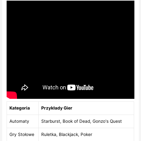
Kategoria
Przykłady Gier
Automaty
Starburst, Book of Dead, Gonzo's Quest
Gry Stołowe
Ruletka, Blackjack, Poker