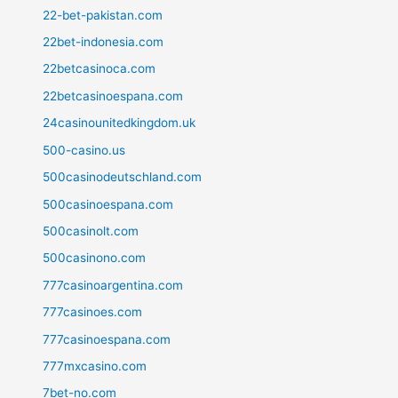
22-bet-pakistan.com
22bet-indonesia.com
22betcasinoca.com
22betcasinoespana.com
24casinounitedkingdom.uk
500-casino.us
500casinodeutschland.com
500casinoespana.com
500casinolt.com
500casinono.com
777casinoargentina.com
777casinoes.com
777casinoespana.com
777mxcasino.com
7bet-no.com