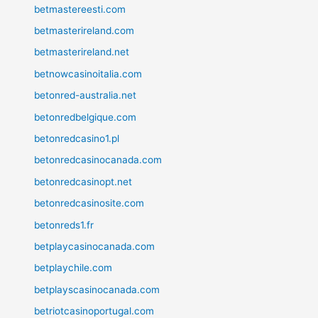
betmastereesti.com
betmasterireland.com
betmasterireland.net
betnowcasinoitalia.com
betonred-australia.net
betonredbelgique.com
betonredcasino1.pl
betonredcasinocanada.com
betonredcasinopt.net
betonredcasinosite.com
betonreds1.fr
betplaycasinocanada.com
betplaychile.com
betplayscasinocanada.com
betriotcasinoportugal.com