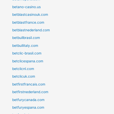
betano-casino.us
betblastcasinouk.com
betblastfrance.com
betblastnederland.com
betbullbrasil.com
betbullitaly.com
betclic-brasil.com
betclicespana.com
betclicnl.com
betclicuk.com
betfirstfrancais.com
betfirstnederland.com
betfurycanada.com
betfuryespana.com