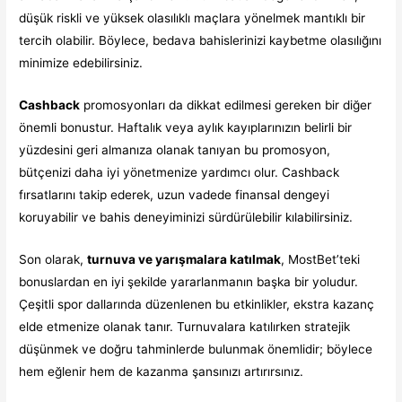
düşük riskli ve yüksek olasılıklı maçlara yönelmek mantıklı bir
tercih olabilir. Böylece, bedava bahislerinizi kaybetme olasılığını
minimize edebilirsiniz.
Cashback
promosyonları da dikkat edilmesi gereken bir diğer
önemli bonustur. Haftalık veya aylık kayıplarınızın belirli bir
yüzdesini geri almanıza olanak tanıyan bu promosyon,
bütçenizi daha iyi yönetmenize yardımcı olur. Cashback
fırsatlarını takip ederek, uzun vadede finansal dengeyi
koruyabilir ve bahis deneyiminizi sürdürülebilir kılabilirsiniz.
Son olarak,
turnuva ve yarışmalara katılmak
, MostBet’teki
bonuslardan en iyi şekilde yararlanmanın başka bir yoludur.
Çeşitli spor dallarında düzenlenen bu etkinlikler, ekstra kazanç
elde etmenize olanak tanır. Turnuvalara katılırken stratejik
düşünmek ve doğru tahminlerde bulunmak önemlidir; böylece
hem eğlenir hem de kazanma şansınızı artırırsınız.