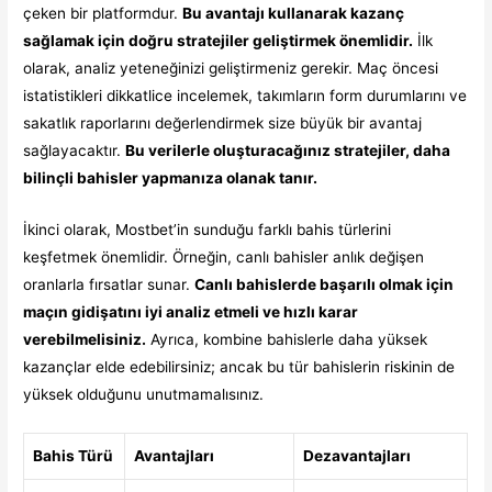
çeken bir platformdur.
Bu avantajı kullanarak kazanç
sağlamak için doğru stratejiler geliştirmek önemlidir.
İlk
olarak, analiz yeteneğinizi geliştirmeniz gerekir. Maç öncesi
istatistikleri dikkatlice incelemek, takımların form durumlarını ve
sakatlık raporlarını değerlendirmek size büyük bir avantaj
sağlayacaktır.
Bu verilerle oluşturacağınız stratejiler, daha
bilinçli bahisler yapmanıza olanak tanır.
İkinci olarak, Mostbet’in sunduğu farklı bahis türlerini
keşfetmek önemlidir. Örneğin, canlı bahisler anlık değişen
oranlarla fırsatlar sunar.
Canlı bahislerde başarılı olmak için
maçın gidişatını iyi analiz etmeli ve hızlı karar
verebilmelisiniz.
Ayrıca, kombine bahislerle daha yüksek
kazançlar elde edebilirsiniz; ancak bu tür bahislerin riskinin de
yüksek olduğunu unutmamalısınız.
Bahis Türü
Avantajları
Dezavantajları