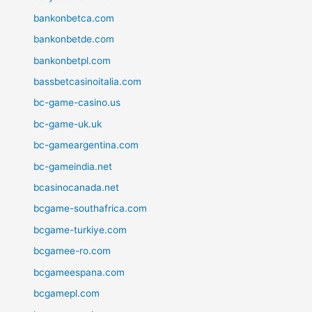
bankonbetca.com
bankonbetde.com
bankonbetpl.com
bassbetcasinoitalia.com
bc-game-casino.us
bc-game-uk.uk
bc-gameargentina.com
bc-gameindia.net
bcasinocanada.net
bcgame-southafrica.com
bcgame-turkiye.com
bcgamee-ro.com
bcgameespana.com
bcgamepl.com