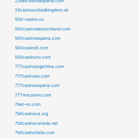
22betcasinoespana.com
24casinounitedkingdom.uk
500-casino.us
500casinodeutschland.com
500casinoespana.com
500casinolt.com
500casinono.com
777casinoargentina.com
777casinoes.com
777casinoespana.com
777mxcasino.com
7bet-no.com
7bitcasinoca.org
7bitcasinocanada.net
7bitcasinoitalia.com