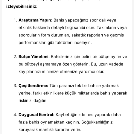
izleyebilirsiniz:
Araştırma Yapın:
Bahis yapacağınız spor dalı veya
etkinlik hakkında detaylı bilgi sahibi olun. Takımların veya
sporcuların form durumları, sakatlık raporları ve geçmiş
performansları gibi faktörleri inceleyin.
Bütçe Yönetimi:
Bahisleriniz için belirli bir bütçe ayırın ve
bu bütçeyi aşmamaya özen gösterin. Bu, uzun vadede
kayıplarınızı minimize etmenize yardımcı olur.
Çeşitlendirme:
Tüm paranızı tek bir bahise yatırmak
yerine, farklı etkinliklere küçük miktarlarda bahis yaparak
riskinizi dağıtın.
Duygusal Kontrol:
Kaybettiğinizde hırs yaparak daha
fazla bahis oynamaktan kaçının. Soğukkanlılığınızı
koruyarak mantıklı kararlar verin.