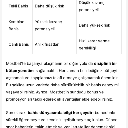
Düşük kazanç
Tekli Bahis
Daha düşük risk
potansiyeli
Kombine
Yüksek kazanç
Daha yüksek risk
Bahis
potansiyeli
Hızlı karar verme
Canlı Bahis
Anlık fırsatlar
gerekliliği
Mostbet’te başarıya ulaşmanın bir diğer yolu da
disiplinli bir
bütçe yönetimi
sağlamaktır. Her zaman belirlediğiniz bütçeyi
aşmamak ve kayıplarınızı telafi etmeye çalışmamak önemlidir.
Bu şekilde uzun vadede daha sürdürülebilir bir bahis deneyimi
yaşayabilirsiniz. Ayrıca, Mostbet’in sunduğu bonus ve
promosyonları takip ederek ek avantajlar elde edebilirsiniz.
Son olarak,
bahis dünyasında bilgi her şeydir
; bu nedenle
sürekli öğrenmeye ve kendinizi geliştirmeye açık olun. Güncel
spor haberlerini takip etmek ve yeni stratejiler denemek sizi