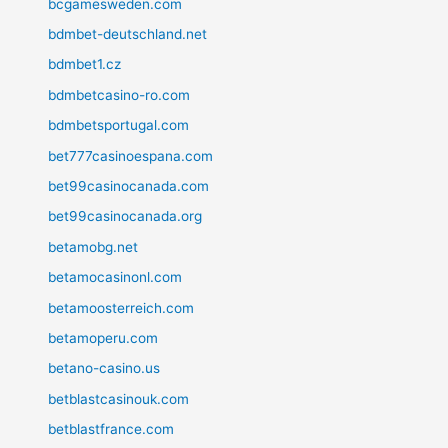
bcgamesweden.com
bdmbet-deutschland.net
bdmbet1.cz
bdmbetcasino-ro.com
bdmbetsportugal.com
bet777casinoespana.com
bet99casinocanada.com
bet99casinocanada.org
betamobg.net
betamocasinonl.com
betamoosterreich.com
betamoperu.com
betano-casino.us
betblastcasinouk.com
betblastfrance.com