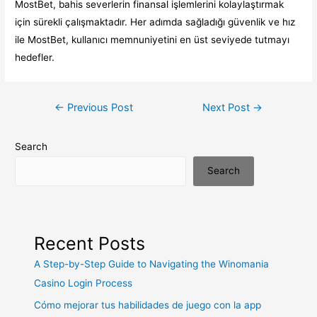
MostBet, bahis severlerin finansal işlemlerini kolaylaştırmak
için sürekli çalışmaktadır. Her adımda sağladığı güvenlik ve hız
ile MostBet, kullanıcı memnuniyetini en üst seviyede tutmayı
hedefler.
Post
←
Previous Post
Next Post
→
navigation
Search
Search
Recent Posts
A Step-by-Step Guide to Navigating the Winomania
Casino Login Process
Cómo mejorar tus habilidades de juego con la app