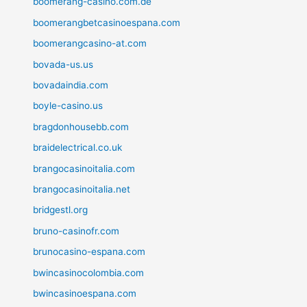
boomerang-casino.com.de
boomerangbetcasinoespana.com
boomerangcasino-at.com
bovada-us.us
bovadaindia.com
boyle-casino.us
bragdonhousebb.com
braidelectrical.co.uk
brangocasinoitalia.com
brangocasinoitalia.net
bridgestl.org
bruno-casinofr.com
brunocasino-espana.com
bwincasinocolombia.com
bwincasinoespana.com