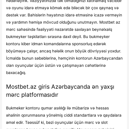
hədəfləyirik. Vəziyyətinizdə tək olmadığınızı xatırlamaq vacibdir
və oyunu idarə etməyə kömək edə biləcək bir çox qaynaq və
dəstək var. Bahislərin həyatınızı idarə etməsinə icazə verməyin
və yardımın həmişə mövcud olduğunu unutmayın. Mostbet az
mərc sahəsində fəaliyyəti nəzarətdə saxlayan beynəlxalq
bukmeyker təşkilatları sırasına daxil deyil. Bu bukmeyker
kontoru kiber idman komandalarına sponsorluq edərək
böyüməyə çalışır, ancaq hələlik onun böyük dövriyyəsi yoxdur.
İcmalda bunun səbəblərinə, həmçinin kontorun Azərbaycandan
olan oyunçular üçün üstün və çatışmayan cəhətlərinə
baxacağıq.
Mostbet.az giris Azərbaycanda ən yaxşı
mərc platformasıdır
Bukmeker kontoru qumar asılılığı ilə mübarizə və həssas
əhalinin qorunmasına yönəlmiş ciddi standartlara və qaydalara
əməl edir. Təəssüf ki, bəzi oyunçular üçün mərc və slot