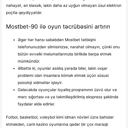
nəhayət, ən klassik, lakin daha az uyğun olmayan üsul elektron
poçtla qeydiyyatdır.
Mostbet-90 ilə oyun təcrübəsini artırın
Əgər hər hansı səbəbdən Mostbet tətbiqini
telefonunuzdan silmisinizsə, narahat olmayın, çünki onu
bütün əvvəlki məlumatlarınızla birlikdə bərpa etmək
mümkündür.
Əlbəttə ki, oyunlar asılılıq yarada bilər, lakin oxşar
problemi olan insanlara kömək etmək üçün xüsusi
psixoloji xidmətlər işləyir.
Gələcəkdə oyunçular loyallıq proqramının üzvü olur və
mərc sığortası və ya təkmilləşdirilmiş ekspress şəklində
faydalar əldə edirlər.
Futbol, basketbol, voleybol kimi idman növləri üzrə bahislər
etməkdən, canlı kazino oyunlarına qədər bir çox maraqlı