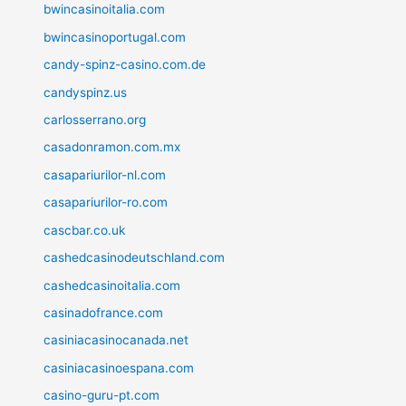
bwincasinoitalia.com
bwincasinoportugal.com
candy-spinz-casino.com.de
candyspinz.us
carlosserrano.org
casadonramon.com.mx
casapariurilor-nl.com
casapariurilor-ro.com
cascbar.co.uk
cashedcasinodeutschland.com
cashedcasinoitalia.com
casinadofrance.com
casiniacasinocanada.net
casiniacasinoespana.com
casino-guru-pt.com