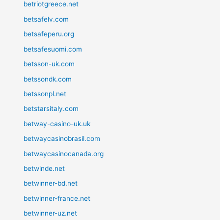
betriotgreece.net
betsafelv.com
betsafeperu.org
betsafesuomi.com
betsson-uk.com
betssondk.com
betssonpl.net
betstarsitaly.com
betway-casino-uk.uk
betwaycasinobrasil.com
betwaycasinocanada.org
betwinde.net
betwinner-bd.net
betwinner-france.net
betwinner-uz.net