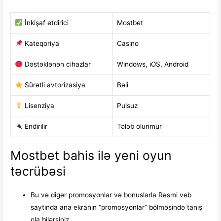
İnkişaf etdirici
Mostbet
Kateqoriya
Casino
Dəstəklənən cihazlar
Windows, iOS, Android
Sürətli avtorizasiya
Bəli
Lisenziya
Pulsuz
Endirilir
Tələb olunmur
Mostbet bahis ilə yeni oyun
təcrübəsi
Bu və digər promosyonlar və bonuslarla Rəsmi veb
saytında ana ekranın “promosyonlar” bölməsində tanış
ola bilərsiniz.