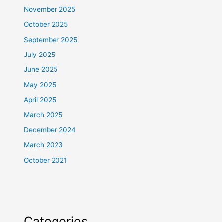
November 2025
October 2025
September 2025
July 2025
June 2025
May 2025
April 2025
March 2025
December 2024
March 2023
October 2021
Categories