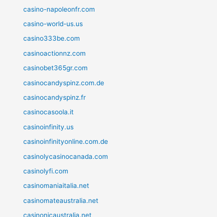
casino-napoleonfr.com
casino-world-us.us
casino333be.com
casinoactionnz.com
casinobet365gr.com
casinocandyspinz.com.de
casinocandyspinz.fr
casinocasoola.it
casinoinfinity.us
casinoinfinityonline.com.de
casinolycasinocanada.com
casinolyfi.com
casinomaniaitalia.net
casinomateaustralia.net
casinonicaustralia.net