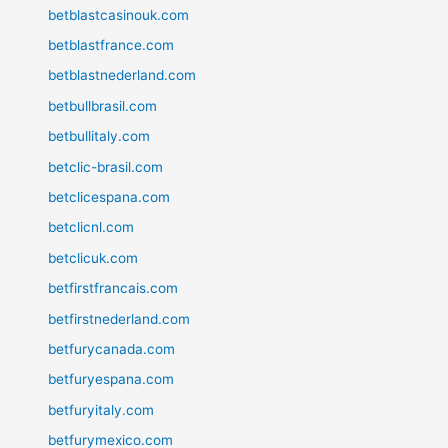
betblastcasinouk.com
betblastfrance.com
betblastnederland.com
betbullbrasil.com
betbullitaly.com
betclic-brasil.com
betclicespana.com
betclicnl.com
betclicuk.com
betfirstfrancais.com
betfirstnederland.com
betfurycanada.com
betfuryespana.com
betfuryitaly.com
betfurymexico.com