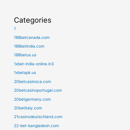
Categories
1
188betcanada.com
188betindia.com
188betus.us
1xbet-india-online.in3
1xbetapk.us
20betcasinoca.com
20betcasinoportugal.com
20betgermany.com
20betitaly.com
21casinodeutschland.com
22-bet-bangladesh.com