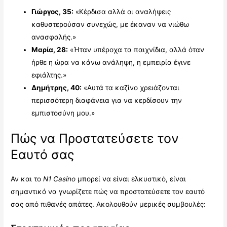
Γιώργος, 35:
«Κέρδισα αλλά οι αναλήψεις
καθυστερούσαν συνεχώς, με έκαναν να νιώθω
ανασφαλής.»
Μαρία, 28:
«Ήταν υπέροχα τα παιχνίδια, αλλά όταν
ήρθε η ώρα να κάνω ανάληψη, η εμπειρία έγινε
εφιάλτης.»
Δημήτρης, 40:
«Αυτά τα καζίνο χρειάζονται
περισσότερη διαφάνεια για να κερδίσουν την
εμπιστοσύνη μου.»
Πώς να Προστατεύσετε τον
Εαυτό σας
Αν και το
N1 Casino
μπορεί να είναι ελκυστικό, είναι
σημαντικό να γνωρίζετε πώς να προστατεύσετε τον εαυτό
σας από πιθανές απάτες. Ακολουθούν μερικές συμβουλές: