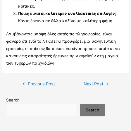
κριτικές.
Ποιες είναι οι καλύτερες εναλλακτικές επιλογές;
Κάντε έρευνα σε άλλα καζίνο με καλύτερη φήμη.
Λαμβάνοντας υπόψη όλες αυτές τις πληροφορίες, είναι
φανερό ότι ενώ το
N1 Casino
προσφέρει μια σαγηνευτική
εμπειρία, οι παίκτες θα πρέπει να είναι προσεκτικοί και να
κάνουν τις απαραίτητες έρευνες πριν αφεθούν στη μαγεία
των τυχερών παιχνιδιών!
Post
←
Previous Post
Next Post
→
navigation
Search
Search