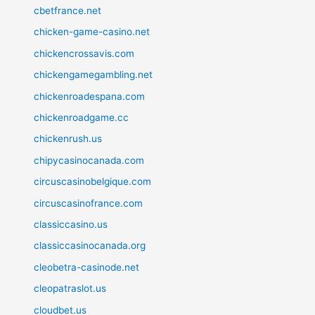
cbetfrance.net
chicken-game-casino.net
chickencrossavis.com
chickengamegambling.net
chickenroadespana.com
chickenroadgame.cc
chickenrush.us
chipycasinocanada.com
circuscasinobelgique.com
circuscasinofrance.com
classiccasino.us
classiccasinocanada.org
cleobetra-casinode.net
cleopatraslot.us
cloudbet.us