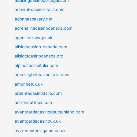
abukingcasinoportugal.com
admiral-casino-italia.com
adonnasbakery.net
adrenalinecasinocanada.com
agent-no-wager.uk
allslotscasino-canada.com
allslotscasinocanada.org
alpinocasinoitalia.com
amazingbetcasinoitalia.com
amonbetuk.uk
ardentecasinoitalia.com
astronauttopx.com
avantgardecasinodeutschland.com
avantgardecasinouk.uk
avia-masters-game.co.uk