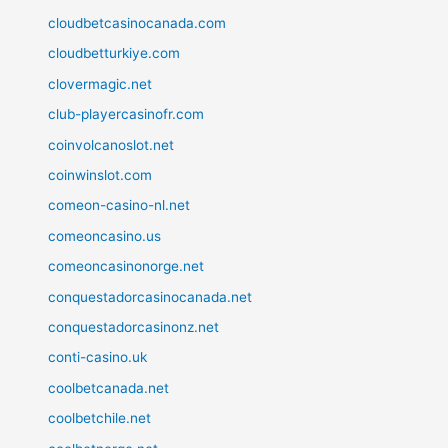
cloudbetcasinocanada.com
cloudbetturkiye.com
clovermagic.net
club-playercasinofr.com
coinvolcanoslot.net
coinwinslot.com
comeon-casino-nl.net
comeoncasino.us
comeoncasinonorge.net
conquestadorcasinocanada.net
conquestadorcasinonz.net
conti-casino.uk
coolbetcanada.net
coolbetchile.net