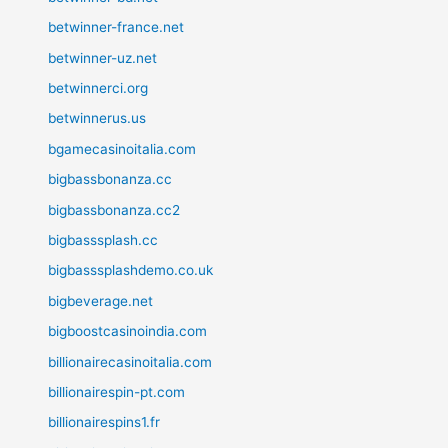
betwinner-france.net
betwinner-uz.net
betwinnerci.org
betwinnerus.us
bgamecasinoitalia.com
bigbassbonanza.cc
bigbassbonanza.cc2
bigbasssplash.cc
bigbasssplashdemo.co.uk
bigbeverage.net
bigboostcasinoindia.com
billionairecasinoitalia.com
billionairespin-pt.com
billionairespins1.fr