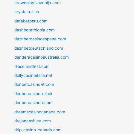
crownplayslovenija.com
crystalroll.us
dafabetperu.com
dashbetethiopia.com
daznbetcasinoespana.com
daznbetdeutschland.com
denderacasinoaustralia.com
dieselbirdfest.com
dollycasinoitalia.net
donbetcasino-it.com
donbetcasino-uk.uk
donbetcasinofr.com
dreamscasinocanada.com
drelanaashley.com
drip-casino-canada.com