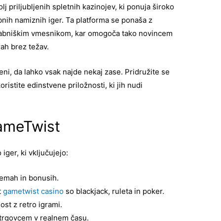
j priljubljenih spletnih kazinojev, ki ponuja široko
obnih namiznih iger. Ta platforma se ponaša z
orabniškim vmesnikom, kar omogoča tako novincem
rah brez težav.
eni, da lahko vsak najde nekaj zase. Pridružite se
ristite edinstvene priložnosti, ki jih nudi
GameTwist
ger, ki vključujejo:
temah in bonusih.
t
gametwist casino
so blackjack, ruleta in poker.
ost z retro igrami.
m trgovcem v realnem času.