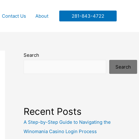
Contact Us
About
281-843-4722
Search
Search
Recent Posts
A Step-by-Step Guide to Navigating the
Winomania Casino Login Process