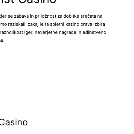
 kjer se zabava in priložnost za dobitke srečata na
raziskali, zakaj je ta spletni kazino prava izbira
e raznolikost iger, neverjetne nagrade in edinstveno
no
.
Casino