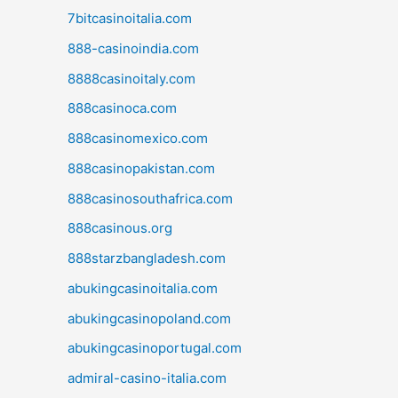
7bitcasinoitalia.com
888-casinoindia.com
8888casinoitaly.com
888casinoca.com
888casinomexico.com
888casinopakistan.com
888casinosouthafrica.com
888casinous.org
888starzbangladesh.com
abukingcasinoitalia.com
abukingcasinopoland.com
abukingcasinoportugal.com
admiral-casino-italia.com