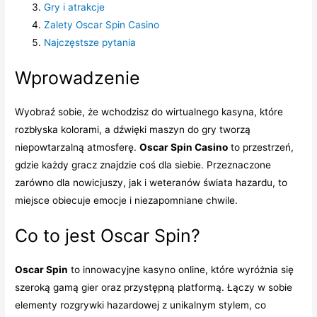
Gry i atrakcje
Zalety Oscar Spin Casino
Najczęstsze pytania
Wprowadzenie
Wyobraź sobie, że wchodzisz do wirtualnego kasyna, które
rozbłyska kolorami, a dźwięki maszyn do gry tworzą
niepowtarzalną atmosferę.
Oscar Spin Casino
to przestrzeń,
gdzie każdy gracz znajdzie coś dla siebie. Przeznaczone
zarówno dla nowicjuszy, jak i weteranów świata hazardu, to
miejsce obiecuje emocje i niezapomniane chwile.
Co to jest Oscar Spin?
Oscar Spin
to innowacyjne kasyno online, które wyróżnia się
szeroką gamą gier oraz przystępną platformą. Łączy w sobie
elementy rozgrywki hazardowej z unikalnym stylem, co