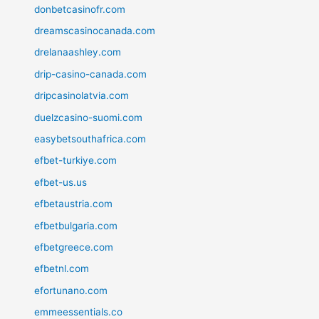
donbetcasinofr.com
dreamscasinocanada.com
drelanaashley.com
drip-casino-canada.com
dripcasinolatvia.com
duelzcasino-suomi.com
easybetsouthafrica.com
efbet-turkiye.com
efbet-us.us
efbetaustria.com
efbetbulgaria.com
efbetgreece.com
efbetnl.com
efortunano.com
emmeessentials.co