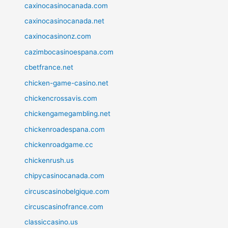
caxinocasinocanada.com
caxinocasinocanada.net
caxinocasinonz.com
cazimbocasinoespana.com
cbetfrance.net
chicken-game-casino.net
chickencrossavis.com
chickengamegambling.net
chickenroadespana.com
chickenroadgame.cc
chickenrush.us
chipycasinocanada.com
circuscasinobelgique.com
circuscasinofrance.com
classiccasino.us