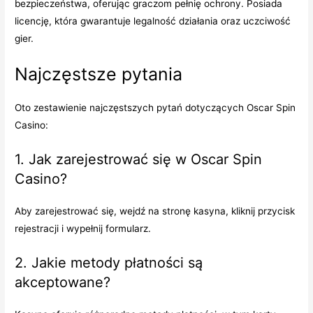
bezpieczeństwa, oferując graczom pełnię ochrony. Posiada
licencję, która gwarantuje legalność działania oraz uczciwość
gier.
Najczęstsze pytania
Oto zestawienie najczęstszych pytań dotyczących Oscar Spin
Casino:
1. Jak zarejestrować się w Oscar Spin
Casino?
Aby zarejestrować się, wejdź na stronę kasyna, kliknij przycisk
rejestracji i wypełnij formularz.
2. Jakie metody płatności są
akceptowane?