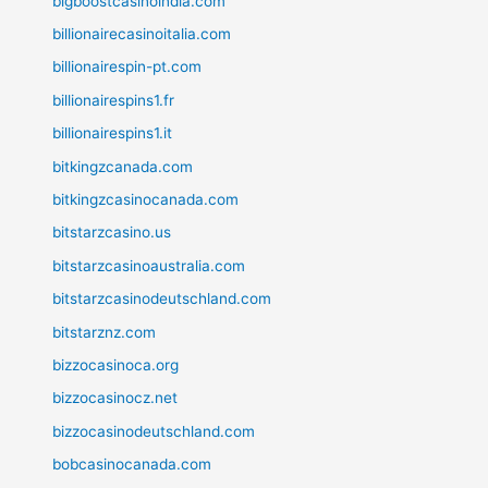
bigboostcasinoindia.com
billionairecasinoitalia.com
billionairespin-pt.com
billionairespins1.fr
billionairespins1.it
bitkingzcanada.com
bitkingzcasinocanada.com
bitstarzcasino.us
bitstarzcasinoaustralia.com
bitstarzcasinodeutschland.com
bitstarznz.com
bizzocasinoca.org
bizzocasinocz.net
bizzocasinodeutschland.com
bobcasinocanada.com