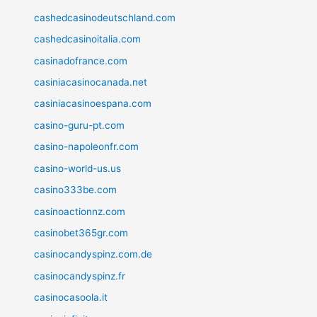
cashedcasinodeutschland.com
cashedcasinoitalia.com
casinadofrance.com
casiniacasinocanada.net
casiniacasinoespana.com
casino-guru-pt.com
casino-napoleonfr.com
casino-world-us.us
casino333be.com
casinoactionnz.com
casinobet365gr.com
casinocandyspinz.com.de
casinocandyspinz.fr
casinocasoola.it