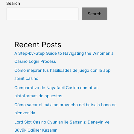
Search
Search
Recent Posts
A Step-by-Step Guide to Navigating the Winomania
Casino Login Process
Cómo mejorar tus habilidades de juego con la app
spinit casino
Comparativa de Nayafacil Casino con otras
plataformas de apuestas
Cómo sacar el máximo provecho del betsala bono de
bienvenida
Lord Slot Casino Oyunları ile Şansınızı Deneyin ve
Büyük Ödüller Kazanın