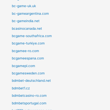
bc-game-uk.uk
bc-gameargentina.com
bc-gameindia.net
bcasinocanada.net
bcgame-southafrica.com
bcgame-turkiye.com
bcgamee-ro.com
bcgameespana.com
bcgamepl.com
bcgamesweden.com
bdmbet-deutschland.net
bdmbet1.cz
bdmbetcasino-ro.com
bdmbetsportugal.com