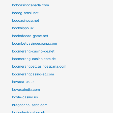
bobcasinocanada.com
bodog-brasil.net
boocasinoca.net
bookhippo.uk
bookofdead-game.net
boombetcasinoespana.com
boomerang-casino-de.net
boomerang-casino.com.de
boomerangbetcasinoespana.com
boomerangcasino-at.com
bovada-us.us
bovadaindia.com
boyle-casino.us
bragdonhousebb.com
braidelectrical.co.uk