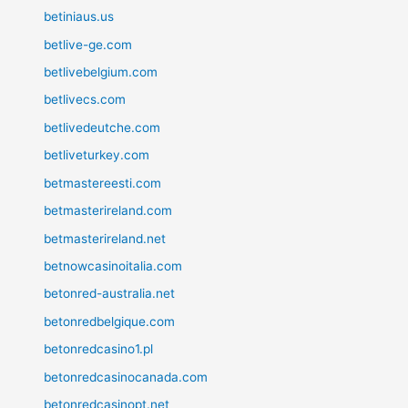
betiniaus.us
betlive-ge.com
betlivebelgium.com
betlivecs.com
betlivedeutche.com
betliveturkey.com
betmastereesti.com
betmasterireland.com
betmasterireland.net
betnowcasinoitalia.com
betonred-australia.net
betonredbelgique.com
betonredcasino1.pl
betonredcasinocanada.com
betonredcasinopt.net