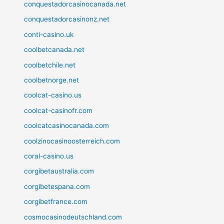
conquestadorcasinocanada.net
conquestadorcasinonz.net
conti-casino.uk
coolbetcanada.net
coolbetchile.net
coolbetnorge.net
coolcat-casino.us
coolcat-casinofr.com
coolcatcasinocanada.com
coolzinocasinoosterreich.com
coral-casino.us
corgibetaustralia.com
corgibetespana.com
corgibetfrance.com
cosmocasinodeutschland.com