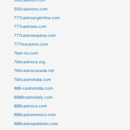
500casinolt.com
500casinono.com
777casinoargentina.com
777casinoes.com
777casinoespana.com
777mxcasino.com
7bet-no.com
7bitcasinoca.org
7bitcasinocanada.net
7bitcasinoitalia.com
888-casinoindia.com
8888casinoitaly.com
888casinoca.com
888casinomexico.com
888casinopakistan.com