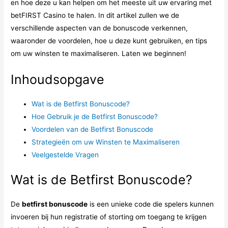
en hoe deze u kan helpen om het meeste uit uw ervaring met
betFIRST Casino te halen. In dit artikel zullen we de
verschillende aspecten van de bonuscode verkennen,
waaronder de voordelen, hoe u deze kunt gebruiken, en tips
om uw winsten te maximaliseren. Laten we beginnen!
Inhoudsopgave
Wat is de Betfirst Bonuscode?
Hoe Gebruik je de Betfirst Bonuscode?
Voordelen van de Betfirst Bonuscode
Strategieën om uw Winsten te Maximaliseren
Veelgestelde Vragen
Wat is de Betfirst Bonuscode?
De
betfirst bonuscode
is een unieke code die spelers kunnen
invoeren bij hun registratie of storting om toegang te krijgen