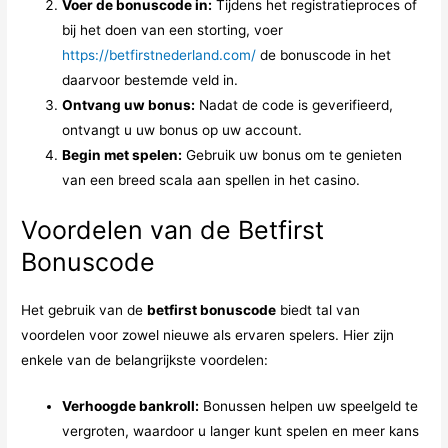
Voer de bonuscode in:
Tijdens het registratieproces of
bij het doen van een storting, voer
https://betfirstnederland.com/
de bonuscode in het
daarvoor bestemde veld in.
Ontvang uw bonus:
Nadat de code is geverifieerd,
ontvangt u uw bonus op uw account.
Begin met spelen:
Gebruik uw bonus om te genieten
van een breed scala aan spellen in het casino.
Voordelen van de Betfirst
Bonuscode
Het gebruik van de
betfirst bonuscode
biedt tal van
voordelen voor zowel nieuwe als ervaren spelers. Hier zijn
enkele van de belangrijkste voordelen:
Verhoogde bankroll:
Bonussen helpen uw speelgeld te
vergroten, waardoor u langer kunt spelen en meer kans