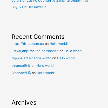
Lord Slot Casino Oyunları ile Şansınızı Deneyin ve
Büyük Ödüller Kazanın
Recent Comments
https://th-ua.com.ua
on
Hello world!
ustvarjanje racuna na binance
on
Hello world!
"oppna ett binance-konto
on
Hello world!
binance推薦
on
Hello world!
Binance代码
on
Hello world!
Archives