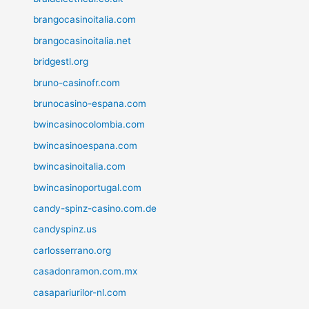
brangocasinoitalia.com
brangocasinoitalia.net
bridgestl.org
bruno-casinofr.com
brunocasino-espana.com
bwincasinocolombia.com
bwincasinoespana.com
bwincasinoitalia.com
bwincasinoportugal.com
candy-spinz-casino.com.de
candyspinz.us
carlosserrano.org
casadonramon.com.mx
casapariurilor-nl.com