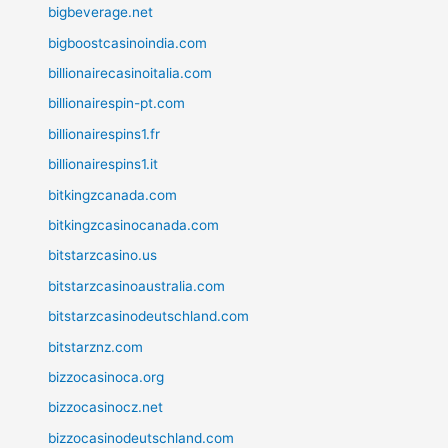
bigbeverage.net
bigboostcasinoindia.com
billionairecasinoitalia.com
billionairespin-pt.com
billionairespins1.fr
billionairespins1.it
bitkingzcanada.com
bitkingzcasinocanada.com
bitstarzcasino.us
bitstarzcasinoaustralia.com
bitstarzcasinodeutschland.com
bitstarznz.com
bizzocasinoca.org
bizzocasinocz.net
bizzocasinodeutschland.com