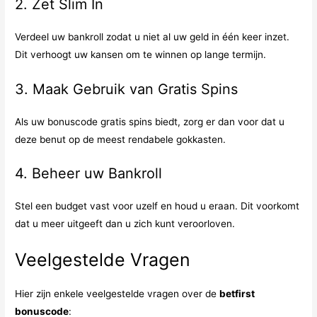
2. Zet Slim In
Verdeel uw bankroll zodat u niet al uw geld in één keer inzet.
Dit verhoogt uw kansen om te winnen op lange termijn.
3. Maak Gebruik van Gratis Spins
Als uw bonuscode gratis spins biedt, zorg er dan voor dat u
deze benut op de meest rendabele gokkasten.
4. Beheer uw Bankroll
Stel een budget vast voor uzelf en houd u eraan. Dit voorkomt
dat u meer uitgeeft dan u zich kunt veroorloven.
Veelgestelde Vragen
Hier zijn enkele veelgestelde vragen over de
betfirst
bonuscode
: