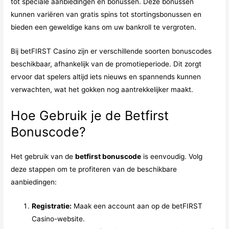
tot speciale aanbiedingen en bonussen. Deze bonussen
kunnen variëren van gratis spins tot stortingsbonussen en
bieden een geweldige kans om uw bankroll te vergroten.
Bij betFIRST Casino zijn er verschillende soorten bonuscodes
beschikbaar, afhankelijk van de promotieperiode. Dit zorgt
ervoor dat spelers altijd iets nieuws en spannends kunnen
verwachten, wat het gokken nog aantrekkelijker maakt.
Hoe Gebruik je de Betfirst
Bonuscode?
Het gebruik van de
betfirst bonuscode
is eenvoudig. Volg
deze stappen om te profiteren van de beschikbare
aanbiedingen:
Registratie:
Maak een account aan op de betFIRST
Casino-website.