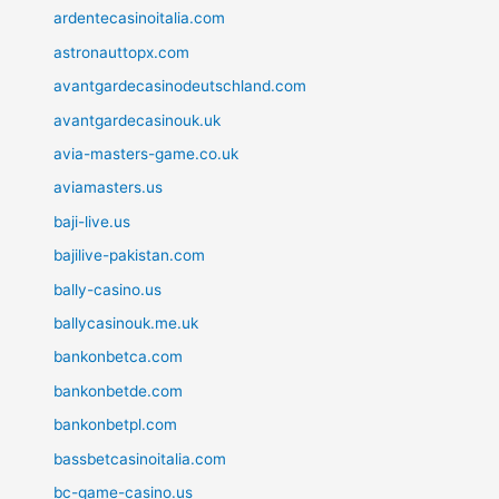
ardentecasinoitalia.com
astronauttopx.com
avantgardecasinodeutschland.com
avantgardecasinouk.uk
avia-masters-game.co.uk
aviamasters.us
baji-live.us
bajilive-pakistan.com
bally-casino.us
ballycasinouk.me.uk
bankonbetca.com
bankonbetde.com
bankonbetpl.com
bassbetcasinoitalia.com
bc-game-casino.us