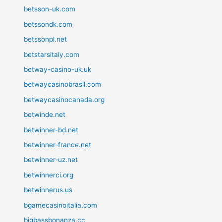
betsson-uk.com
betssondk.com
betssonpl.net
betstarsitaly.com
betway-casino-uk.uk
betwaycasinobrasil.com
betwaycasinocanada.org
betwinde.net
betwinner-bd.net
betwinner-france.net
betwinner-uz.net
betwinnerci.org
betwinnerus.us
bgamecasinoitalia.com
bigbassbonanza.cc