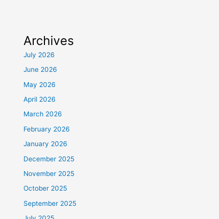
Archives
July 2026
June 2026
May 2026
April 2026
March 2026
February 2026
January 2026
December 2025
November 2025
October 2025
September 2025
July 2025