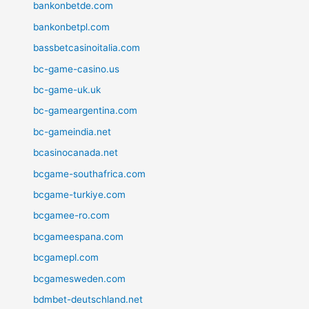
bankonbetde.com
bankonbetpl.com
bassbetcasinoitalia.com
bc-game-casino.us
bc-game-uk.uk
bc-gameargentina.com
bc-gameindia.net
bcasinocanada.net
bcgame-southafrica.com
bcgame-turkiye.com
bcgamee-ro.com
bcgameespana.com
bcgamepl.com
bcgamesweden.com
bdmbet-deutschland.net