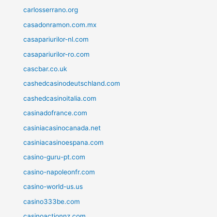
carlosserrano.org
casadonramon.com.mx
casapariurilor-nl.com
casapariurilor-ro.com
cascbar.co.uk
cashedcasinodeutschland.com
cashedcasinoitalia.com
casinadofrance.com
casiniacasinocanada.net
casiniacasinoespana.com
casino-guru-pt.com
casino-napoleonfr.com
casino-world-us.us
casino333be.com
casinoactionnz.com