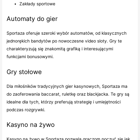
Zakłady sportowe
Automaty do gier
Sportaza oferuje szeroki wybór automatów, od klasycznych
jednorękich bandytów po nowoczesne video sloty. Gry te
charakteryzują się znakomitą grafiką i interesującymi
funkcjami bonusowymi.
Gry stołowe
Dla miłośników tradycyjnych gier kasynowych, Sportaza ma
do zaoferowania baccarat, ruletkę oraz blackjacka. Te gry są
idealne dla tych, którzy preferują strategię i umiejętności
podczas rozgrywki.
Kasyno na żywo
Kasyno na żywo w Sportaza pozwala graczom poczuć się jak