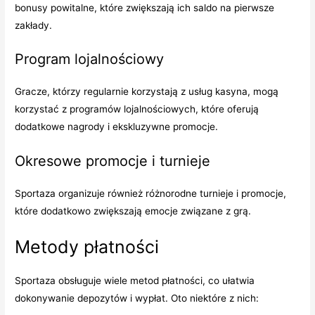
bonusy powitalne, które zwiększają ich saldo na pierwsze
zakłady.
Program lojalnościowy
Gracze, którzy regularnie korzystają z usług kasyna, mogą
korzystać z programów lojalnościowych, które oferują
dodatkowe nagrody i ekskluzywne promocje.
Okresowe promocje i turnieje
Sportaza organizuje również różnorodne turnieje i promocje,
które dodatkowo zwiększają emocje związane z grą.
Metody płatności
Sportaza obsługuje wiele metod płatności, co ułatwia
dokonywanie depozytów i wypłat. Oto niektóre z nich: