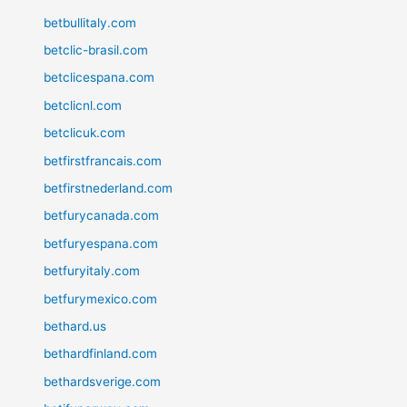
betbullitaly.com
betclic-brasil.com
betclicespana.com
betclicnl.com
betclicuk.com
betfirstfrancais.com
betfirstnederland.com
betfurycanada.com
betfuryespana.com
betfuryitaly.com
betfurymexico.com
bethard.us
bethardfinland.com
bethardsverige.com