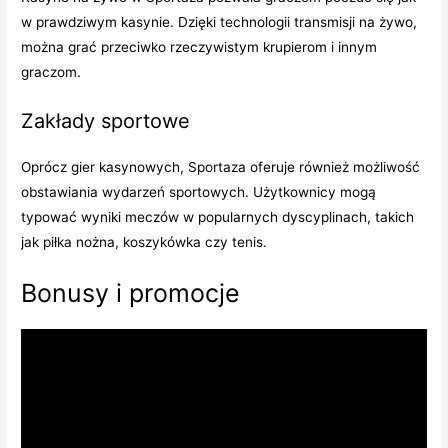
w prawdziwym kasynie. Dzięki technologii transmisji na żywo,
można grać przeciwko rzeczywistym krupierom i innym
graczom.
Zakłady sportowe
Oprócz gier kasynowych, Sportaza oferuje również możliwość
obstawiania wydarzeń sportowych. Użytkownicy mogą
typować wyniki meczów w popularnych dyscyplinach, takich
jak piłka nożna, koszykówka czy tenis.
Bonusy i promocje