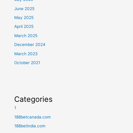
June 2025
May 2025
April 2025
March 2025
December 2024
March 2023
October 2021
Categories
1
188betcanada.com
188betindia.com