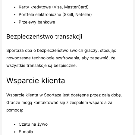
Karty kredytowe (Visa, MasterCard)
Portfele elektroniczne (Skrill, Neteller)
Przelewy bankowe
Bezpieczeństwo transakcji
Sportaza dba o bezpieczeństwo swoich graczy, stosując
nowoczesne technologie szyfrowania, aby zapewnić, że
wszystkie transakcje są bezpieczne.
Wsparcie klienta
Wsparcie klienta w Sportaza jest dostępne przez całą dobę.
Gracze mogą kontaktować się z zespołem wsparcia za
pomocą:
Czatu na żywo
E-maila