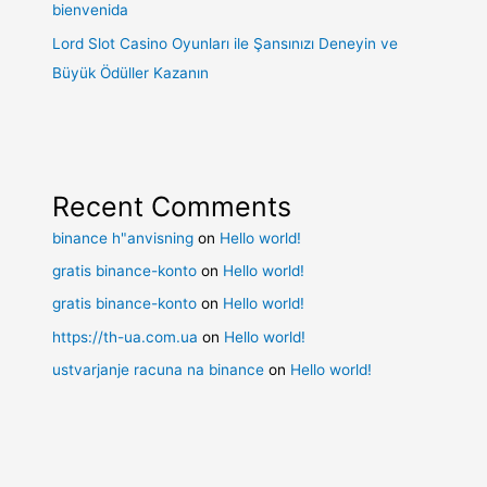
bienvenida
Lord Slot Casino Oyunları ile Şansınızı Deneyin ve
Büyük Ödüller Kazanın
Recent Comments
binance h"anvisning
on
Hello world!
gratis binance-konto
on
Hello world!
gratis binance-konto
on
Hello world!
https://th-ua.com.ua
on
Hello world!
ustvarjanje racuna na binance
on
Hello world!