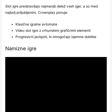
Slot igre predstavljajo najmanjši delež vseh iger, a so med
najbolj priljubljenimi. Crownplay ponuja:
Klasične igralne avtomate
Video slot igre z vrhunskimi grafičnimi elementi
Progresivni jackpoti, ki omogočajo izjemne dobitke
Namizne igre