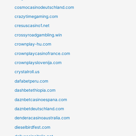
cosmocasinodeutschland.com
crazytimegaming.com
cresuscasino1.net
crossyroadgambling.win
crownplay-hu.com
crownplaycasinofrance.com
crownplayslovenija.com
crystalroll.us
dafabetperu.com
dashbetethiopia.com
daznbetcasinoespana.com
daznbetdeutschland.com
denderacasinoaustralia.com
dieselbirdfest.com