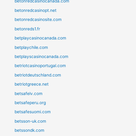
betonredcasinocanada.com
betonredcasinopt.net
betonredcasinosite.com
betonreds1.fr
betplaycasinocanada.com
betplaychile.com
betplayscasinocanada.com
betriotcasinoportugal.com
betriotdeutschland.com
betriotgreece.net
betsafelv.com
betsafeperu.org
betsafesuomi.com
betsson-uk.com
betssondk.com