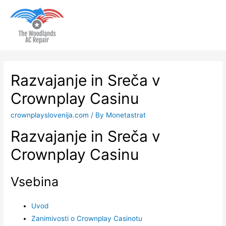
Main
Men
Razvajanje in Sreča v
Crownplay Casinu
crownplayslovenija.com
/ By
Monetastrat
Razvajanje in Sreča v
Crownplay Casinu
Vsebina
Uvod
Zanimivosti o Crownplay Casinotu