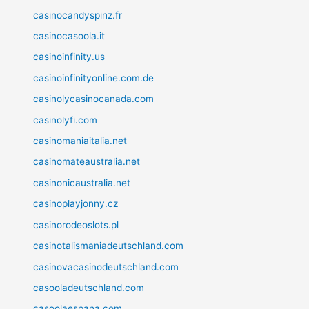
casinocandyspinz.fr
casinocasoola.it
casinoinfinity.us
casinoinfinityonline.com.de
casinolycasinocanada.com
casinolyfi.com
casinomaniaitalia.net
casinomateaustralia.net
casinonicaustralia.net
casinoplayjonny.cz
casinorodeoslots.pl
casinotalismaniadeutschland.com
casinovacasinodeutschland.com
casooladeutschland.com
casoolaespana.com