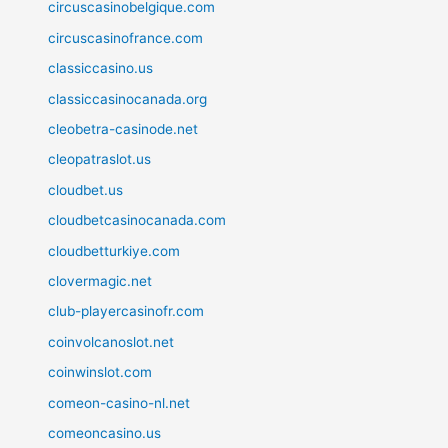
circuscasinobelgique.com
circuscasinofrance.com
classiccasino.us
classiccasinocanada.org
cleobetra-casinode.net
cleopatraslot.us
cloudbet.us
cloudbetcasinocanada.com
cloudbetturkiye.com
clovermagic.net
club-playercasinofr.com
coinvolcanoslot.net
coinwinslot.com
comeon-casino-nl.net
comeoncasino.us