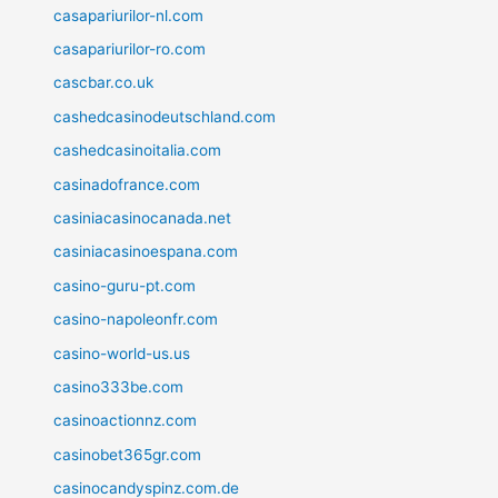
casapariurilor-nl.com
casapariurilor-ro.com
cascbar.co.uk
cashedcasinodeutschland.com
cashedcasinoitalia.com
casinadofrance.com
casiniacasinocanada.net
casiniacasinoespana.com
casino-guru-pt.com
casino-napoleonfr.com
casino-world-us.us
casino333be.com
casinoactionnz.com
casinobet365gr.com
casinocandyspinz.com.de