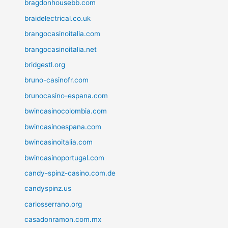
bragdonhousebb.com
braidelectrical.co.uk
brangocasinoitalia.com
brangocasinoitalia.net
bridgestl.org
bruno-casinofr.com
brunocasino-espana.com
bwincasinocolombia.com
bwincasinoespana.com
bwincasinoitalia.com
bwincasinoportugal.com
candy-spinz-casino.com.de
candyspinz.us
carlosserrano.org
casadonramon.com.mx