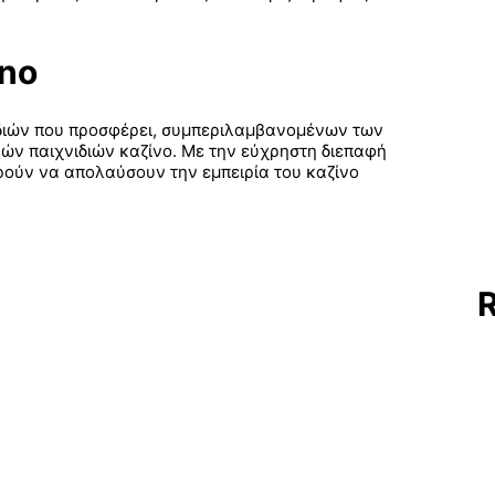
ino
ιδιών που προσφέρει, συμπεριλαμβανομένων των
ών παιχνιδιών καζίνο. Με την εύχρηστη διεπαφή
ορούν να απολαύσουν την εμπειρία του καζίνο