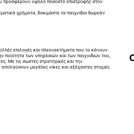
ου προσφέρουν υψηλό ποσοστό επιστροφής στον
ματικά χρήματα, δοκιμάστε τα παιχνίδια δωρεάν
πολλές επιλογές και πλεονεκτήματα που το κάνουν
 ποιότητα των υπηρεσιών και των παιχνιδιών του,
ες. Με τις σωστές στρατηγικές και την
 απολαύσουν μεγάλες νίκες και αξέχαστες στιγμές