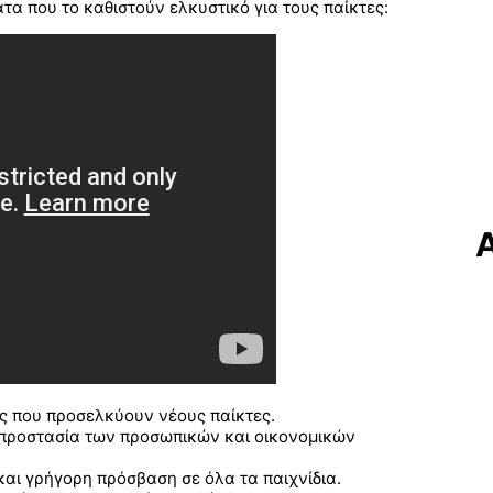
α που το καθιστούν ελκυστικό για τους παίκτες:
 που προσελκύουν νέους παίκτες.
προστασία των προσωπικών και οικονομικών
αι γρήγορη πρόσβαση σε όλα τα παιχνίδια.