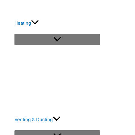
Heating
Menu
Toggle
Venting & Ducting