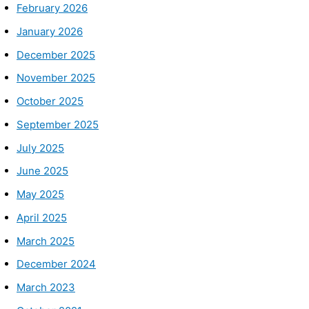
February 2026
January 2026
December 2025
November 2025
October 2025
September 2025
July 2025
June 2025
May 2025
April 2025
March 2025
December 2024
March 2023