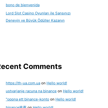
bono de bienvenida
Lord Slot Casino Oyunları ile Şansınızı
Deneyin ve Büyük Ödüller Kazanın
Recent Comments
https://th-ua.com.ua
on
Hello world!
ustvarjanje racuna na binance
on
Hello world!
"oppna ett binance-konto
on
Hello world!
binance推薦
on
Hello world!