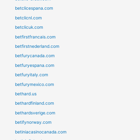
betclicespana.com
betclicnl.com
betclicuk.com
betfirstfrancais.com
betfirstnederland.com
betfurycanada.com
betfuryespana.com
betfuryitaly.com
betfurymexico.com
bethard.us
bethardfinland.com
bethardsverige.com
betifynorway.com
betiniacasinocanada.com