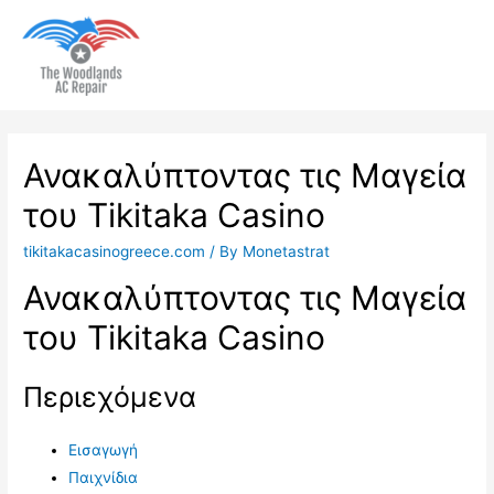
Main
Men
Ανακαλύπτοντας τις Μαγεία
του Tikitaka Casino
tikitakacasinogreece.com
/ By
Monetastrat
Ανακαλύπτοντας τις Μαγεία
του Tikitaka Casino
Περιεχόμενα
Εισαγωγή
Παιχνίδια