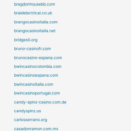
bragdonhousebb.com
braidelectrical.co.uk
brangocasinoitalia.com
brangocasinoitalia.net
bridgestl.org
bruno-casinofr.com
brunocasino-espana.com
bwincasinocolombia.com
bwincasinoespana.com
bwincasinoitalia.com
bwincasinoportugal.com
candy-spinz-casino.com.de
candyspinz.us
carlosserrano.org
casadonramon.com.mx