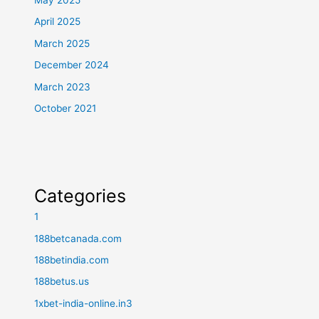
May 2025
April 2025
March 2025
December 2024
March 2023
October 2021
Categories
1
188betcanada.com
188betindia.com
188betus.us
1xbet-india-online.in3