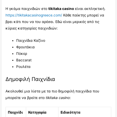
Η γκάμα παιχνιδιών στο
tikitaka casino
είναι εκπληκτική.
https://tikitakacasinogreece.com/
Κάθε παίκτης μπορεί να
βρει κάτι που να του αρέσει. Εδώ είναι μερικές από τις
κύριες κατηγορίες παιχνιδιών:
Παιχνίδια Καζίνο
Φρουτάκια
Πόκερ
Baccarat
Ρουλέτα
Δημοφιλή Παιχνίδια
Ακολουθεί μια λίστα με τα πιο δημοφιλή παιχνίδια που
μπορείτε να βρείτε στο
tikitaka casino
:
Παιχνίδι
Κατηγορία
Ειδικότητα