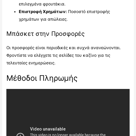
επιλεγμένα φρουτάκια.
Επιστροφή Χρημάτων:
Ποσοστό επιστροφής
χρημάτων για απώλειες.
Μπάσκετ στην Προσφορές
Οι προσφορές είναι περιοδικές και συχνά ανανεώνονται.
Φροντίστε να ελέγχετε τις σελίδες του καζίνο για τις
τελευταίες ενημερώσεις.
Μέθοδοι Πληρωμής