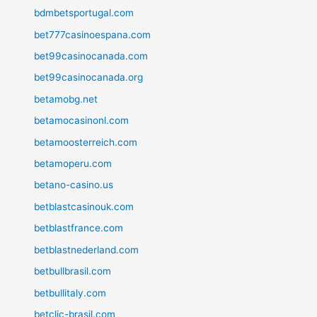
bdmbetsportugal.com
bet777casinoespana.com
bet99casinocanada.com
bet99casinocanada.org
betamobg.net
betamocasinonl.com
betamoosterreich.com
betamoperu.com
betano-casino.us
betblastcasinouk.com
betblastfrance.com
betblastnederland.com
betbullbrasil.com
betbullitaly.com
betclic-brasil.com