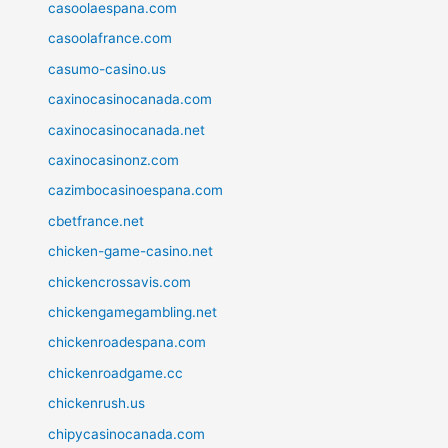
casoolaespana.com
casoolafrance.com
casumo-casino.us
caxinocasinocanada.com
caxinocasinocanada.net
caxinocasinonz.com
cazimbocasinoespana.com
cbetfrance.net
chicken-game-casino.net
chickencrossavis.com
chickengamegambling.net
chickenroadespana.com
chickenroadgame.cc
chickenrush.us
chipycasinocanada.com