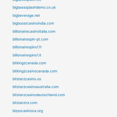
bigbasssplashdemo.co.uk
bigbeverage.net
bigboostcasinoindia.com
billionairecasinoitalia.com
billionairespin-pt.com
billionairespins1.fr
billionairespins1.it
bitkingzcanada.com
bitkingzcasinocanada.com
bitstarzcasino.us
bitstarzcasinoaustralia.com
bitstarzcasinodeutschland.com
bitstarznz.com
bizzocasinoca.org