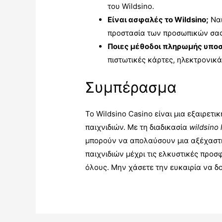
του Wildsino.
Είναι ασφαλές το Wildsino;
Ναι
προστασία των προσωπικών σας
Ποιες μέθοδοι πληρωμής υποσ
πιστωτικές κάρτες, ηλεκτρονικ
Συμπέρασμα
Το Wildsino Casino είναι μια εξαιρετι
παιχνιδιών. Με τη διαδικασία
wildsino 
μπορούν να απολαύσουν μια αξέχαστη
παιχνιδιών μέχρι τις ελκυστικές προσφ
όλους. Μην χάσετε την ευκαιρία να δο