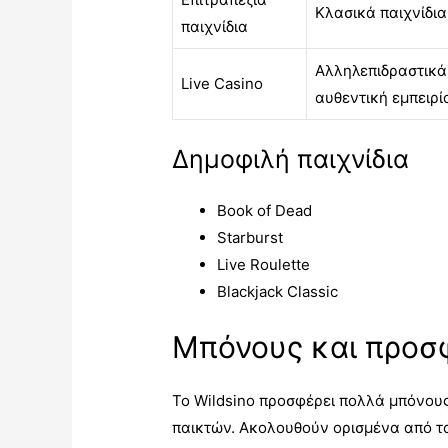
Κλασικά παιχνίδια
παιχνίδια
Αλληλεπιδραστικά 
Live Casino
αυθεντική εμπειρί
Δημοφιλή παιχνίδια
Book of Dead
Starburst
Live Roulette
Blackjack Classic
Μπόνους και προσ
Το Wildsino προσφέρει πολλά μπόνους
παικτών. Ακολουθούν ορισμένα από τα