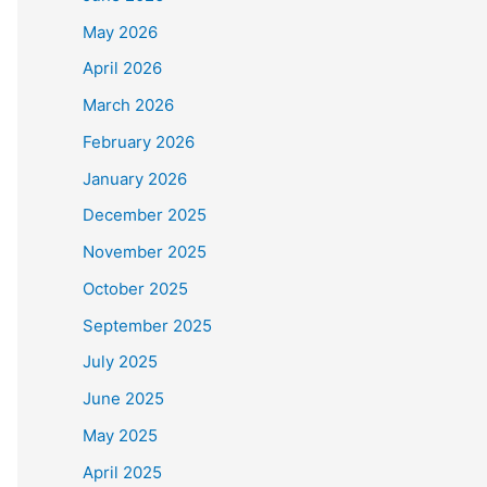
May 2026
April 2026
March 2026
February 2026
January 2026
December 2025
November 2025
October 2025
September 2025
July 2025
June 2025
May 2025
April 2025