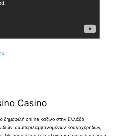
no
sino Casino
ιο δημοφιλή online καζίνο στην Ελλάδα,
χνιδιών, συμπεριλαμβανομένων κουλοχέρηδων,
no. Με προηγμένη τεχνολογία και μια φιλική προς