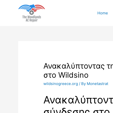
Home
Ανακαλύπτοντας τη
στο Wildsino
wildsinogreece.org
/ By
Monetastrat
Ανακαλύπτοντ
σύνδεσης στο 