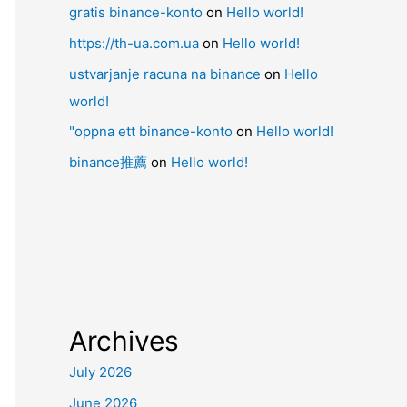
gratis binance-konto
on
Hello world!
https://th-ua.com.ua
on
Hello world!
ustvarjanje racuna na binance
on
Hello
world!
"oppna ett binance-konto
on
Hello world!
binance推薦
on
Hello world!
Archives
July 2026
June 2026