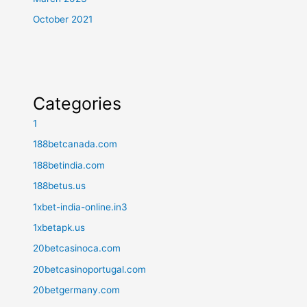
October 2021
Categories
1
188betcanada.com
188betindia.com
188betus.us
1xbet-india-online.in3
1xbetapk.us
20betcasinoca.com
20betcasinoportugal.com
20betgermany.com