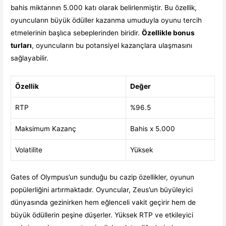
bahis miktarının 5.000 katı olarak belirlenmiştir. Bu özellik,
oyuncuların büyük ödüller kazanma umuduyla oyunu tercih
etmelerinin başlıca sebeplerinden biridir.
Özellikle bonus
turları
, oyuncuların bu potansiyel kazançlara ulaşmasını
sağlayabilir.
Özellik
Değer
RTP
%96.5
Maksimum Kazanç
Bahis x 5.000
Volatilite
Yüksek
Gates of Olympus’un sunduğu bu cazip özellikler, oyunun
popülerliğini artırmaktadır. Oyuncular, Zeus’un büyüleyici
dünyasında gezinirken hem eğlenceli vakit geçirir hem de
büyük ödüllerin peşine düşerler. Yüksek RTP ve etkileyici