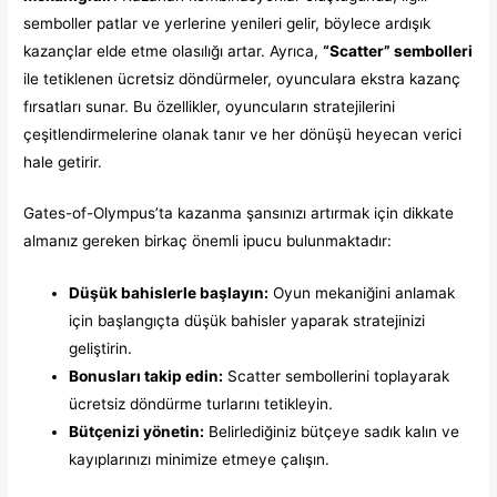
semboller patlar ve yerlerine yenileri gelir, böylece ardışık
kazançlar elde etme olasılığı artar. Ayrıca,
“Scatter” sembolleri
ile tetiklenen ücretsiz döndürmeler, oyunculara ekstra kazanç
fırsatları sunar. Bu özellikler, oyuncuların stratejilerini
çeşitlendirmelerine olanak tanır ve her dönüşü heyecan verici
hale getirir.
Gates-of-Olympus’ta kazanma şansınızı artırmak için dikkate
almanız gereken birkaç önemli ipucu bulunmaktadır:
Düşük bahislerle başlayın:
Oyun mekaniğini anlamak
için başlangıçta düşük bahisler yaparak stratejinizi
geliştirin.
Bonusları takip edin:
Scatter sembollerini toplayarak
ücretsiz döndürme turlarını tetikleyin.
Bütçenizi yönetin:
Belirlediğiniz bütçeye sadık kalın ve
kayıplarınızı minimize etmeye çalışın.