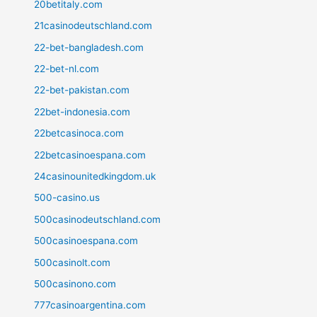
20betitaly.com
21casinodeutschland.com
22-bet-bangladesh.com
22-bet-nl.com
22-bet-pakistan.com
22bet-indonesia.com
22betcasinoca.com
22betcasinoespana.com
24casinounitedkingdom.uk
500-casino.us
500casinodeutschland.com
500casinoespana.com
500casinolt.com
500casinono.com
777casinoargentina.com