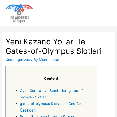
Main
Men
Yeni Kazanc Yollari ile
Gates-of-Olympus Slotlari
Uncategorized
/ By
Monetastrat
Content
Oyun Kuralları ve Semboller: gates-of-
olympus Slotları
gates-of-olympus Slotlarının Öne Çıkan
Özellikleri
Bonus Turları ve Ücretsiz Spinler: