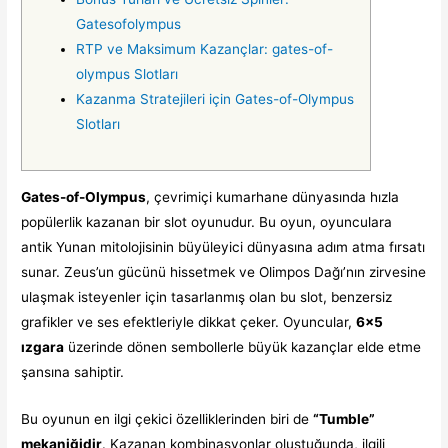
Gatesofolympus
RTP ve Maksimum Kazançlar: gates-of-
olympus Slotları
Kazanma Stratejileri için Gates-of-Olympus
Slotları
Gates-of-Olympus
, çevrimiçi kumarhane dünyasında hızla
popülerlik kazanan bir slot oyunudur. Bu oyun, oyunculara
antik Yunan mitolojisinin büyüleyici dünyasına adım atma fırsatı
sunar. Zeus’un gücünü hissetmek ve Olimpos Dağı’nın zirvesine
ulaşmak isteyenler için tasarlanmış olan bu slot, benzersiz
grafikler ve ses efektleriyle dikkat çeker. Oyuncular,
6×5
ızgara
üzerinde dönen sembollerle büyük kazançlar elde etme
şansına sahiptir.
Bu oyunun en ilgi çekici özelliklerinden biri de
“Tumble”
mekaniğidir
. Kazanan kombinasyonlar oluştuğunda, ilgili