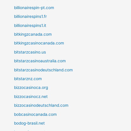
billionairespin-pt.com
billionairespins1.fr
billionairespins1.it
bitkingzcanada.com
bitkingzcasinocanada.com
bitstarzcasino.us
bitstarzcasinoaustralia.com
bitstarzcasinodeutschland.com
bitstarznz.com
bizzocasinoca.org
bizzocasinocz.net
bizzocasinodeutschland.com
bobcasinocanada.com
bodog-brasil.net