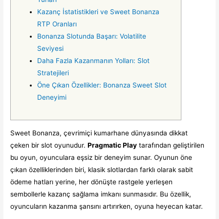
Kazanç İstatistikleri ve Sweet Bonanza
RTP Oranları
Bonanza Slotunda Başarı: Volatilite
Seviyesi
Daha Fazla Kazanmanın Yolları: Slot
Stratejileri
Öne Çıkan Özellikler: Bonanza Sweet Slot
Deneyimi
Sweet Bonanza, çevrimiçi kumarhane dünyasında dikkat
çeken bir slot oyunudur.
Pragmatic Play
tarafından geliştirilen
bu oyun, oyunculara eşsiz bir deneyim sunar. Oyunun öne
çıkan özelliklerinden biri, klasik slotlardan farklı olarak sabit
ödeme hatları yerine, her dönüşte rastgele yerleşen
sembollerle kazanç sağlama imkanı sunmasıdır. Bu özellik,
oyuncuların kazanma şansını artırırken, oyuna heyecan katar.