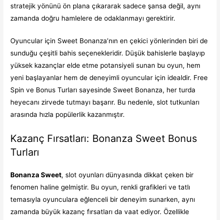
stratejik yönünü ön plana çıkararak sadece şansa değil, aynı
zamanda doğru hamlelere de odaklanmayı gerektirir.
Oyuncular için Sweet Bonanza’nın en çekici yönlerinden biri de
sunduğu çeşitli bahis seçenekleridir. Düşük bahislerle başlayıp
yüksek kazançlar elde etme potansiyeli sunan bu oyun, hem
yeni başlayanlar hem de deneyimli oyuncular için idealdir. Free
Spin ve Bonus Turları sayesinde Sweet Bonanza, her turda
heyecanı zirvede tutmayı başarır. Bu nedenle, slot tutkunları
arasında hızla popülerlik kazanmıştır.
Kazanç Fırsatları: Bonanza Sweet Bonus
Turları
Bonanza Sweet
, slot oyunları dünyasında dikkat çeken bir
fenomen haline gelmiştir. Bu oyun, renkli grafikleri ve tatlı
temasıyla oyunculara eğlenceli bir deneyim sunarken, aynı
zamanda büyük kazanç fırsatları da vaat ediyor. Özellikle