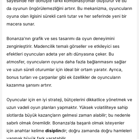
sayesinde her dönüşte farklı kombinasyonlar oluşturur ve bu
da oyunun öngörülemezliğini artırır. Bu mekanizma, oyuncuların
oyuna olan ilgisini sürekli canlı tutar ve her seferinde yeni bir
macera sunar.
Bonanza’nın grafik ve ses tasarımı da oyun deneyimini
zenginleştirir. Madencilik temalı görseller ve etkileyici ses
efektleri oyuncuları adeta yer altı dünyasına çeker. Bu
atmosfer, oyuncuların oyuna daha fazla bağlanmasını sağlar
ve uzun süreli oturumlar için ideal bir ortam yaratır. Ayrıca,
bonus turları ve çarpanlar gibi ek özellikler de oyuncuların
kazanma şansını artırır.
Oyuncular için en iyi strateji, bütçelerini dikkatlice yönetmek ve
uzun vadeli oyun planları yapmaktır. Yüksek volatiliteye sahip
slotlarda büyük kazançların gelmesi zaman alabilir; bu nedenle
sabırlı olmak önemlidir. Bonanza’da başarılı olmak isteyenler
için anahtar kelime
disiplin
dir; doğru zamanda doğru hamleleri
yapmak büyük fark yaratabilir.