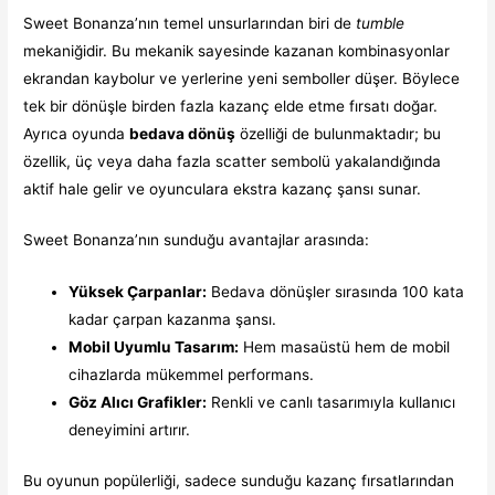
Sweet Bonanza’nın temel unsurlarından biri de
tumble
mekaniğidir. Bu mekanik sayesinde kazanan kombinasyonlar
ekrandan kaybolur ve yerlerine yeni semboller düşer. Böylece
tek bir dönüşle birden fazla kazanç elde etme fırsatı doğar.
Ayrıca oyunda
bedava dönüş
özelliği de bulunmaktadır; bu
özellik, üç veya daha fazla scatter sembolü yakalandığında
aktif hale gelir ve oyunculara ekstra kazanç şansı sunar.
Sweet Bonanza’nın sunduğu avantajlar arasında:
Yüksek Çarpanlar:
Bedava dönüşler sırasında 100 kata
kadar çarpan kazanma şansı.
Mobil Uyumlu Tasarım:
Hem masaüstü hem de mobil
cihazlarda mükemmel performans.
Göz Alıcı Grafikler:
Renkli ve canlı tasarımıyla kullanıcı
deneyimini artırır.
Bu oyunun popülerliği, sadece sunduğu kazanç fırsatlarından