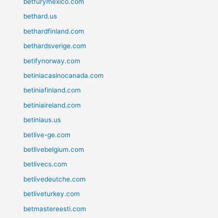
betfurymexico.com
bethard.us
bethardfinland.com
bethardsverige.com
betifynorway.com
betiniacasinocanada.com
betiniafinland.com
betiniaireland.com
betiniaus.us
betlive-ge.com
betlivebelgium.com
betlivecs.com
betlivedeutche.com
betliveturkey.com
betmastereesti.com