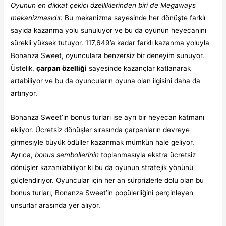
Oyunun en dikkat çekici özelliklerinden biri de Megaways
mekanizmasıdır.
Bu mekanizma sayesinde her dönüşte farklı
sayıda kazanma yolu sunuluyor ve bu da oyunun heyecanını
sürekli yüksek tutuyor. 117,649’a kadar farklı kazanma yoluyla
Bonanza Sweet, oyunculara benzersiz bir deneyim sunuyor.
Üstelik,
çarpan özelliği
sayesinde kazançlar katlanarak
artabiliyor ve bu da oyuncuların oyuna olan ilgisini daha da
artırıyor.
Bonanza Sweet’in bonus turları ise ayrı bir heyecan katmanı
ekliyor. Ücretsiz dönüşler sırasında çarpanların devreye
girmesiyle büyük ödüller kazanmak mümkün hale geliyor.
Ayrıca,
bonus sembollerinin
toplanmasıyla ekstra ücretsiz
dönüşler kazanılabiliyor ki bu da oyunun stratejik yönünü
güçlendiriyor. Oyuncular için her an sürprizlerle dolu olan bu
bonus turları, Bonanza Sweet’in popülerliğini perçinleyen
unsurlar arasında yer alıyor.