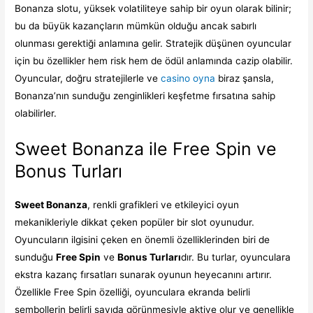
Bonanza slotu, yüksek volatiliteye sahip bir oyun olarak bilinir;
bu da büyük kazançların mümkün olduğu ancak sabırlı
olunması gerektiği anlamına gelir. Stratejik düşünen oyuncular
için bu özellikler hem risk hem de ödül anlamında cazip olabilir.
Oyuncular, doğru stratejilerle ve
casino oyna
biraz şansla,
Bonanza’nın sunduğu zenginlikleri keşfetme fırsatına sahip
olabilirler.
Sweet Bonanza ile Free Spin ve
Bonus Turları
Sweet Bonanza
, renkli grafikleri ve etkileyici oyun
mekanikleriyle dikkat çeken popüler bir slot oyunudur.
Oyuncuların ilgisini çeken en önemli özelliklerinden biri de
sunduğu
Free Spin
ve
Bonus Turları
dır. Bu turlar, oyunculara
ekstra kazanç fırsatları sunarak oyunun heyecanını artırır.
Özellikle Free Spin özelliği, oyunculara ekranda belirli
sembollerin belirli sayıda görünmesiyle aktive olur ve genellikle