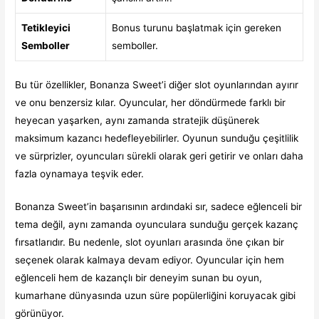
Tetikleyici
Bonus turunu başlatmak için gereken
Semboller
semboller.
Bu tür özellikler, Bonanza Sweet’i diğer slot oyunlarından ayırır
ve onu benzersiz kılar. Oyuncular, her döndürmede farklı bir
heyecan yaşarken, aynı zamanda stratejik düşünerek
maksimum kazancı hedefleyebilirler. Oyunun sunduğu çeşitlilik
ve sürprizler, oyuncuları sürekli olarak geri getirir ve onları daha
fazla oynamaya teşvik eder.
Bonanza Sweet’in başarısının ardındaki sır, sadece eğlenceli bir
tema değil, aynı zamanda oyunculara sunduğu gerçek kazanç
fırsatlarıdır. Bu nedenle, slot oyunları arasında öne çıkan bir
seçenek olarak kalmaya devam ediyor. Oyuncular için hem
eğlenceli hem de kazançlı bir deneyim sunan bu oyun,
kumarhane dünyasında uzun süre popülerliğini koruyacak gibi
görünüyor.