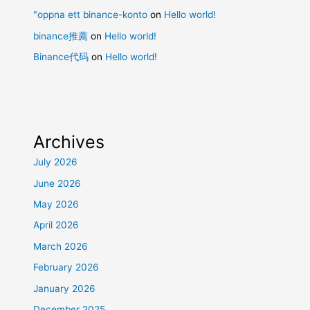
"oppna ett binance-konto
on
Hello world!
binance推薦
on
Hello world!
Binance代码
on
Hello world!
Archives
July 2026
June 2026
May 2026
April 2026
March 2026
February 2026
January 2026
December 2025