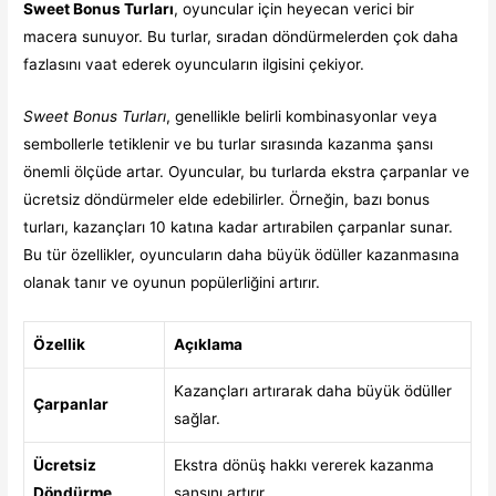
Sweet Bonus Turları
, oyuncular için heyecan verici bir
macera sunuyor. Bu turlar, sıradan döndürmelerden çok daha
fazlasını vaat ederek oyuncuların ilgisini çekiyor.
Sweet Bonus Turları
, genellikle belirli kombinasyonlar veya
sembollerle tetiklenir ve bu turlar sırasında kazanma şansı
önemli ölçüde artar. Oyuncular, bu turlarda ekstra çarpanlar ve
ücretsiz döndürmeler elde edebilirler. Örneğin, bazı bonus
turları, kazançları 10 katına kadar artırabilen çarpanlar sunar.
Bu tür özellikler, oyuncuların daha büyük ödüller kazanmasına
olanak tanır ve oyunun popülerliğini artırır.
Özellik
Açıklama
Kazançları artırarak daha büyük ödüller
Çarpanlar
sağlar.
Ücretsiz
Ekstra dönüş hakkı vererek kazanma
Döndürme
şansını artırır.