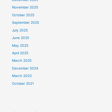
November 2025
October 2025
September 2025
July 2025
June 2025
May 2025
April 2025
March 2025
December 2024
March 2023
October 2021