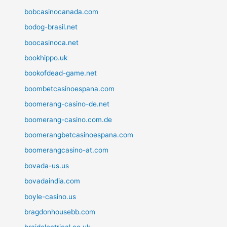
bobcasinocanada.com
bodog-brasil.net
boocasinoca.net
bookhippo.uk
bookofdead-game.net
boombetcasinoespana.com
boomerang-casino-de.net
boomerang-casino.com.de
boomerangbetcasinoespana.com
boomerangcasino-at.com
bovada-us.us
bovadaindia.com
boyle-casino.us
bragdonhousebb.com