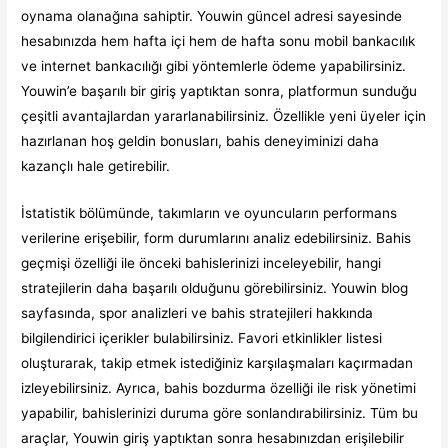
oynama olanağına sahiptir. Youwin güncel adresi sayesinde
hesabınızda hem hafta içi hem de hafta sonu mobil bankacılık
ve internet bankacılığı gibi yöntemlerle ödeme yapabilirsiniz.
Youwin’e başarılı bir giriş yaptıktan sonra, platformun sunduğu
çeşitli avantajlardan yararlanabilirsiniz. Özellikle yeni üyeler için
hazırlanan hoş geldin bonusları, bahis deneyiminizi daha
kazançlı hale getirebilir.
İstatistik bölümünde, takımların ve oyuncuların performans
verilerine erişebilir, form durumlarını analiz edebilirsiniz. Bahis
geçmişi özelliği ile önceki bahislerinizi inceleyebilir, hangi
stratejilerin daha başarılı olduğunu görebilirsiniz. Youwin blog
sayfasında, spor analizleri ve bahis stratejileri hakkında
bilgilendirici içerikler bulabilirsiniz. Favori etkinlikler listesi
oluşturarak, takip etmek istediğiniz karşılaşmaları kaçırmadan
izleyebilirsiniz. Ayrıca, bahis bozdurma özelliği ile risk yönetimi
yapabilir, bahislerinizi duruma göre sonlandırabilirsiniz. Tüm bu
araçlar, Youwin giriş yaptıktan sonra hesabınızdan erişilebilir