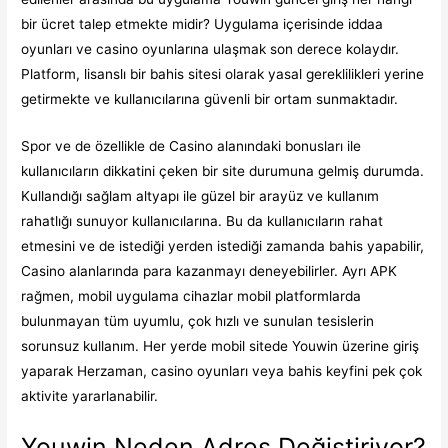
bir ücret talep etmekte midir? Uygulama içerisinde iddaa
oyunları ve casino oyunlarına ulaşmak son derece kolaydır.
Platform, lisanslı bir bahis sitesi olarak yasal gereklilikleri yerine
getirmekte ve kullanıcılarına güvenli bir ortam sunmaktadır.
Spor ve de özellikle de Casino alanındaki bonusları ile
kullanıcıların dikkatini çeken bir site durumuna gelmiş durumda.
Kullandığı sağlam altyapı ile güzel bir arayüz ve kullanım
rahatlığı sunuyor kullanıcılarına. Bu da kullanıcıların rahat
etmesini ve de istediği yerden istediği zamanda bahis yapabilir,
Casino alanlarında para kazanmayı deneyebilirler. Ayrı APK
rağmen, mobil uygulama cihazlar mobil platformlarda
bulunmayan tüm uyumlu, çok hızlı ve sunulan tesislerin
sorunsuz kullanım. Her yerde mobil sitede Youwin üzerine giriş
yaparak Herzaman, casino oyunları veya bahis keyfini pek çok
aktivite yararlanabilir.
Youwin Neden Adres Değiştiriyor?