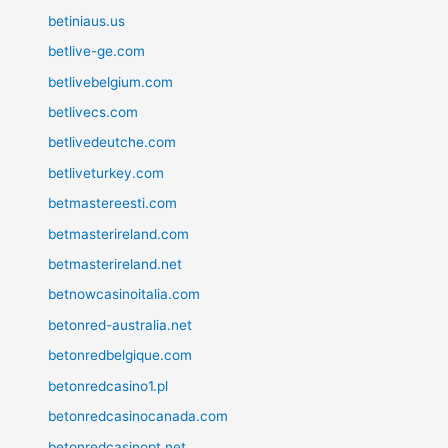
betiniaus.us
betlive-ge.com
betlivebelgium.com
betlivecs.com
betlivedeutche.com
betliveturkey.com
betmastereesti.com
betmasterireland.com
betmasterireland.net
betnowcasinoitalia.com
betonred-australia.net
betonredbelgique.com
betonredcasino1.pl
betonredcasinocanada.com
betonredcasinopt.net