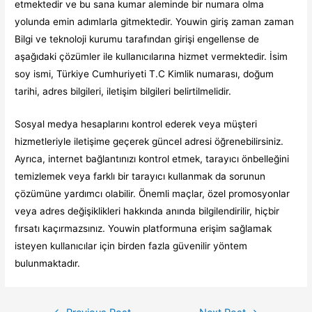
etmektedir ve bu sana kumar aleminde bir numara olma
yolunda emin adımlarla gitmektedir. Youwin giriş zaman zaman
Bilgi ve teknoloji kurumu tarafından girişi engellense de
aşağıdaki çözümler ile kullanıcılarına hizmet vermektedir. İsim
soy ismi, Türkiye Cumhuriyeti T.C Kimlik numarası, doğum
tarihi, adres bilgileri, iletişim bilgileri belirtilmelidir.
Sosyal medya hesaplarını kontrol ederek veya müşteri
hizmetleriyle iletişime geçerek güncel adresi öğrenebilirsiniz.
Ayrıca, internet bağlantınızı kontrol etmek, tarayıcı önbelleğini
temizlemek veya farklı bir tarayıcı kullanmak da sorunun
çözümüne yardımcı olabilir. Önemli maçlar, özel promosyonlar
veya adres değişiklikleri hakkında anında bilgilendirilir, hiçbir
fırsatı kaçırmazsınız. Youwin platformuna erişim sağlamak
isteyen kullanıcılar için birden fazla güvenilir yöntem
bulunmaktadır.
Post