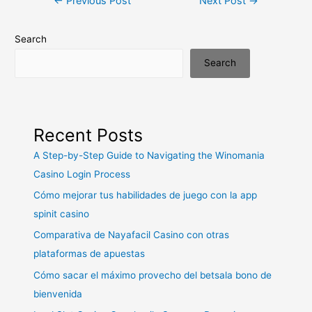
←
Previous Post
Next Post
→
navigation
Search
Search
Recent Posts
A Step-by-Step Guide to Navigating the Winomania
Casino Login Process
Cómo mejorar tus habilidades de juego con la app
spinit casino
Comparativa de Nayafacil Casino con otras
plataformas de apuestas
Cómo sacar el máximo provecho del betsala bono de
bienvenida