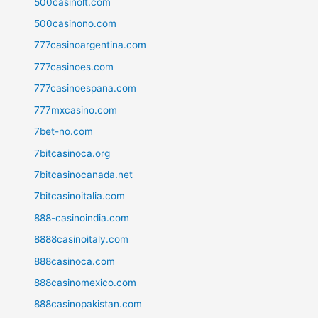
500casinolt.com
500casinono.com
777casinoargentina.com
777casinoes.com
777casinoespana.com
777mxcasino.com
7bet-no.com
7bitcasinoca.org
7bitcasinocanada.net
7bitcasinoitalia.com
888-casinoindia.com
8888casinoitaly.com
888casinoca.com
888casinomexico.com
888casinopakistan.com