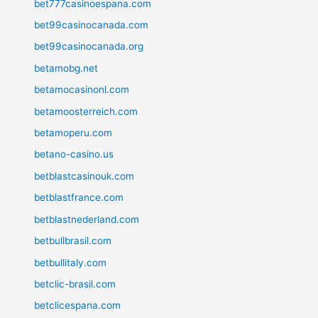
bet777casinoespana.com
bet99casinocanada.com
bet99casinocanada.org
betamobg.net
betamocasinonl.com
betamoosterreich.com
betamoperu.com
betano-casino.us
betblastcasinouk.com
betblastfrance.com
betblastnederland.com
betbullbrasil.com
betbullitaly.com
betclic-brasil.com
betclicespana.com