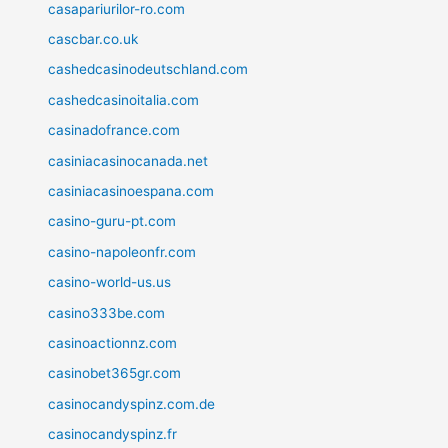
casapariurilor-ro.com
cascbar.co.uk
cashedcasinodeutschland.com
cashedcasinoitalia.com
casinadofrance.com
casiniacasinocanada.net
casiniacasinoespana.com
casino-guru-pt.com
casino-napoleonfr.com
casino-world-us.us
casino333be.com
casinoactionnz.com
casinobet365gr.com
casinocandyspinz.com.de
casinocandyspinz.fr