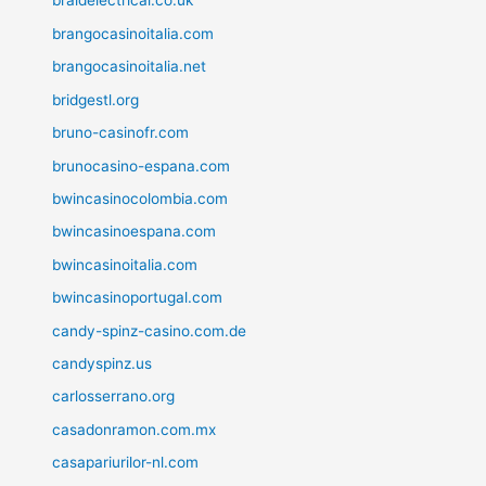
braidelectrical.co.uk
brangocasinoitalia.com
brangocasinoitalia.net
bridgestl.org
bruno-casinofr.com
brunocasino-espana.com
bwincasinocolombia.com
bwincasinoespana.com
bwincasinoitalia.com
bwincasinoportugal.com
candy-spinz-casino.com.de
candyspinz.us
carlosserrano.org
casadonramon.com.mx
casapariurilor-nl.com