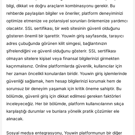
bilgi, dikkat ve doğru araçların kombinasyonu gerekir. Bu
rehberde paylaşılan bilgiler ve öneriler, platform deneyiminizi
optimize etmenize ve potansiyel sorunları önlemenize yardımcı
olacaktır. SSL sertifikası, bir web sitesinin güvenli olduğunu
gösteren önemli bir işarettir. Youwin giriş sayfasında, tarayıcı
adres çubuğunda görünen kilit simgesi, bağlantınızın
şifrelendiğini ve güvenli olduğunu gösterir. SSL sertifikası
olmayan sitelere kişisel veya finansal bilgilerinizi girmekten
kaçınmalısınız. Online platformlarda güvenlik, kullanıcılar için
her zaman öncelikli konulardan biridir. Youwin giriş işlemlerinde
güvenliği sağlamak, hem hesap bilgilerinizi korumak hem de
sorunsuz bir deneyim yaşamak için kritik öneme sahiptir. Bu
bölümde, güvenli giriş için dikkat edilmesi gereken faktörleri
inceleyeceğiz. Her bir bölümde, platform kullanıcılarının sıkça
karşılaştığı durumlar ve bunlara yönelik pratik çözümler ele
alınacak.
Sosyal medya entegrasyonu, Youwin platformunun bir diğer