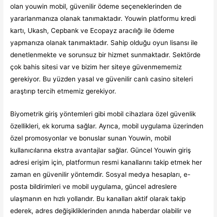
olan youwin mobil, güvenilir ödeme seçeneklerinden de
yararlanmanıza olanak tanımaktadır. Youwin platformu kredi
kartı, Ukash, Cepbank ve Ecopayz aracılığı ile ödeme
yapmanıza olanak tanımaktadır. Sahip olduğu oyun lisansı ile
denetlenmekte ve sorunsuz bir hizmet sunmaktadır. Sektörde
çok bahis sitesi var ve bizim her siteye güvenmememiz
gerekiyor. Bu yüzden yasal ve güvenilir canlı casino siteleri
araştırıp tercih etmemiz gerekiyor.
Biyometrik giriş yöntemleri gibi mobil cihazlara özel güvenlik
özellikleri, ek koruma sağlar. Ayrıca, mobil uygulama üzerinden
özel promosyonlar ve bonuslar sunan Youwin, mobil
kullanıcılarına ekstra avantajlar sağlar. Güncel Youwin giriş
adresi erişim için, platformun resmi kanallarını takip etmek her
zaman en güvenilir yöntemdir. Sosyal medya hesapları, e-
posta bildirimleri ve mobil uygulama, güncel adreslere
ulaşmanın en hızlı yollarıdır. Bu kanalları aktif olarak takip
ederek, adres değişikliklerinden anında haberdar olabilir ve