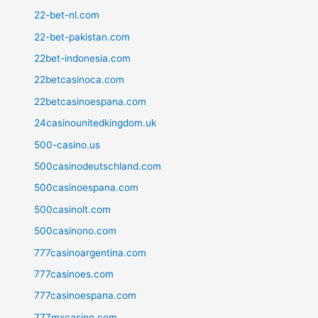
22-bet-nl.com
22-bet-pakistan.com
22bet-indonesia.com
22betcasinoca.com
22betcasinoespana.com
24casinounitedkingdom.uk
500-casino.us
500casinodeutschland.com
500casinoespana.com
500casinolt.com
500casinono.com
777casinoargentina.com
777casinoes.com
777casinoespana.com
777mxcasino.com