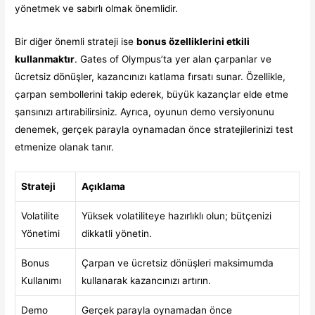
yönetmek ve sabırlı olmak önemlidir.
Bir diğer önemli strateji ise
bonus özelliklerini etkili
kullanmaktır
. Gates of Olympus’ta yer alan çarpanlar ve
ücretsiz dönüşler, kazancınızı katlama fırsatı sunar. Özellikle,
çarpan sembollerini takip ederek, büyük kazançlar elde etme
şansınızı artırabilirsiniz. Ayrıca, oyunun demo versiyonunu
denemek, gerçek parayla oynamadan önce stratejilerinizi test
etmenize olanak tanır.
Strateji
Açıklama
Volatilite
Yüksek volatiliteye hazırlıklı olun; bütçenizi
Yönetimi
dikkatli yönetin.
Bonus
Çarpan ve ücretsiz dönüşleri maksimumda
Kullanımı
kullanarak kazancınızı artırın.
Demo
Gerçek parayla oynamadan önce