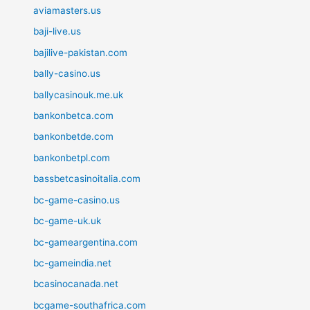
aviamasters.us
baji-live.us
bajilive-pakistan.com
bally-casino.us
ballycasinouk.me.uk
bankonbetca.com
bankonbetde.com
bankonbetpl.com
bassbetcasinoitalia.com
bc-game-casino.us
bc-game-uk.uk
bc-gameargentina.com
bc-gameindia.net
bcasinocanada.net
bcgame-southafrica.com