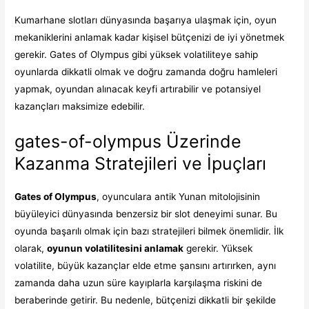
Kumarhane slotları dünyasında başarıya ulaşmak için, oyun
mekaniklerini anlamak kadar kişisel bütçenizi de iyi yönetmek
gerekir. Gates of Olympus gibi yüksek volatiliteye sahip
oyunlarda dikkatli olmak ve doğru zamanda doğru hamleleri
yapmak, oyundan alınacak keyfi artırabilir ve potansiyel
kazançları maksimize edebilir.
gates-of-olympus Üzerinde
Kazanma Stratejileri ve İpuçları
Gates of Olympus
, oyunculara antik Yunan mitolojisinin
büyüleyici dünyasında benzersiz bir slot deneyimi sunar. Bu
oyunda başarılı olmak için bazı stratejileri bilmek önemlidir. İlk
olarak,
oyunun volatilitesini anlamak
gerekir. Yüksek
volatilite, büyük kazançlar elde etme şansını artırırken, aynı
zamanda daha uzun süre kayıplarla karşılaşma riskini de
beraberinde getirir. Bu nedenle, bütçenizi dikkatli bir şekilde