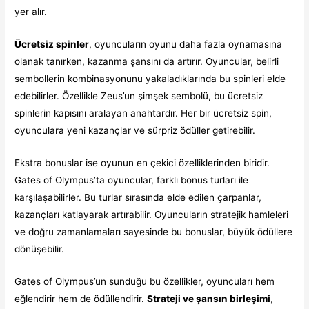
yer alır.
Ücretsiz spinler
, oyuncuların oyunu daha fazla oynamasına
olanak tanırken, kazanma şansını da artırır. Oyuncular, belirli
sembollerin kombinasyonunu yakaladıklarında bu spinleri elde
edebilirler. Özellikle Zeus’un şimşek sembolü, bu ücretsiz
spinlerin kapısını aralayan anahtardır. Her bir ücretsiz spin,
oyunculara yeni kazançlar ve sürpriz ödüller getirebilir.
Ekstra bonuslar ise oyunun en çekici özelliklerinden biridir.
Gates of Olympus’ta oyuncular, farklı bonus turları ile
karşılaşabilirler. Bu turlar sırasında elde edilen çarpanlar,
kazançları katlayarak artırabilir. Oyuncuların stratejik hamleleri
ve doğru zamanlamaları sayesinde bu bonuslar, büyük ödüllere
dönüşebilir.
Gates of Olympus’un sunduğu bu özellikler, oyuncuları hem
eğlendirir hem de ödüllendirir.
Strateji ve şansın birleşimi
,