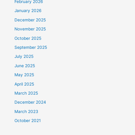
February 2026
January 2026
December 2025
November 2025
October 2025
September 2025
July 2025
June 2025
May 2025
April 2025
March 2025
December 2024
March 2023
October 2021