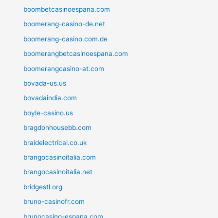
boombetcasinoespana.com
boomerang-casino-de.net
boomerang-casino.com.de
boomerangbetcasinoespana.com
boomerangcasino-at.com
bovada-us.us
bovadaindia.com
boyle-casino.us
bragdonhousebb.com
braidelectrical.co.uk
brangocasinoitalia.com
brangocasinoitalia.net
bridgestl.org
bruno-casinofr.com
brunocasino-espana.com