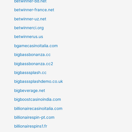
betwinner-bd.net
betwinner-france.net
betwinner-uz.net
betwinnerci.org
betwinnerus.us
bgamecasinoitalia.com
bigbassbonanza.cc
bigbassbonanza.cc2
bigbasssplash.cc
bigbasssplashdemo.co.uk
bigbeverage.net
bigboostcasinoindia.com
billionairecasinoitalia.com
billionairespin-pt.com
billionairespins1.fr