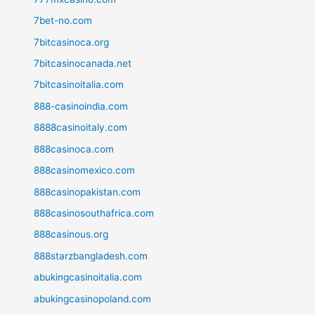
7bet-no.com
7bitcasinoca.org
7bitcasinocanada.net
7bitcasinoitalia.com
888-casinoindia.com
8888casinoitaly.com
888casinoca.com
888casinomexico.com
888casinopakistan.com
888casinosouthafrica.com
888casinous.org
888starzbangladesh.com
abukingcasinoitalia.com
abukingcasinopoland.com