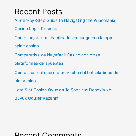
Recent Posts
A Step-by-Step Guide to Navigating the Winomania
Casino Login Process
Cómo mejorar tus habilidades de juego con la app
spinit casino
Comparativa de Nayafacil Casino con otras
plataformas de apuestas
Cómo sacar el máximo provecho del betsala bono de
bienvenida
Lord Slot Casino Oyunları ile Şansınızı Deneyin ve
Büyük Ödüller Kazanın
Recent Comments