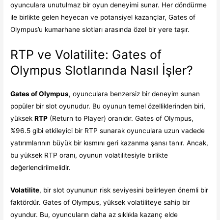
oyunculara unutulmaz bir oyun deneyimi sunar. Her döndürme
ile birlikte gelen heyecan ve potansiyel kazançlar, Gates of
Olympus’u kumarhane slotları arasında özel bir yere taşır.
RTP ve Volatilite: Gates of
Olympus Slotlarında Nasıl İşler?
Gates of Olympus
, oyunculara benzersiz bir deneyim sunan
popüler bir slot oyunudur. Bu oyunun temel özelliklerinden biri,
yüksek
RTP
(Return to Player) oranıdır. Gates of Olympus,
%96.5 gibi etkileyici bir RTP sunarak oyunculara uzun vadede
yatırımlarının büyük bir kısmını geri kazanma şansı tanır. Ancak,
bu yüksek RTP oranı, oyunun volatilitesiyle birlikte
değerlendirilmelidir.
Volatilite
, bir slot oyununun risk seviyesini belirleyen önemli bir
faktördür. Gates of Olympus, yüksek volatiliteye sahip bir
oyundur. Bu, oyuncuların daha az sıklıkla kazanç elde