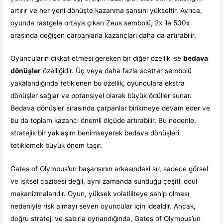
artırır ve her yeni dönüşte kazanma şansını yükseltir. Ayrıca,
oyunda rastgele ortaya çıkan Zeus sembolü, 2x ile 500x
arasında değişen çarpanlarla kazançları daha da artırabilir.
Oyuncuların dikkat etmesi gereken bir diğer özellik ise
bedava
dönüşler
özelliğidir. Üç veya daha fazla scatter sembolü
yakalandığında tetiklenen bu özellik, oyunculara ekstra
dönüşler sağlar ve potansiyel olarak büyük ödüller sunar.
Bedava dönüşler sırasında çarpanlar birikmeye devam eder ve
bu da toplam kazancı önemli ölçüde artırabilir. Bu nedenle,
stratejik bir yaklaşım benimseyerek bedava dönüşleri
tetiklemek büyük önem taşır.
Gates of Olympus’un başarısının arkasındaki sır, sadece görsel
ve işitsel cazibesi değil, aynı zamanda sunduğu çeşitli ödül
mekanizmalarıdır. Oyun, yüksek volatiliteye sahip olması
nedeniyle risk almayı seven oyuncular için idealdir. Ancak,
doğru strateji ve sabırla oynandığında, Gates of Olympus’un