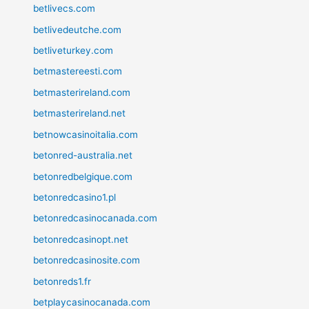
betlivecs.com
betlivedeutche.com
betliveturkey.com
betmastereesti.com
betmasterireland.com
betmasterireland.net
betnowcasinoitalia.com
betonred-australia.net
betonredbelgique.com
betonredcasino1.pl
betonredcasinocanada.com
betonredcasinopt.net
betonredcasinosite.com
betonreds1.fr
betplaycasinocanada.com