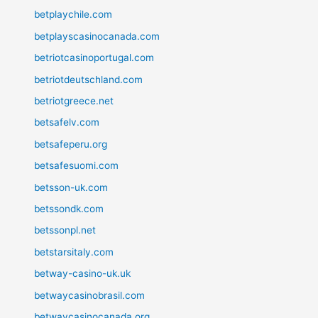
betplaychile.com
betplayscasinocanada.com
betriotcasinoportugal.com
betriotdeutschland.com
betriotgreece.net
betsafelv.com
betsafeperu.org
betsafesuomi.com
betsson-uk.com
betssondk.com
betssonpl.net
betstarsitaly.com
betway-casino-uk.uk
betwaycasinobrasil.com
betwaycasinocanada.org