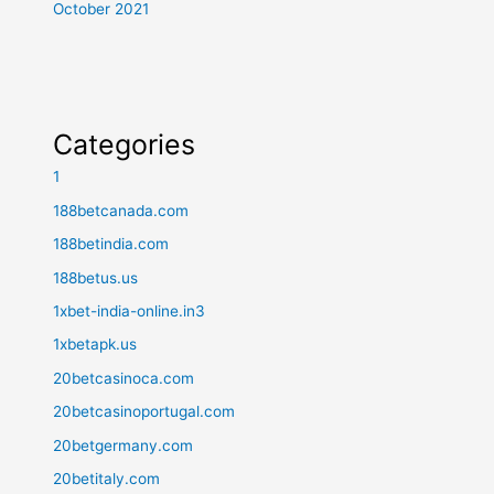
October 2021
Categories
1
188betcanada.com
188betindia.com
188betus.us
1xbet-india-online.in3
1xbetapk.us
20betcasinoca.com
20betcasinoportugal.com
20betgermany.com
20betitaly.com