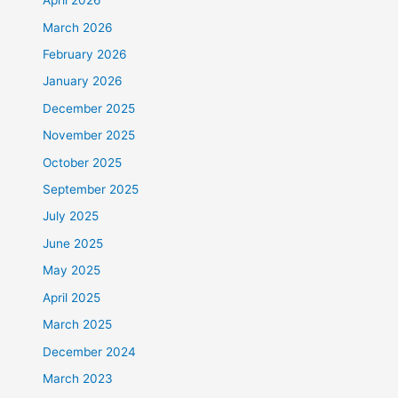
April 2026
March 2026
February 2026
January 2026
December 2025
November 2025
October 2025
September 2025
July 2025
June 2025
May 2025
April 2025
March 2025
December 2024
March 2023