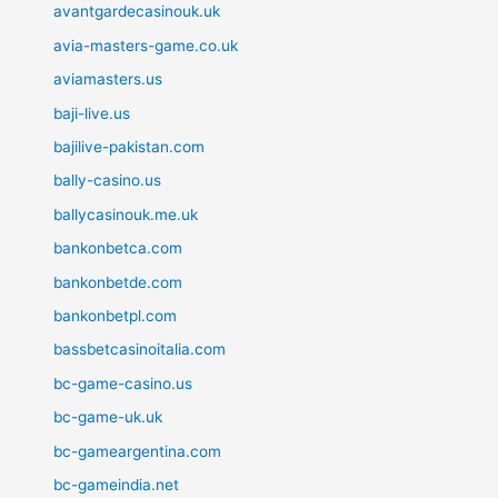
avantgardecasinouk.uk
avia-masters-game.co.uk
aviamasters.us
baji-live.us
bajilive-pakistan.com
bally-casino.us
ballycasinouk.me.uk
bankonbetca.com
bankonbetde.com
bankonbetpl.com
bassbetcasinoitalia.com
bc-game-casino.us
bc-game-uk.uk
bc-gameargentina.com
bc-gameindia.net