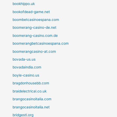
bookhippo.uk
bookofdead-game.net
boombetcasinoespana.com
boomerang-casino-de.net
boomerang-casino.com.de
boomerangbetcasinoespana.com
boomerangcasino-at.com
bovada-us.us
bovadaindia.com
boyle-casino.us
bragdonhousebb.com
braidelectrical.co.uk
brangocasinoitalia.com
brangocasinoitalia.net
bridgestl.org