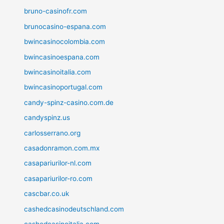
bruno-casinofr.com
brunocasino-espana.com
bwincasinocolombia.com
bwincasinoespana.com
bwincasinoitalia.com
bwincasinoportugal.com
candy-spinz-casino.com.de
candyspinz.us
carlosserrano.org
casadonramon.com.mx
casapariurilor-nl.com
casapariurilor-ro.com
cascbar.co.uk
cashedcasinodeutschland.com