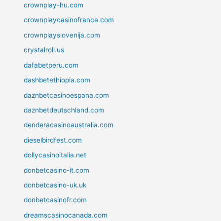
crownplay-hu.com
crownplaycasinofrance.com
crownplayslovenija.com
crystalroll.us
dafabetperu.com
dashbetethiopia.com
daznbetcasinoespana.com
daznbetdeutschland.com
denderacasinoaustralia.com
dieselbirdfest.com
dollycasinoitalia.net
donbetcasino-it.com
donbetcasino-uk.uk
donbetcasinofr.com
dreamscasinocanada.com