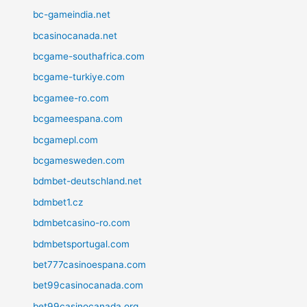
bc-gameindia.net
bcasinocanada.net
bcgame-southafrica.com
bcgame-turkiye.com
bcgamee-ro.com
bcgameespana.com
bcgamepl.com
bcgamesweden.com
bdmbet-deutschland.net
bdmbet1.cz
bdmbetcasino-ro.com
bdmbetsportugal.com
bet777casinoespana.com
bet99casinocanada.com
bet99casinocanada.org