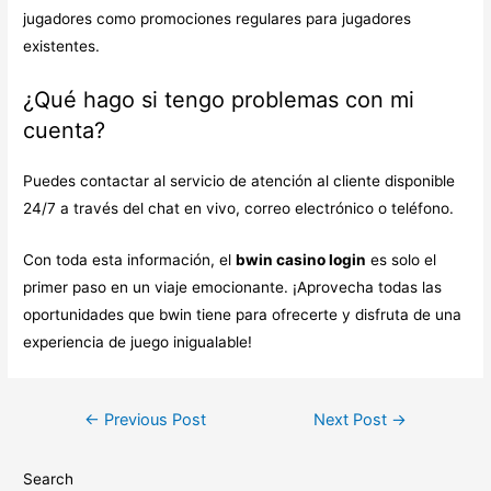
jugadores como promociones regulares para jugadores
existentes.
¿Qué hago si tengo problemas con mi
cuenta?
Puedes contactar al servicio de atención al cliente disponible
24/7 a través del chat en vivo, correo electrónico o teléfono.
Con toda esta información, el
bwin casino login
es solo el
primer paso en un viaje emocionante. ¡Aprovecha todas las
oportunidades que bwin tiene para ofrecerte y disfruta de una
experiencia de juego inigualable!
Post
←
Previous Post
Next Post
→
navigation
Search