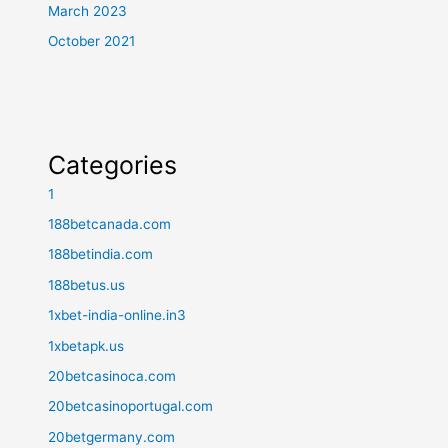
March 2023
October 2021
Categories
1
188betcanada.com
188betindia.com
188betus.us
1xbet-india-online.in3
1xbetapk.us
20betcasinoca.com
20betcasinoportugal.com
20betgermany.com