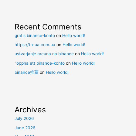
Recent Comments
gratis binance-konto
on
Hello world!
https://th-ua.com.ua
on
Hello world!
ustvarjanje racuna na binance
on
Hello world!
"oppna ett binance-konto
on
Hello world!
binance推薦
on
Hello world!
Archives
July 2026
June 2026