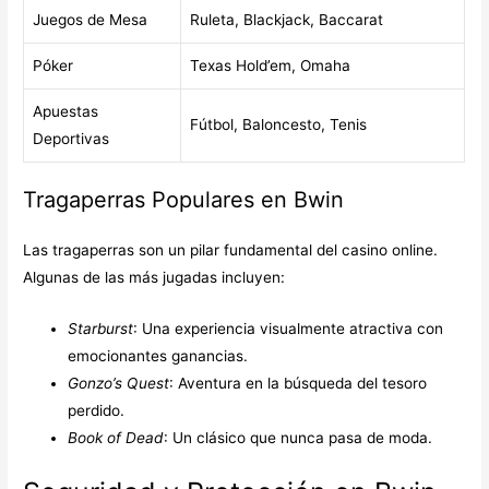
Juegos de Mesa
Ruleta, Blackjack, Baccarat
Póker
Texas Hold’em, Omaha
Apuestas
Fútbol, Baloncesto, Tenis
Deportivas
Tragaperras Populares en Bwin
Las tragaperras son un pilar fundamental del casino online.
Algunas de las más jugadas incluyen:
Starburst
: Una experiencia visualmente atractiva con
emocionantes ganancias.
Gonzo’s Quest
: Aventura en la búsqueda del tesoro
perdido.
Book of Dead
: Un clásico que nunca pasa de moda.