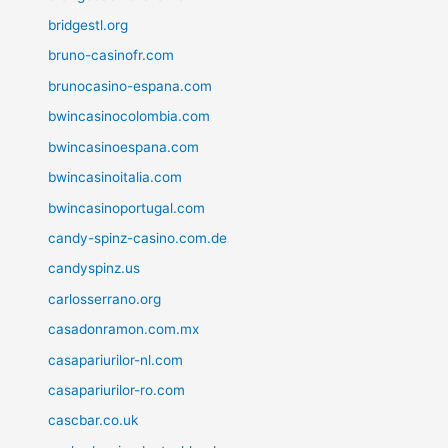
bridgestl.org
bruno-casinofr.com
brunocasino-espana.com
bwincasinocolombia.com
bwincasinoespana.com
bwincasinoitalia.com
bwincasinoportugal.com
candy-spinz-casino.com.de
candyspinz.us
carlosserrano.org
casadonramon.com.mx
casapariurilor-nl.com
casapariurilor-ro.com
cascbar.co.uk