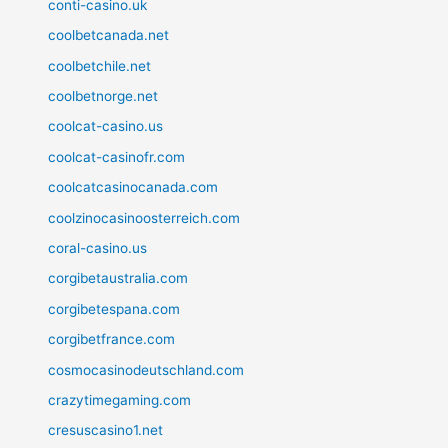
conti-casino.uk
coolbetcanada.net
coolbetchile.net
coolbetnorge.net
coolcat-casino.us
coolcat-casinofr.com
coolcatcasinocanada.com
coolzinocasinoosterreich.com
coral-casino.us
corgibetaustralia.com
corgibetespana.com
corgibetfrance.com
cosmocasinodeutschland.com
crazytimegaming.com
cresuscasino1.net