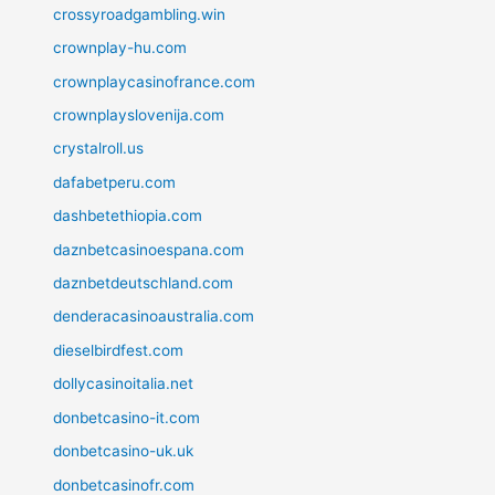
crossyroadgambling.win
crownplay-hu.com
crownplaycasinofrance.com
crownplayslovenija.com
crystalroll.us
dafabetperu.com
dashbetethiopia.com
daznbetcasinoespana.com
daznbetdeutschland.com
denderacasinoaustralia.com
dieselbirdfest.com
dollycasinoitalia.net
donbetcasino-it.com
donbetcasino-uk.uk
donbetcasinofr.com