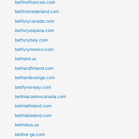
betfirstfrancais.com
betfirstnederland.com
betfurycanada.com
betfuryespana.com
betfuryitaly.com
betfurymexico.com
bethard.us
bethardfinland.com
bethardsverige.com
betifynorway.com
betiniacasinocanada.com
betiniafinland.com
betiniaireland.com
betiniaus.us
betlive-ge.com