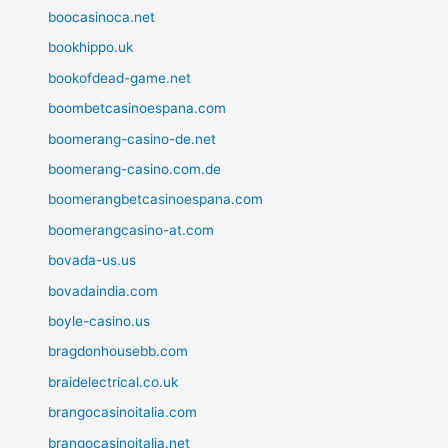
boocasinoca.net
bookhippo.uk
bookofdead-game.net
boombetcasinoespana.com
boomerang-casino-de.net
boomerang-casino.com.de
boomerangbetcasinoespana.com
boomerangcasino-at.com
bovada-us.us
bovadaindia.com
boyle-casino.us
bragdonhousebb.com
braidelectrical.co.uk
brangocasinoitalia.com
brangocasinoitalia.net