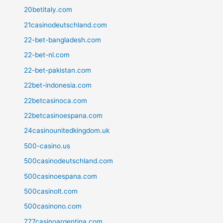
20betitaly.com
21casinodeutschland.com
22-bet-bangladesh.com
22-bet-nl.com
22-bet-pakistan.com
22bet-indonesia.com
22betcasinoca.com
22betcasinoespana.com
24casinounitedkingdom.uk
500-casino.us
500casinodeutschland.com
500casinoespana.com
500casinolt.com
500casinono.com
777casinoargentina.com