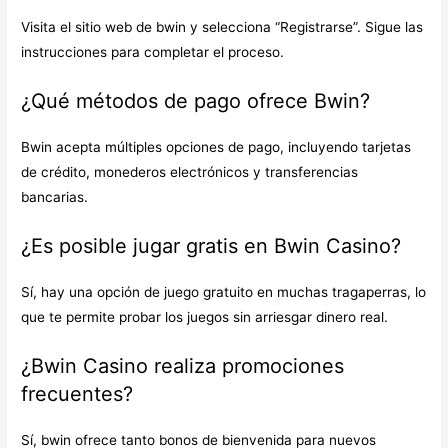
Visita el sitio web de bwin y selecciona “Registrarse”. Sigue las
instrucciones para completar el proceso.
¿Qué métodos de pago ofrece Bwin?
Bwin acepta múltiples opciones de pago, incluyendo tarjetas
de crédito, monederos electrónicos y transferencias
bancarias.
¿Es posible jugar gratis en Bwin Casino?
Sí, hay una opción de juego gratuito en muchas tragaperras, lo
que te permite probar los juegos sin arriesgar dinero real.
¿Bwin Casino realiza promociones
frecuentes?
Sí, bwin ofrece tanto bonos de bienvenida para nuevos