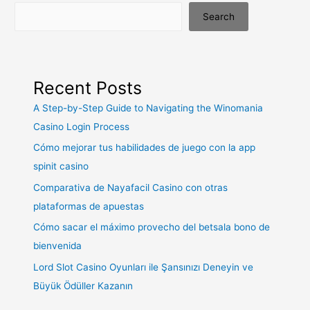
Search
Recent Posts
A Step-by-Step Guide to Navigating the Winomania
Casino Login Process
Cómo mejorar tus habilidades de juego con la app
spinit casino
Comparativa de Nayafacil Casino con otras
plataformas de apuestas
Cómo sacar el máximo provecho del betsala bono de
bienvenida
Lord Slot Casino Oyunları ile Şansınızı Deneyin ve
Büyük Ödüller Kazanın