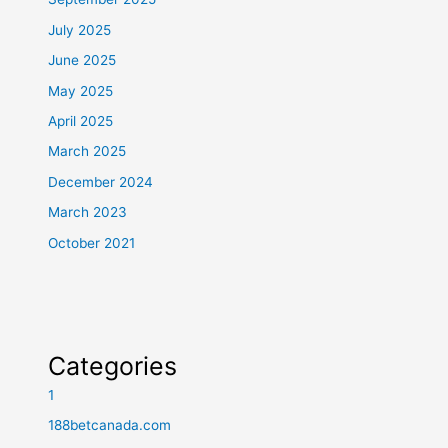
July 2025
June 2025
May 2025
April 2025
March 2025
December 2024
March 2023
October 2021
Categories
1
188betcanada.com