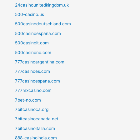
24casinounitedkingdom.uk
500-casino.us
500casinodeutschland.com
500casinoespana.com
500casinolt.com
500casinono.com
777casinoargentina.com
777casinoes.com
777casinoespana.com
777mxcasino.com
7bet-no.com
7bitcasinoca.org
7bitcasinocanada.net
7bitcasinoitalia.com
888-casinoindia.com