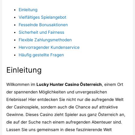
Einleitung
Vielfältiges Spielangebot
Fesselnde Bonusaktionen
Sicherheit und Fairness
Flexible Zahlungsmethoden
Hervorragender Kundenservice
Häufig gestellte Fragen
Einleitung
Willkommen im
Lucky Hunter Casino Österreich
, einem Ort
der spannenden Möglichkeiten und unvergesslichen
Erlebnisse! Hier entdecken Sie nicht nur die aufregende Welt
der Casinospiele, sondern auch die Chance auf attraktive
Gewinne. Dieses Casino zieht Spieler aus ganz Österreich an,
die auf der Suche nach einem aufregenden Abenteuer sind.
Lassen Sie uns gemeinsam in diese faszinierende Welt