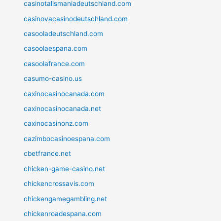
casinotalismaniadeutschland.com
casinovacasinodeutschland.com
casooladeutschland.com
casoolaespana.com
casoolafrance.com
casumo-casino.us
caxinocasinocanada.com
caxinocasinocanada.net
caxinocasinonz.com
cazimbocasinoespana.com
cbetfrance.net
chicken-game-casino.net
chickencrossavis.com
chickengamegambling.net
chickenroadespana.com