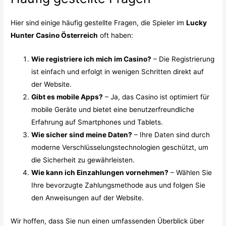
Hier sind einige häufig gestellte Fragen, die Spieler im
Lucky
Hunter Casino Österreich
oft haben:
Wie registriere ich mich im Casino?
– Die Registrierung
ist einfach und erfolgt in wenigen Schritten direkt auf
der Website.
Gibt es mobile Apps?
– Ja, das Casino ist optimiert für
mobile Geräte und bietet eine benutzerfreundliche
Erfahrung auf Smartphones und Tablets.
Wie sicher sind meine Daten?
– Ihre Daten sind durch
moderne Verschlüsselungstechnologien geschützt, um
die Sicherheit zu gewährleisten.
Wie kann ich Einzahlungen vornehmen?
– Wählen Sie
Ihre bevorzugte Zahlungsmethode aus und folgen Sie
den Anweisungen auf der Website.
Wir hoffen, dass Sie nun einen umfassenden Überblick über