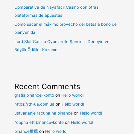
Comparativa de Nayafacil Casino con otras
plataformas de apuestas
Cómo sacar el máximo provecho del betsala bono de
bienvenida
Lord Slot Casino Oyunları ile Şansınızı Deneyin ve
Büyük Ödüller Kazanın
Recent Comments
gratis binance-konto
on
Hello world!
https://th-ua.com.ua
on
Hello world!
ustvarjanje racuna na binance
on
Hello world!
"oppna ett binance-konto
on
Hello world!
binance推薦
on
Hello world!