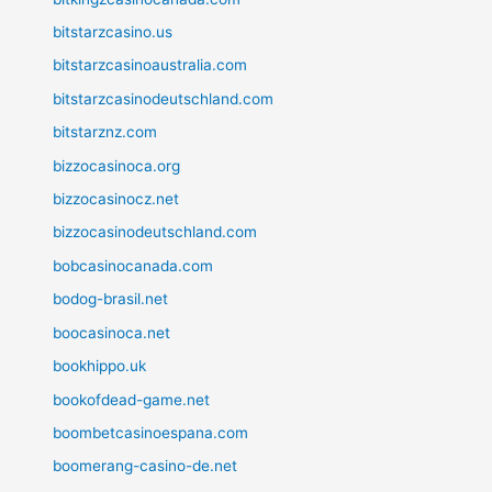
bitstarzcasino.us
bitstarzcasinoaustralia.com
bitstarzcasinodeutschland.com
bitstarznz.com
bizzocasinoca.org
bizzocasinocz.net
bizzocasinodeutschland.com
bobcasinocanada.com
bodog-brasil.net
boocasinoca.net
bookhippo.uk
bookofdead-game.net
boombetcasinoespana.com
boomerang-casino-de.net