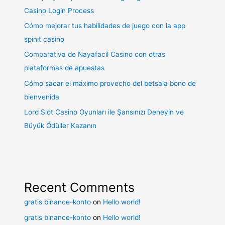
Casino Login Process
Cómo mejorar tus habilidades de juego con la app
spinit casino
Comparativa de Nayafacil Casino con otras
plataformas de apuestas
Cómo sacar el máximo provecho del betsala bono de
bienvenida
Lord Slot Casino Oyunları ile Şansınızı Deneyin ve
Büyük Ödüller Kazanın
Recent Comments
gratis binance-konto
on
Hello world!
gratis binance-konto
on
Hello world!