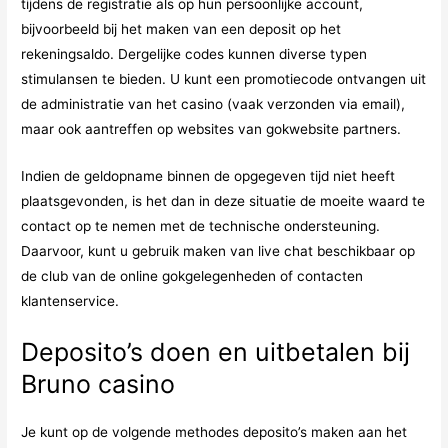
tijdens de registratie als op hun persoonlijke account,
bijvoorbeeld bij het maken van een deposit op het
rekeningsaldo. Dergelijke codes kunnen diverse typen
stimulansen te bieden. U kunt een promotiecode ontvangen uit
de administratie van het casino (vaak verzonden via email),
maar ook aantreffen op websites van gokwebsite partners.
Indien de geldopname binnen de opgegeven tijd niet heeft
plaatsgevonden, is het dan in deze situatie de moeite waard te
contact op te nemen met de technische ondersteuning.
Daarvoor, kunt u gebruik maken van live chat beschikbaar op
de club van de online gokgelegenheden of contacten
klantenservice.
Deposito’s doen en uitbetalen bij
Bruno casino
Je kunt op de volgende methodes deposito’s maken aan het