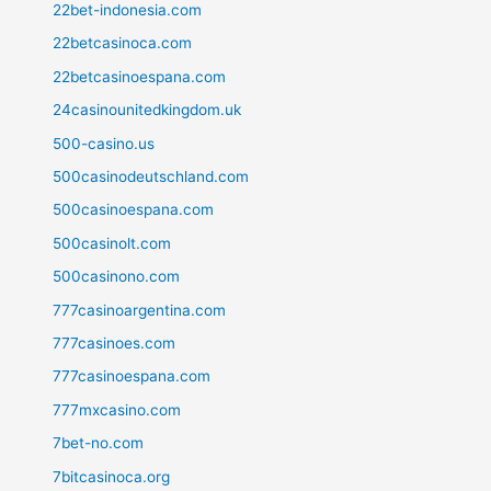
22bet-indonesia.com
22betcasinoca.com
22betcasinoespana.com
24casinounitedkingdom.uk
500-casino.us
500casinodeutschland.com
500casinoespana.com
500casinolt.com
500casinono.com
777casinoargentina.com
777casinoes.com
777casinoespana.com
777mxcasino.com
7bet-no.com
7bitcasinoca.org