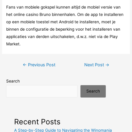
Fans van mobiele gokspel kunnen altijd de mobiel versie van
het online casino Bruno binnenhalen. Om de app te installeren
op een mobiele toestel met Android te installeren, moet je
binnen de configuratie de beperking voor het installeren van
applicaties van derden uitschakelen, d.w.z. niet via de Play
Market.
Post
←
Previous Post
Next Post
→
navigation
Search
Search
Recent Posts
A Step-by-Step Guide to Navigating the Winomania