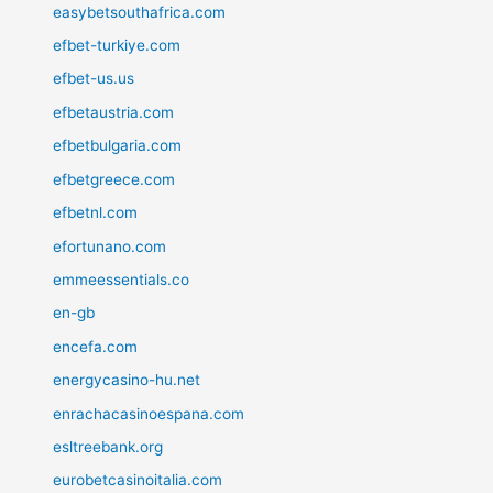
easybetsouthafrica.com
efbet-turkiye.com
efbet-us.us
efbetaustria.com
efbetbulgaria.com
efbetgreece.com
efbetnl.com
efortunano.com
emmeessentials.co
en-gb
encefa.com
energycasino-hu.net
enrachacasinoespana.com
esltreebank.org
eurobetcasinoitalia.com