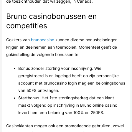
de toezichthouder, dat wil zeggen, in Canada.
Bruno casinobonussen en
competities
Gokkers van
brunocasino
kunnen diverse bonusbeloningen
krijgen en deelnemen aan toernooien. Momenteel geeft de
gokinstelling de volgende bonussen te:
Bonus zonder storting voor inschrijving. Wie
geregistreerd is en ingelogd heeft op zijn persoonlijke
account met brunocasino login mag een beloningsbonus
van 50FS ontvangen.
Startbonus. Het 1ste stortingsbedrag dat een klant
maakt volgend op inschrijving in Bruno online casino
levert hem een beloning van 100% en 250FS.
Casinoklanten mogen ook een promotiecode gebruiken, zowel