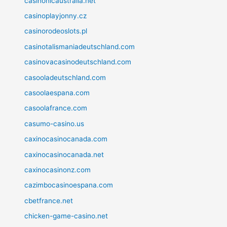
casinonicaustralia.net
casinoplayjonny.cz
casinorodeoslots.pl
casinotalismaniadeutschland.com
casinovacasinodeutschland.com
casooladeutschland.com
casoolaespana.com
casoolafrance.com
casumo-casino.us
caxinocasinocanada.com
caxinocasinocanada.net
caxinocasinonz.com
cazimbocasinoespana.com
cbetfrance.net
chicken-game-casino.net