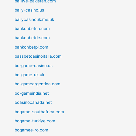
bajilive-pakistan.com
bally-casino.us
ballycasinouk.me.uk
bankonbetca.com
bankonbetde.com
bankonbetpl.com
bassbetcasinoitalia.com
bc-game-casino.us
bc-game-uk.uk
bc-gameargentina.com
bc-gameindia.net
bcasinocanada.net
bcgame-southafrica.com
bcgame-turkiye.com
bcgamee-ro.com