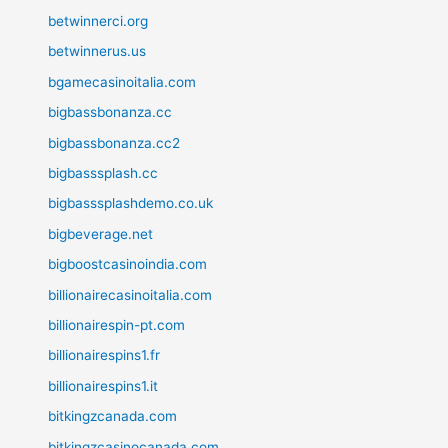
betwinnerci.org
betwinnerus.us
bgamecasinoitalia.com
bigbassbonanza.cc
bigbassbonanza.cc2
bigbasssplash.cc
bigbasssplashdemo.co.uk
bigbeverage.net
bigboostcasinoindia.com
billionairecasinoitalia.com
billionairespin-pt.com
billionairespins1.fr
billionairespins1.it
bitkingzcanada.com
bitkingzcasinocanada.com